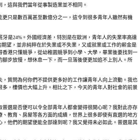
到，這與我們當年從事製造業並不相同。
能更只是數百萬甚至數億分之一，這令到很多青年人雖然有機
西班牙是24%。外國經濟差，特別是在歐洲，青年人的失業率高達
的期望，並非純粹在於失業或不失業，又或就業或工作的薪金是
得香港只懂競爭，從幼稚園競爭到小學、大學，畢業後要找到一
的腳步放慢，想休息一下，而一旦落後便更加追不上別人。所
失，質問為何你們不提供更多好的工作讓青年人向上流動。我也
貴很多，樓價也大幅上升。相比之下，今天的青年人對社會的前景
取普選是否便可以令全部青年人都會變得很開心呢？我對此亦存
療、教育、房屋等各方面的成績，世界上很多即使有直選的地方
開心，他們的期望便能全部達到呢？我又覺得未必如此。普選是其