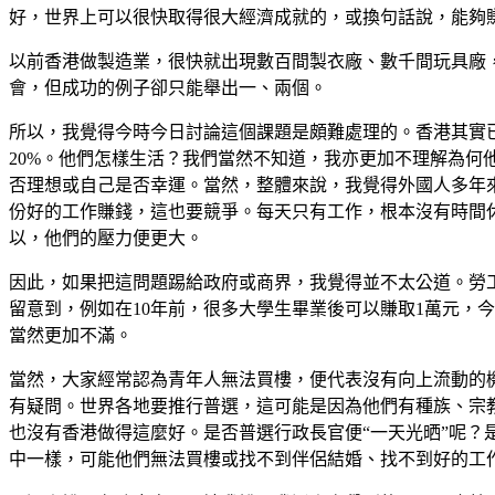
好，世界上可以很快取得很大經濟成就的，或換句話說，能夠
以前香港做製造業，很快就出現數百間製衣廠、數千間玩具廠
會，但成功的例子卻只能舉出一、兩個。
所以，我覺得今時今日討論這個課題是頗難處理的。香港其實已經
20%。他們怎樣生活？我們當然不知道，我亦更加不理解為
否理想或自己是否幸運。當然，整體來說，我覺得外國人多年
份好的工作賺錢，這也要競爭。每天只有工作，根本沒有時間
以，他們的壓力便更大。
因此，如果把這問題踢給政府或商界，我覺得並不太公道。勞
留意到，例如在10年前，很多大學生畢業後可以賺取1萬元，
當然更加不滿。
當然，大家經常認為青年人無法買樓，便代表沒有向上流動的
有疑問。世界各地要推行普選，這可能是因為他們有種族、宗
也沒有香港做得這麼好。是否普選行政長官便“一天光晒”呢？
中一樣，可能他們無法買樓或找不到伴侶結婚、找不到好的工