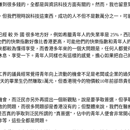
賺到很多錢的，全都是與資訊科技方面有關的。然而，我也留意
，但我們現時說科技這東西，成功的人不但不是數萬分之一，可
 較 外 國 很多地方好，例如希臘青年人的失業率是 25%，
何他們的快樂指數好像比香港更高，可能他們的快樂指數和青年人
來都較為懂得享受，而香港多年來的一個大問題是，任何人都覺
休息、享受一下。青年人同樣也有這樣的感覺，擔心如果把自己
工界的議員經常覺得青年向上流動的機會不足是老闆或企業的過
今天的畢業生仍然賺取1萬元，但香港現今的物價較10年前卻昂
機會，而泛民亦另外再提出一個新觀點，說是要爭取普選，但爭
教的問題，而很多問題卻是香港沒有的；但整體來說，我們在醫
是否真的爭取到泛民所謂的 “真普選”，佔中的青年人便會非常
作等，這些全都是問題。