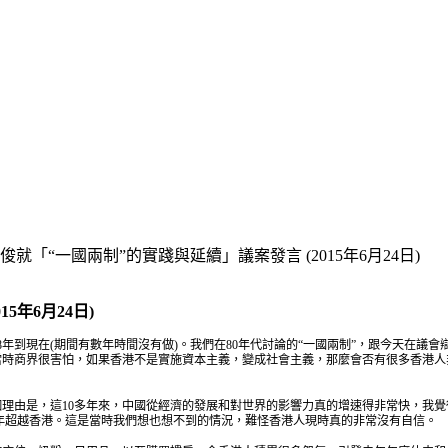
就「“一國兩制”的實踐與延續」議案發言 (2015年6月24日)
15
年6
月24
日)
8年到現在(期間有數年時間沒有做)。我們在80年代討論的“一國兩制”，跟今天在議
當時商界很害怕，如果香港不是實施資本主義，變成社會主義，那麼會否有很多香港人非
一個理由是，這10多年來，中國從經濟的發展和對世界的影響力真的增速得非常快，我
年超越香港。這是當時我們想也想不到的情況，難怪香港人現時真的非常沒有自信。