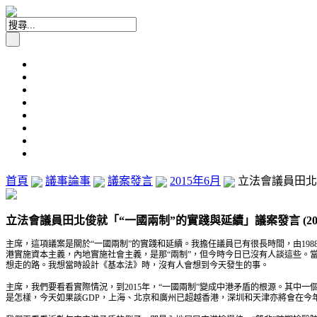
首頁
議事論事
議案發言
2015年6月
立法會議員田北俊
立法會議員田北俊就「“
一國兩制”
的實踐與延續」議案發言 (20
主席，這項議案是關於“一國兩制”的實踐和延續。我擔任議員已有很長時間，由198
港實施資本主義，內地實施社會主義，是那“兩制”，但今時今日已沒有人談這些。
想走的路。我想當時設計《基本法》時，沒有人會想到今天發生的事。
主席，我們要看看實際情況，到2015年，“一國兩制”變成中港矛盾的根源。其中
是怎樣，今天如果談GDP，上海、北京和廣州已超越香港，深圳和天津亦將會在今