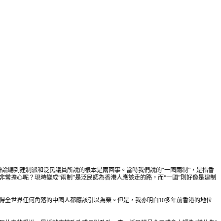
會辯論聽到建制派和泛民議員所說的根本是兩回事。當時我們說的“一國兩制”，是指香
常擔心呢？現時變成“兩制”是泛民認為香港人應該走的路，而“一國”則好像是建制
覺得全世界任何角落的中國人都應該引以為榮。但是，我亦明白10多年前香港的地位