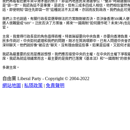
我們再看看近數年來中港矛盾的例子，即是內地居民來港搶學位、“雙非”時期搶醫
是“袋一世”，我認為這不是事實，是謊言，但有三成多四成人相信，他們相信當然
話，即使明知“袋住先即袋一世”這種說法不太正確，亦因而反對政改。我們由此可見
我們上次也說過，有關行政長官選舉辦法的方案剛剛被否決，否決後香港500萬人便不能
選人很難變成“689”。泛民否決了方案後，將來“一國兩制”如何運作呢？未來5年(
官。
主席，我覺得行政長官的角色值得商榷。特首無疑要向中央負責，亦要向香港負責
民多作商討。中央如何處理和我們的問題，剛才在質詢環節中，已有人問道中央會
深圳聊天，他們說好像“被召去”聊天，沒有理由做這些事。如果是這樣，又如何才
我認為最重要的反而是應該想想，我們應否接受中央的主權，在中央的主權下爭取最大
席，我認為就這項議案而言，最主要的是我們已落實《基本法》和“一國兩制”的很多
多謝主席。
自由黨 Liberal Party - Copyright © 2004-2022
網站地圖
|
私隱政策
|
免責聲明