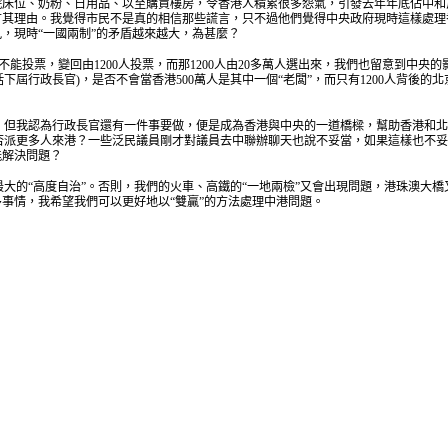
院床位、奶粉、日用品、以至購買樓房，令香港人積累很多怨氣，引發去年年底佔中和
有其理由。我覺得市民不是真的相信那些謊言，只不過他們覺得中央政府現時這樣處
，現時“一國兩制”的矛盾越來越大，為甚麼？
投票，變回由1200人投票，而那1200人由20多萬人選出來，我們也留意到中央的
包括下屆行政長官)，是否不會當香港500萬人是其中一個“老闆”，而只有1200人背
，但我認為行政長官還有一件事要做，便是成為香港與中央的一道橋樑，幫助香港和北
否派更多人來港？一些泛民議員剛才對議員去中聯辦聊天也說不妥當，如果這樣也不妥
能解決問題？
的“高度自治”。否則，我們的火車、高鐵的“一地兩檢”又會出現問題，港珠澳大橋又
事情，我希望我們可以更好地以“雙贏”的方法處理中港問題。