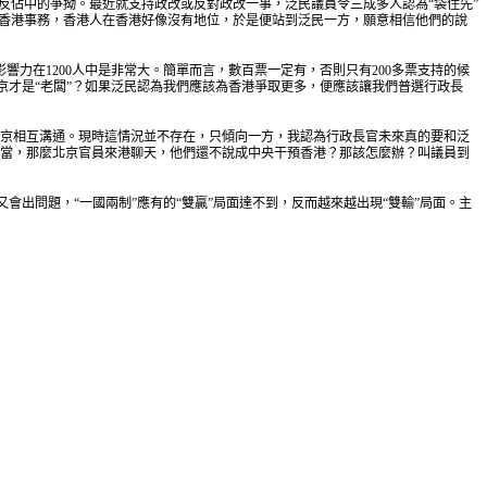
反佔中的爭拗。最近就支持政改或反對政改一事，泛民議員令三成多人認為“袋住先”
理香港事務，香港人在香港好像沒有地位，於是便站到泛民一方，願意相信他們的說
影響力在1200人中是非常大。簡單而言，數百票一定有，否則只有200多票支持的候
後的北京才是“老闆”？如果泛民認為我們應該為香港爭取更多，便應該讓我們普選行政長
京相互溝通。現時這情況並不存在，只傾向一方，我認為行政長官未來真的要和泛
當，那麼北京官員來港聊天，他們還不說成中央干預香港？那該怎麼辦？叫議員到
會出問題，“一國兩制”應有的“雙贏”局面達不到，反而越來越出現“雙輸”局面。主