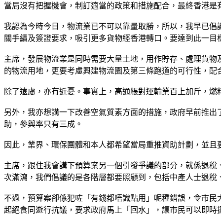
當局沒有把握機會，制訂適當的政策和措施配合，最終香港是
我認為今時今日，物流業已不可以靠量取勝，所以，我早已倡
關手續及簽證要求，吸引更多貨物經香港轉口。要達到此一目
主席，發展物流業是同時需要大量土地，用作貯存、處理貨物
的物流用地，更要考慮興建物流園及第三條跑道的可行性，配
除了遠慮，亦有近憂。事實上，高通脹對運輸業百上加斤，燃
另外，我亦想講一下改善空氣質素方面的措施，政府早前推出了
助，參與率只有三成。
因此，業界、環保團體和本人都希望當局重推資助計劃，並且
主席，跟住我會講下預算案另一個引發爭議的部分，就係退稅
次滿瀉，我們倡議的是各階層都要照顧到，包括中產人士退稅
不過，預算案卻係犯咗「有錢都唔識點用」呢種錯誤，令市民
起絕食同遊行抗議，要求政府馬上「回水」，讓市民可以即時