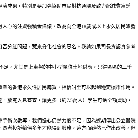
經濟成果，特別是要加強協助巿民對抗通脹及致力縮減貧富懸
人心的注資強積金建議，改為向全港18歲或以上永久居民派發
可否分紅問題，惹來分化社會的惡名。我諗如果司長肯認真參考
不足，尤其是上車盤的中小型單位土地供應，只得區區的三千
置業的香港永久性居民購買，相信咁至可以起到穩定樓市作用。
，放寬入息審查，讓更多（約7.5萬人）學生可獲全額資助，
障手術次數等，我們擔心仍然力度不足，因為近期傳出公立醫院
，長者投訴輪候多年才能得到服務，這方面雖然已作出改善，但