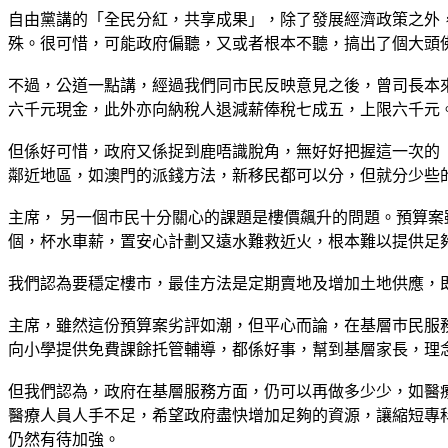
自由黨講的「全民分紅，共享成果」，除了發展經濟政策之外
殊。很可惜，可能政府偏聽，又或者根本不聽，搞出了個大頭
不過，公道一點講，經過我們同市民反映意見之後，曾司長本
六千元現金，此外亦向納稅人退減薪俸稅七成五，上限六千元
但係好可惜，政府又係捉到鹿唔識脫角，無好好把握這一次的
鄰近地區，如澳門的派錢方法，新移民都可以分，但就分少些
主席， 另一個巿民十分關心的課題是樓價飆升的問題。預算
個，杯水車薪，置安心計劃又遠水難救近火，根本難以提供足
我們認為要穩定樓市，最佳方法是定期賣地及增加土地供應，
主席，雖然這份預算案劣評如潮，但平心而論，在基層巿民服務
向小學提供免費課餘托管輔導，都係好事，幫到基層家長，理
但我們認為，政府在基層服務方面，仍可以再做多少少，如醫
醫療人員人手不足，希望政府盡快增加足夠的資源，讓縮短專
仍然有待加強。