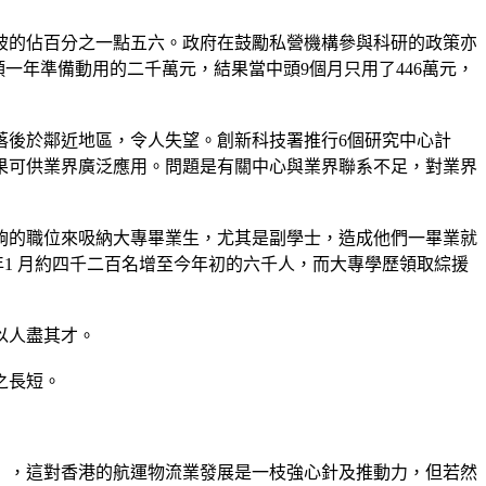
坡的佔百分之一點五六。政府在鼓勵私營機構參與科研的政策亦
一年準備動用的二千萬元，結果當中頭9個月只用了446萬元，
落後於鄰近地區，令人失望。創新科技署推行6個研究中心計
果可供業界廣泛應用。問題是有關中心與業界聯系不足，對業界
夠的職位來吸納大專畢業生，尤其是副學士，造成他們一畢業就
 年1 月約四千二百名增至今年初的六千人，而大專學歷領取綜援
以人盡其才。
之長短。
」，這對香港的航運物流業發展是一枝強心針及推動力，但若然