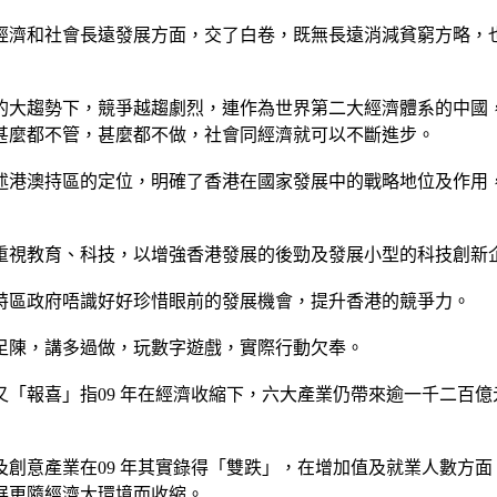
經濟和社會長遠發展方面，交了白卷，既無長遠消減貧窮方略，
的大趨勢下，競爭越趨劇烈，連作為世界第二大經濟體系的中國
甚麼都不管，甚麼都不做，社會同經濟就可以不斷進步。
述港澳持區的定位，明確了香港在國家發展中的戰略地位及作用
重視教育、科技，以增強香港發展的後勁及發展小型的科技創新
特區政府唔識好好珍惜眼前的發展機會，提升香港的競爭力。
足陳，講多過做，玩數字遊戲，實際行動欠奉。
「報喜」指09 年在經濟收縮下，六大產業仍帶來逾一千二百億
意產業在09 年其實錄得「雙跌」，在增加值及就業人數方面，分
展更隨經濟大環境而收縮。