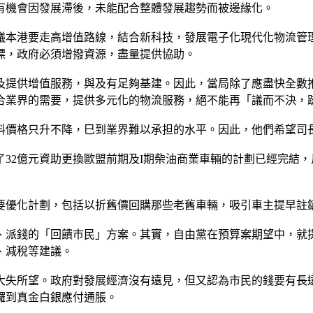
有機會因發展滯後，未能配合整體發展趨勢而被邊緣化。
議本港要走高增值路線，結合新科技，發展電子化現代化物流管
標，政府必須增撥資源，盡量提供協助。
及提供增值服務，與及有足夠基建。因此，當局除了應盡快全數
合業界的需要，提供多元化的物流服務，絕不能再「議而不決，
料價格只升不降，巳到業界難以承担的水平。因此，他們希望司
32億元資助更換歐盟前期及I期柴油商業車輛的計劃已經完結
要優化計劃，包括以折舊價回購那些老舊車輛，吸引車主提早註
、派錢的「回饋巿民」方案。其實，自由黨在預算案期望中，就
、減稅等建議。
大失所望。政府對發展經濟沒有遠見，但又認為市民的錢要有長遠
攞到真金白銀應付通脹。