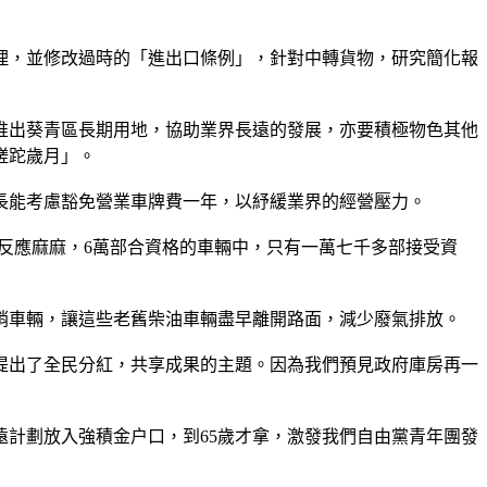
理，並修改過時的「進出口條例」，針對中轉貨物，研究簡化報
推出葵青區長期用地，協助業界長遠的發展，亦要積極物色其他
蹉跎歲月」。
長能考慮豁免營業車牌費一年，以紓緩業界的經營壓力。
，反應麻麻，6萬部合資格的車輛中，只有一萬七千多部接受資
銷車輛，讓這些老舊柴油車輛盡早離開路面，減少廢氣排放。
提出了全民分紅，共享成果的主題。因為我們預見政府庫房再一
計劃放入強積金户口，到65歲才拿，激發我們自由黨青年團發