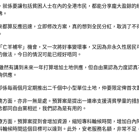
，就係要讓包括貧困人士在內的全港市民，都能分享龐大盈餘的
佛。
來都算反應迅速，立即修改方案，真的想到全民分紅，取消了不得
。
「亡羊補牢」機會，又一次將好事變壞事，又因為非永久性居民
的做法，今日的情況可能已經好唔同。
案雖然有講到未來一年打算增加土地供應，但自由黨認為力度認真
夠供應。
即係每兩個月定期推出二千個中小型單位土地，仲要限定俾首次
方面，亦非一無是處。預算案是提出一連串支援清貧學童的措施
念都同自由黨相近，我們認為是有用的。
療方面，預算案提到會增加資源，縮短專科輪候時間，增加白內
科輪候時間這個目標可以達到。此外，安老服務名額，非常不足