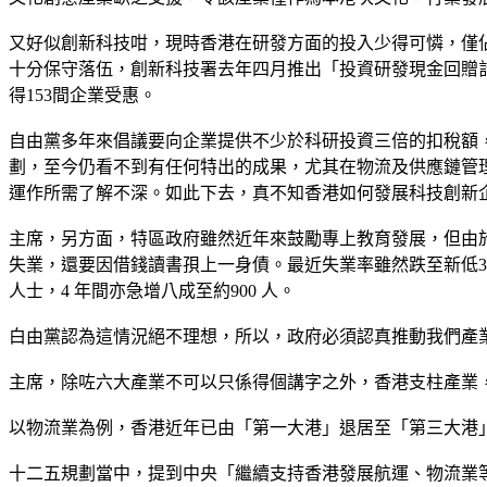
又好似創新科技咁，現時香港在研發方面的投入少得可憐，僅
十分保守落伍，創新科技署去年四月推出「投資研發現金回贈計
得153間企業受惠。
自由黨多年來倡議要向企業提供不少於科研投資三倍的扣稅額
劃，至今仍看不到有任何特出的成果，尤其在物流及供應鏈管
運作所需了解不深。如此下去，真不知香港如何發展科技創新
主席，另方面，特區政府雖然近年來鼓勵專上教育發展，但由
失業，還要因借錢讀書孭上一身債。最近失業率雖然跌至新低3.
人士，4 年間亦急增八成至約900 人。
白由黨認為這情況絕不理想，所以，政府必須認真推動我們產
主席，除咗六大產業不可以只係得個講字之外，香港支柱產業
以物流業為例，香港近年已由「第一大港」退居至「第三大港
十二五規劃當中，提到中央「繼續支持香港發展航運、物流業