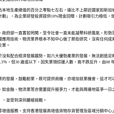
佔本地生產總值的百分之零點七左右，遠比不上鄰近國家如新加
劃」，為企業研發投資提供10%現金回贈，計劃吸引力極低，頭
，政府卻一直置若罔聞，至令社會一直未能凝聚科研風氣，形勢
理應用技術，物流業界根本不知中心做了那些研究，沒有任何成
企業。
於沒有配合經濟發展趨勢，如六大優勢產業的發展，無法創造足
3％，但30 歲或以下，因失業領綜援人數，竟不跌反升，由08
業的發展，鼓勵創業，既可提供商機，亦增加就業機會，這才可
，如金融、物流業等亦需要提升競爭力，才能與周邊地區爭一日
」，並受到深圳嚴峻挑戰。
等增值服務，支持香港發展高增值貨物存貨管理及區域分銷中心