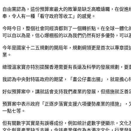
自由黨認為，這份預算案最大的敗筆是缺乏高瞻遠矚，在促進
奉，令人有一種「看守政府等收工」的感覺。
今時今日，整個社會同經濟都到了一個轉折點。在全球一體化
可以自以為是，信心爆棚般的以為我們仍然有好多優勢，可以
今年是國家十二五規劃的開局年，規劃綱領更是首次以專章提
業。
總理溫家寶亦特別提醒香港需要有長遠及科學的發展規劃，要
我認為中央對特區政府的期望，「畫公仔畫出腸」，就是擔心
好似預算案中，講就話會支持我們產業的發展，但措施就乏善
預算案中表示政府「正逐步落實支援六項優勢產業的措施」，又
一點七等。
但有關數字其實是有誤導成份，例如統計處數字便顯示，文化及創
文化創意產業缺乏支援，令該產業僅作為本港次文化，行業發