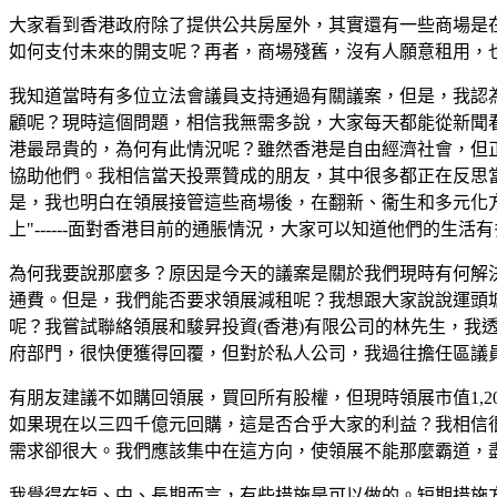
大家看到香港政府除了提供公共房屋外，其實還有一些商場是在當
如何支付未來的開支呢？再者，商場殘舊，沒有人願意租用，
我知道當時有多位立法會議員支持通過有關議案，但是，我認
顧呢？現時這個問題，相信我無需多說，大家每天都能從新聞
港最昂貴的，為何有此情況呢？雖然香港是自由經濟社會，但
協助他們。我相信當天投票贊成的朋友，其中很多都正在反思當
是，我也明白在領展接管這些商場後，在翻新、衞生和多元化方面
上"------面對香港目前的通脹情況，大家可以知道他們的生活
為何我要說那麼多？原因是今天的議案是關於我們現時有何解
通費。但是，我們能否要求領展減租呢？我想跟大家說說運頭
呢？我嘗試聯絡領展和駿昇投資(香港)有限公司的林先生，
府部門，很快便獲得回覆，但對於私人公司，我過往擔任區議
有朋友建議不如購回領展，買回所有股權，但現時領展市值1,20
如果現在以三四千億元回購，這是否合乎大家的利益？我相信
需求卻很大。我們應該集中在這方向，使領展不能那麼霸道，
我覺得在短、中、長期而言，有些措施是可以做的。短期措施