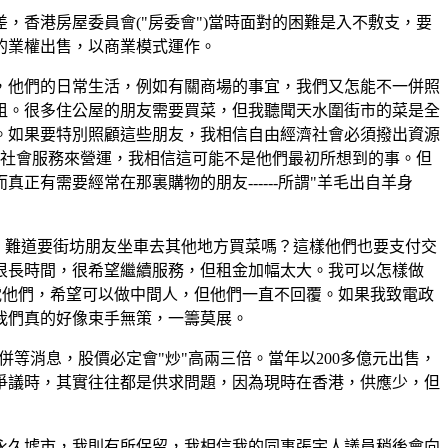
差，香港房屋委員會("房委會")當時面對的困難是入不敷支，要
的業權出售，以商業模式運作。
，他們的日常生活，例如有關商場的事宜，我們又怎能不一併照
租。很多住公屋的朋友需要買菜，但我聽聞天水圍街市的菜是全
。如果要特別照顧這些朋友，我相信自由經濟社會必須撥出資源
作社會服務來營運，我相信這可能不是他們最初所想到的事。但
有需要經常在那裏購物的朋友------所謂"羊毛出自羊身
，難道要街坊朋友坐車去其他地方買菜嗎？這樣他們也要支付交
很長時間，很希望繼續服務，但租金加幅太大。我可以怎樣做
電他們，希望可以做中間人，但他們一直不回覆。如果我致電政
我們真的好像束手無策，一籌莫展。
合併等消息，股價必定會"炒"高兩三倍。當年以200多億元出售，
爭議時，其實往往都是供求問題，因為現時在香港，供應少，但
永久墟市，我則有所保留，我相信我的同事張宇人議員稍後會向