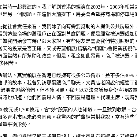
時一起興建的。我了解到香港的經濟在2002年、2003年相當
也是另一個問題。在這個大前提下，房委會希望將商場和停車場
為從社會責任來看，我們除了向有需要幫助的人提供公共房屋外
看到這些商場的舊租戶正在面對甚麼問題，便是經常被迫遷或加
正如我開始發言時已跟大家說，有些朋友是需要我們特別照顧的
天的投票是否正確，又或寄望領展(舊稱為"領匯")會把業務視
當然有所幫助和改善。但是，租金如此昂貴，商戶被迫遷，而真正
有多困苦。
決辦法。其實領展在香港已經擁有很多公眾街市，差不多佔30%
塘邨的故事，我曾到訪那裏跟商戶聊天，文具店老闆說他經營了
我透過朋友聯絡他們，但不獲回覆，我再以立法會議員身份直接致
員時也知道，他們回覆是人情，不回覆是道理。代理主席，現時
0億元或1,300億元，會"炒"股票的人也知道，一旦聽到收購、
很多香港市民未必會同意。我黨內的前輩經常對我說，當有這些
盡量平衡形勢。
方面，例如舉辦星期天或假日墟市，讓大家能有所選擇。若說是