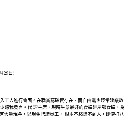
29日)
收入工人進行會面。在職貧窮確實存在，而自由黨也經常建議政
少聽我發言。代 理主席，現時生意最好的食肆是屋邨食肆，為
般口袋裏有大量現金，以現金聘請員工， 根本不愁請不到人，即使打八