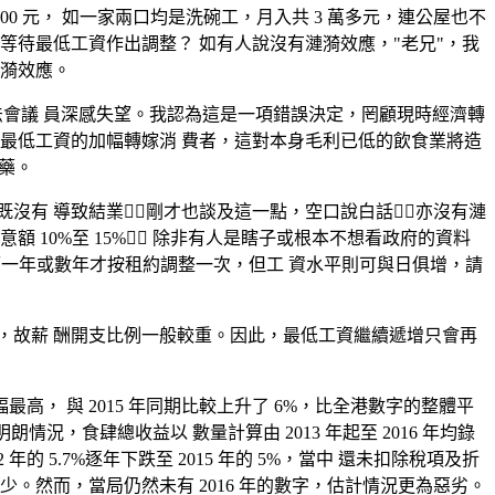
00 元， 如一家兩口均是洗碗工，月入共 3 萬多元，連公屋也不
等待最低工資作出調整？ 如有人說沒有漣漪效應，"老兄"，我
漣漪效應。
界的立法會議 員深感失望。我認為這是一項錯誤決定，罔顧現時經濟轉
最低工資的加幅轉嫁消 費者，這對本身毛利已低的飲食業將造
藥。
沒有 導致結業剛才也談及這一點，空口說白話亦沒有漣
10%至 15% 除非有人是瞎子或根本不想看政府的資料
隔一年或數年才按租約調整一次，但工 資水平則可與日俱增，請
，故薪 酬開支比例一般較重。因此，最低工資繼續遞增只會再
高， 與 2015 年同期比較上升了 6%，比全港數字的整體平
情況，食肆總收益以 數量計算由 2013 年起至 2016 年均錄
5.7%逐年下跌至 2015 年的 5%，當中 還未扣除稅項及折
。然而，當局仍然未有 2016 年的數字，估計情況更為惡劣。