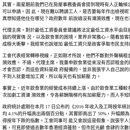
其實，兩星期前我們已在房屋事務委員會提到現時有人正輪候公 屋，
可以申請。因 此，現在難以聘請工人，是否要每年作出檢視呢
真想知道他住在哪兒？政府數年 前說過沒有漣漪效應，現在也
代理主席，對於最低工資委員會建議將法定最低工資水平由目前 時薪
弱的現實情 況，以及飲食業的困境。業界非常擔心，隨着旅客
成極大衝擊。我經常也說增加 最低工資只是政客爭取市民支持
工會代表經常轉移視線，正如剛才所說，他們不斷對外聲稱租金
漪效應。 不過，代理主席，我重申飲食業從來沒有否認租金的壓
才會否認，而這些資料是政 府擬備的，並非我張宇人自己說的
不到人就要增加工資，所以每天也有加薪壓 力。
事實上，近年飲食業的經營成本持續上漲。由於飲食業工種較多
次加劇工資漣 漪效應，令各薪酬階梯均有加薪壓力，而人手短
政府統計處剛在本月 17 日公布的《2016 年收入及工時按年
均 4.1%的升幅高出兩個百分點，其實即高出了 50%，升幅頗為驚
得按年下跌的指數。工會同事可 能又會說這是假象，說張宇人只是信
舊，可見即使過去數年香港經濟蓬勃，但市民光顧 食肆的次數已