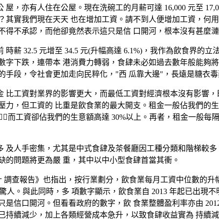
亦有人住在公屋。現在洗碗工的月薪可達 16,000 元至 17,0
？其實我們現在天天 也在增加工資。請不到人便增加工資，何用
不得不承認，而他卻竟然表示這只是信 口開河，根本沒有甚麼
 32.5 元增至 34.5 元(升幅高達 6.1%)，我作為飲食
數字下跌，連帶本 港消費力轉弱，食肆未必如過去數年般能夠將
的手段，令社會更加走向民粹化，"西 瓜靠大邊"，長遠是糖衣毒
 比工資對業界的影響更大，而最低工資對經濟根本沒有影響，既
力，但工資的 比重是飲食業的最大開支。租金一般佔我們的生意額 
而工資卻佔我們的生意額高達 30%以上。再者，租金一般每
 及人手密集，尤其是中式食肆及茶餐廳因工種分類和階梯較多
缺的問題將更為嚴 重，其中以中小型食肆首當其衝。
統計 調查報告》也指出，按行業劃分，飲食業每月工資中位數的升幅最
人。與此同時，多 項數字顯示，飲食業自 2013 年起已出現不明朗
口開河。但看看政府的數字，飲 食業整體盈利率亦由 2012 年的 
持續減少，加上各類經營成本急升，以致食肆收益實為 持續減少