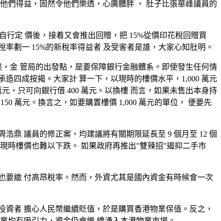
他們得益，固然令他們樂透，心廣體胖 ， 肚子比張華峰議員的
自行定 價後，接着又會推出回贈，把 15%從價印花稅回贈買
稅率劃一 15%的新稅率得益者 及受害者是誰，大家心知肚明。
然，金 管局的出發點，是要保障銀行金融體系。即使發生任何情
承造四成按揭。大家計 算一下，以現時的樓價水平，1,000 萬元
00 萬元，只可向銀行借 400 萬元。以換樓 而言，如果未售出本身持
150 萬元。換言之，如要購置樓價 1,000 萬元的單位， 便要先
 議員的修正案，均建議將有關期限延長至 9 個月至 12 個
現時樓價也難以下跌。 如果政府再推出"雙辣招"遏抑二手市
也要繳 付高昂稅率。然而，外資尤其是國內資金有時候會一次
投資者 擔心人民幣繼續貶值，於是購買香港物業保值。反之，
業均有吸引力，資金仍會繼 續湧入本港物業市場。