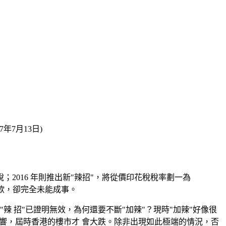
年7月13日)
 花稅；2016 年則推出新"辣招"，將從價印花稅稅率劃一為
意欲，卻完全未能成事。
 招"已證明無效，為何還要不斷"加辣"？現時"加辣"好像很
影響，屆時香港的樓市才 會大跌。除非出現如此極端的情況，否