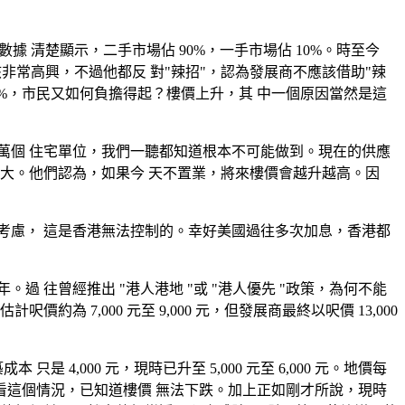
據 清楚顯示，二手市場佔 90%，一手市場佔 10%。時至今
該非常高興，不過他都反 對"辣招"，認為發展商不應該借助"辣
00%，市民又如何負擔得起？樓價上升，其 中一個原因當然是這
8 萬個 住宅單位，我們一聽都知道根本不可能做到。現在的供應
大。他們認為，如果今 天不置業，將來樓價會越升越高。因
考慮， 這是香港無法控制的。幸好美國過往多次加息，香港都
往曾經推出 "港人港地 "或 "港人優先 "政策，為何不能
7,000 元至 9,000 元，但發展商最終以呎價 13,000
 4,000 元，現時已升至 5,000 元至 6,000 元。地價每
元才可獲利。單看這個情況，已知道樓價 無法下跌。加上正如剛才所說，現時