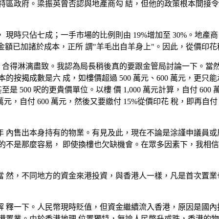
特區政府。梁振英曾否認與地產商勾 結，但他的政策根本間接令
現時只佔七成；一手市場的比例則由 19%增加至 30%。地產商
金額已加諸於成本，正所 謂"羊毛出自羊身上"。因此，從價印花
商配 合得淋漓盡致。我認為局長稍後真的要跟金管局討論一下。當
揭成數是六 成，如樓價超過 500 萬元、600 萬元，更只能
甚至是 500 呎的更貴價單位。以樓 價 1,000 萬元計算，自付 6
 萬元，自付 600 萬元，然後又要繳付 15%從價印花 稅，即再自付 
內售出本身持有的物業。有見及此，現在不論是涂謹申議員或周浩鼎
的不是那麼容易， 即使換樓也欠缺機會。在眾多因素下，我相信
 然，不同地方的資金來港投資，與香港人一樣，凡是首次置業
 釋一下。人民幣現時貶值，但資金繼續流入香港，原因是國內
港置業。由於香港地理 位置獨特，無論人民幣升或跌，香港的物