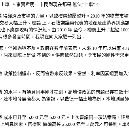
上車"。事實證明，市民到現在都是 無法"上車"。
得經濟及市場的力量，以致樓價越壓越升。2010 年的物業市場數
行的交易大幅上升。理論 上，石禮謙議員代表的地產及建造界別應
不應像現時的情況般。由 2010 年 至今，樓價上升了超過 1
我還有很多發言時間，我現在向大家逐一列出。
，但卻過猶不及。政府在數年前表示，未來 10 年可以供應 4
，原來實際上是做 不到的。供應依然短缺，令市民的剛性需求更
 政策控制樓市，反而會帶來反效果。當然，利率因素還要加入
的水平。有議員同事剛才提到，高地價政策的問題已存在數十年。過 
發展商都大 為驚訝。以啟德一幅土地為例，本地測量師估計呎價約為 
5,000 元至 6,000 元。上次審議同一項法案時，建築成本 只是
00 元，再加上利息因素，售樓呎 價須高達 25,000 元至 3 萬