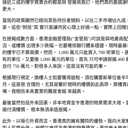
接近三成的樓宇買賣合約都是與 發展商簽訂，他們真的要感謝
更大。
當局的政策顯然已經向某些持份者傾斜。以往二手市場佔九成， 
家。這些"財技"其 實只是讓市民心理上好過一點，實際上回贈
在按揭成數方面，香港金融管理局("金管局")可說是與地產
況，或樓價 出現多少跌幅，也要確保銀行體系穩健。現時最基本的按
的樓宇已不算高價。然而， 1,000 萬元只能買入 700 呎單位，
有的單位，又要換 1,000 萬元的單位，首先 只可申請按揭 400
自付 750 萬元。對很多人來說，這是沒有可能的事。
根據現行規定，換樓人士如要獲得退稅，須在購置新單位後半年 
月，這是很 合理的。尤其是鑒於現時的樓價如此高昂，買樓真
場，我相信未來置業的難度會越 來越高。
最後當然包括外來因素。非本地資金令香港的物業需求大增。當
過付清樓價， 根本無須承造按揭。
此外，以吸引外資而言，香港真的擁有獨特的優勢。我向大家解
如人民幣升值， 他們又會認為香港的物業便宜，更加會大舉來