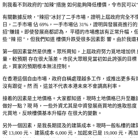
則我看不到政府的"加辣"措施 如何能夠降低樓價，令市民可以"
有關數據反映，"辣招"冰封了二手市場，證明上屆政府完全不懂 
日，二手市場 佔 69%，一手市場佔 31%，證明與發展商進
招"賺錢。即使發展商都認為， 平穩的市場應該有正常升幅，但也
些 "辣 招 "，但我們知道 樓價升跌受很多因素影 響。由於
第一個因素當然是供應。眾所周知，上屆政府努力覓地增加供 應
量，較預期 存在很大落差。市民大眾眼見當初如此誇張的目標
此，買家的預期根本無法控制。
在香港這個自由市場，政府自稱處理越多工作，或推出更多有效
沒有跟從。然 而，這並不代表本港未來不會調高利率。
接着的因素是土地價格。大家都知道，現時土地價格已升至離譜 
做好一點？現 時，一些外資尤其是中資發展商買地的進取態度，連本地
元買地，反映樓價基本升幅存 在很大的變數。
另外一個因素，是我長期提及的建築成本。現時一般私樓的建築 成本已升至 
呎 13,000 元、 建築成本 6,000 元，加起來已是 19,0