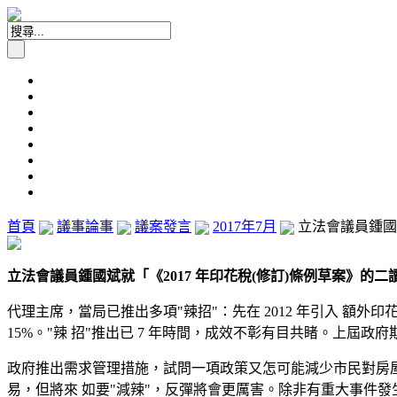
首頁
議事論事
議案發言
2017年7月
立法會議員鍾國斌
立法會議員鍾國斌就「《2017 年印花稅(修訂)條例草案》的二讀辯論
代理主席，當局已推出多項"辣招"：先在 2012 年引入 額外印花稅
15%。"辣 招"推出已 7 年時間，成效不彰有目共睹。上屆
政府推出需求管理措施，試問一項政策又怎可能減少市民對房屋 
易，但將來 如要"減辣"，反彈將會更厲害。除非有重大事件