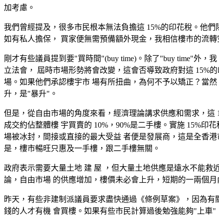
加考慮。
我們曾經提及，很多市民根本無法負擔這 15%的印花稅。他們
如有私人擔保， 買家便無需預備額外現金，我相信樓市的流轉
剛才有些議員提到要"買時間"(buy time)。除了"buy t
立法會， 屆時市場形勢將會改變，這會否導致政府對這 15%的印
場。如果他們承認樓宇市 場有所扭曲，為何不予以矯正？當然，
升，是"暴升"。
但是，從自由市場的角度來看，經濟理論講求供應和需求，這 1
成交約佔整體樓 宇買賣的 10%，90%是二手樓。實施 15%
場被冰封，間接或直接的最大受益 者便是發展商，這是全香港
是，樓市暢旺只惠及一手樓，跟二手樓無關。
政府表示需要大量土地 建 屋 ，但大量土地供應是遠水不能
論，自由市場 的供應增加，樓價未必會上升，短期的一兩個月內
昨天，有些非建制派議員要求盡快通過《條例草案》，因為有
錢的人才有機 會買樓。如果有些市民計算過後勉強能夠"上車"