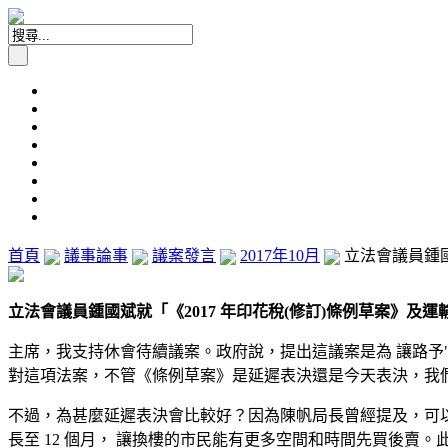
首頁
議事論事
議案發言
2017年10月
立法會議員鍾國
立法會議員鍾國斌就「《2017 年印花稅(修訂)條例草案》及運
主席，我支持休會待續議案。政府說，提出這議案是為 讓路予"一
對這項法案，不管《條例草案》是延遲表決還是今天表決，我
不過，為甚麼延遲表決會比較好？因為陳帆局長曾經提及，可以 
長至 12 個月， 讓換樓的市民能有更多空間和時間先買後賣。