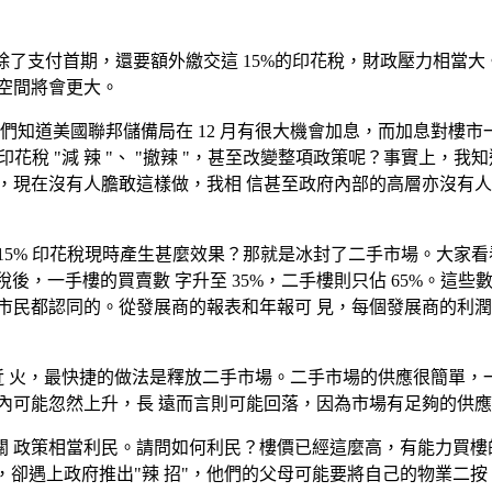
除了支付首期，還要額外繳交這 15%的印花稅，財政壓力相當
空間將會更大。
ime"外，我 們知道美國聯邦儲備局在 12 月有很大機會加息，而加息
花稅 "減 辣 "、 "撤辣 "，甚至改變整項政策呢？事實上，我
現在沒有人膽敢這樣做，我相 信甚至政府內部的高層亦沒有人膽敢
5% 印花稅現時產生甚麼效果？那就是冰封了二手市場。大家看看
印花稅後，一手樓的買賣數 字升至 35%，二手樓則只佔 65%
市民都認同的。從發展商的報表和年報可 見，每個發展商的利潤
救近 火，最快捷的做法是釋放二手市場。二手市場的供應很簡單，
可能忽然上升，長 遠而言則可能回落，因為市場有足夠的供應。大
關 政策相當利民。請問如何利民？樓價已經這麼高，有能力買樓
，卻遇上政府推出"辣 招"，他們的父母可能要將自己的物業二