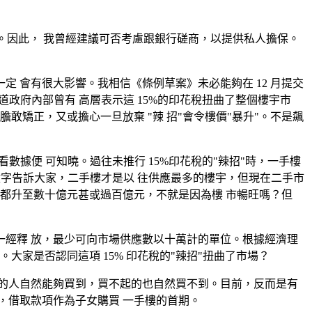
大。因此， 我曾經建議可否考慮跟銀行磋商，以提供私人擔保。
對樓市一定 會有很大影響。我相信《條例草案》未必能夠在 12 月提交
知道政府內部曾有 高層表示這 15%的印花稅扭曲了整個樓宇市
矯正，又或擔心一旦放棄 "辣 招"會令樓價"暴升"。不是飆
數據便 可知曉。過往未推行 15%印花稅的"辣招"時，一手樓
。這些數字告訴大家，二手樓才是以 往供應最多的樓宇，但現在二手市
都升至數十億元甚或過百億元，不就是因為樓 市暢旺嗎？但
一經釋 放，最少可向市場供應數以十萬計的單位。根據經濟理
家是否認同這項 15% 印花稅的"辣招"扭曲了市場？
的人自然能夠買到，買不起的也自然買不到。目前，反而是有
按，借取款項作為子女購買 一手樓的首期。