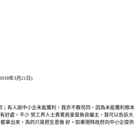
18年3月21日)
苟同；有人說中小企未能獲利，我亦不敢苟同，因為未能獲利根本
也有好處。不少 勞工界人士責罵商家是無良僱主，我可以告訴大
產都拿出來，為的只是把生意做 好。如果現時政府向中小企提供