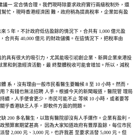
的建議一 定合情合理。我們現時除要求政府實行兩級稅制外，還
%)："幫幫忙，現時香港經濟困 難，政府稍為提高稅率，企業如有盈
未來 5 年，不計政府低估盈餘的情況下，合共有 1,000 億元盈
備，合共有 40,000 億元 的財政儲備。在這情況下，把稅率由
上真的具有很大的吸引力，尤其能吸引初創企業、新興企業來港投
造就業和刺激經濟活動，最 終整體稅收可能會增加。所以，減稅
系，沒有理由一般市民看醫生要輪候 8 至 10 小時。然而，
用？有錢也無法招聘 人手。根據今天的新聞報道，醫院管 理局
續，人手便會更少，市民可能不止 等候 10 小時，或者要等
而是關乎香港缺乏人手，即軟件方面的問題。
缺 200 多名醫生，以致有醫院卻沒有人手運作。企業有盈利，
政預算案期望甚高， 因為大家知道政府有豐厚盈餘，每位市民
 元、3,000 元，也許我甚 至要求派發 5,000 元。但