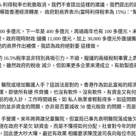
5% 利得稅率也乾脆取消。我們不會提出這樣的建議，我們提出
，SARS 導致香港經濟轉差， 政府對商界表示(當時利得稅率為 15
400 多億元，下一年是 400 多億元，再過兩年也有 100 多億元。
府現時財政 儲備 11,000 億元，加上 30,000 多億元外匯儲
手襄助的商界作出補償，我認為政府絕對要 這樣做。
 16.5%稅率並非特別具吸引力。不過，擬議的兩級稅制事實
好處，雖然政府的稅收 減少，但如果更多企業來港成立，有助製
 醫院或增加醫護人手？這說法是對的。香港作為如此富裕的經濟體 
運。即使所有硬 件齊備，也沒有軟件。沒有軟件，有資金又有何
的收入計，工作時間過長，如 私人執業會輕鬆得多。如這問題持
針對的並非資金的問題，亦非是否要減收 58 億元稅款 的問題，
人 手營運。來年將興建兒童醫院，但當局已事先表明醫院落成後欠
現在政府不是欠 缺資金，而是不懂得如何分配。社會對今年的財
大吵大嚷。最近有政黨 相繼要求陳茂波司長向每位市民派發 2,000