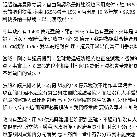
張超雄議員剛才說，自由黨認為最好連稅也不用繳付，連 16.
應該把利得稅 率由 16.5%減至 15%。原因是 10 多年前
利便多納一點稅，以共渡時艱。"
今年政府有 1,400 億元盈餘，預計未來 5 年也有盈餘，來年是 
餘。所以， 現時每年少收中小企 58 億元，我認為絕對合情合理。政
16.5%減至 15%，我認為絕對合 理，這只不過是向當年出
當然，剛才有議員提到，全球發達經濟體系也正在減稅。香港的
資。事實上， 8.25%的稅率相對其他地區為低。減稅會帶來
不是負面的做法。
張超雄議員剛才問，為何少收的 58 億元稅款不用作興建院舍、
現在的問 題不是沒有資金興建醫院或護老院，而是沒有人手營
辭職的醫護人員比例創新 高。公立醫院的醫生認為，以他們目前
候 12 小時。這個問題必需解決。我們經常說 要輸入專才，
政府有盈餘，用 58 億元興建護老院絕對正確，不過可能沒有
交稅是理 所當然。繳稅予政府後，政府有責任把財富再分配。
也應該因資源再分配而受 惠。然而，當中有部分市民未能受惠，因此便