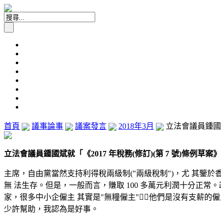
首頁
議事論事
議案發言
2018年3月
立法會議員鍾國斌就
立法會議員鍾國斌就「《2017 年稅務(修訂)(第 7 號)條例草案》
主席，自由黨當然支持利得稅兩級制("兩級稅制")，尤 其
無 法生存。但是，一般而言，賺取 100 多萬元利潤十分正
家，很多中小企僱主 其實是"無糧僱主"他們是沒有支薪
少許幫助，我認為是好事。