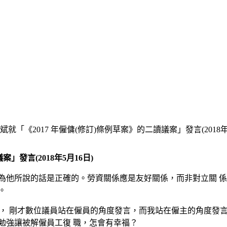
就「《2017 年僱傭(修訂)條例草案》的二讀議案」發言(2018年5
」發言(2018年5月16日)
為他所說的話是正確的。勞資關係應是友好關係，而非對立關 
。
案》")， 剛才數位議員站在僱員的角度發言，而我站在僱主的角
勉強讓被解僱員工復 職，怎會有幸福？