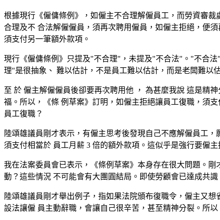
根據現行《僱傭條例》，如僱主不合理解僱員工，而勞資審裁處 
合理及不 合法解僱僱員，須再次聘用僱員，如僱主拒絕，便須再
須支付另一筆額外款項。
現行《僱傭條例》只提及"不合理"，未提及"不合法"。"不合
理"是很抽象、 難以估計，不是員工難以估計，而是老闆難以估
至 於 僱主解僱僱員後卻要再次聘用他 ， 為甚麼我說 這是
福。所以，《條 例草案》訂明，如僱主拒絕讓員工復職，須支
員工復職？
陸頌雄議員剛才表示，有僱主思考後發現自己不應解僱員工，願
須支付相當於 員工月薪 3 倍的額外款項。這似乎是強行要
我在法案委員會已表示，《條例草案》本身存在很大問題。剛才
動？這些情況 不可能會有大團圓結局。即使勞顧會已達成共識
陸頌雄議員剛才舉出例子，指如果法院頒布復職令，僱主又想省 下相
設法讓僱 員主動辭職，會讓自己很辛苦，甚至精神分裂。所以