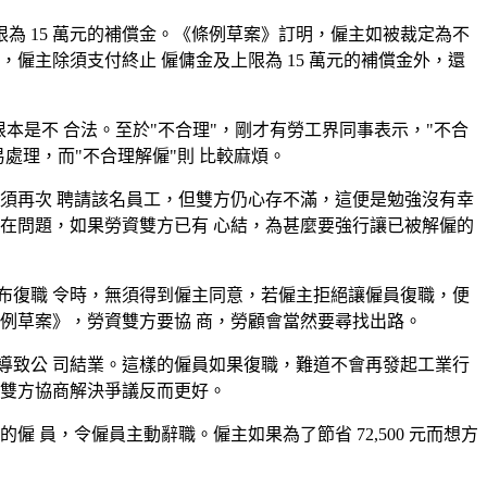
為 15 萬元的補償金。《條例草案》訂明，僱主如被裁定為不
僱主除須支付終止 僱傭金及上限為 15 萬元的補償金外，還
根本是不 合法。至於"不合理"，剛才有勞工界同事表示，"不合
處理，而"不合理解僱"則 比較麻煩。
，須再次 聘請該名員工，但雙方仍心存不滿，這便是勉強沒有幸
存在問題，如果勞資雙方已有 心結，為甚麼要強行讓已被解僱的
布復職 令時，無須得到僱主同意，若僱主拒絕讓僱員復職，便
條例草案》，勞資雙方要協 商，勞顧會當然要尋找出路。
導致公 司結業。這樣的僱員如果復職，難道不會再發起工業行
傭雙方協商解決爭議反而更好。
僱 員，令僱員主動辭職。僱主如果為了節省 72,500 元而想方