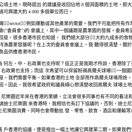
 公頃土地。現時提出 的建議是收回佔地 8 個洞面積的土地，即大
可興建大約 4 000 多個單位而已。
sector例如運動或其他產業的需要。我們不可能把所有
("委員會")的 會議上，其中一個議題是農業園的發展。委員希
但是，很多香港市民也知道， 我們絕大部分大約九成多的食
漁農業發展呢？在上次的委員會會議上，我 聽得很清楚，關於那
食品供應香港市民。
何左、中、右政黨也支持呢？這正正是我剛才所說，香港除了有房屋
中、右政黨也支持；而這 次希望可以保留粉嶺高爾夫球場一個
是，我們需要平衡，如果香港的土地 全部用作高爾夫球場用途，
因。因此，我很希望政府和議員細心想清楚收回高爾夫 球場土
迪士 尼樂園近年來在香港的業績，立法會很多同事也有不同的看法
請迪士尼樂園 來香港時，我相信也有訂下協議的，否則，迪士尼
尼樂園消費，同時也會帶動批 發、零售、飲食、酒店和運輸等
 戶香港的協議，便是撥出一幅土地讓它興建第二期。如果我們今