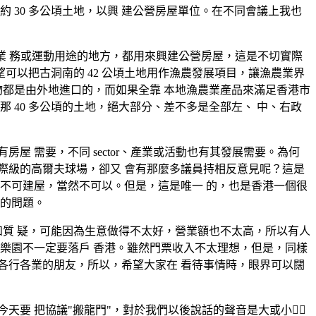
約 30 多公頃土地，以興 建公營房屋單位。在不同會議上我也
作業 務或運動用途的地方，都用來興建公營房屋，這是不切實際
望可以把古洞南的 42 公頃土地用作漁農發展項目，讓漁農業界
物都是由外地進口的，而如果全靠 本地漁農業產品來滿足香港市
 40 多公頃的土地，絕大部分、差不多是全部左、 中、右政
 需要，不同 sector、產業或活動也有其發展需要。為何
國際級的高爾夫球場，卻又 會有那麼多議員持相反意見呢？這是
不可建屋，當然不可以。但是，這是唯一 的，也是香港一個很
地的問題。
和質 疑，可能因為生意做得不太好，營業額也不太高，所以有人
樂園不一定要落戶 香港。雖然門票收入不太理想，但是，同樣
各行各業的朋友，所以，希望大家在 看待事情時，眼界可以闊
天要 把協議"搬龍門"，對於我們以後說話的聲音是大或小