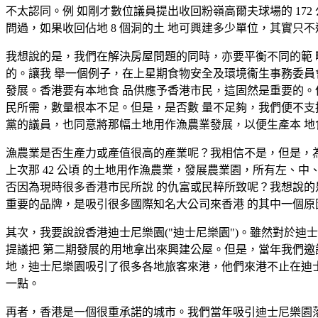
不太認同。例 如剛才數位議員提出收回粉嶺高爾夫球場的 172
問過，如果收回佔地 8 個洞的土 地可興建多少單位，其實只不過
我想說的是，我們在解決房屋問題的同時，亦要平衡不同的範 疇
的。讓我 舉一個例子，在上星期食物安全及環境衞生事務委員會
發展。香港要有本地食 品供應予香港市民，這固然是重要的。
民所需，數量根本不足。但是，是否數 量不足夠，我們便不支持
黨的議員，也同意將那幅土地用作漁農業發展，以便生產本 地
漁農業是否生產力或產值很高的產業呢？我相信不是，但是，為 
上次那 42 公頃 的土地用作漁農業，發展農業園，所有左、
否因為現時很多香港市民所說 的仇富或民粹所致呢？我想說的
重要的品牌，是吸引很多國際知名大公司來香港 的其中一個原
其次，我要說說香港迪士尼樂園("迪士尼樂園")。雖然對於
提議把 第二期發展的用地拿出來興建公屋。但是，當年我們邀
地，迪士尼樂園吸引了很多各地旅客來港，他們來港不止在迪士
一點。
再者，香港是一個很重承諾的城市。我們當年吸引迪士尼樂園落