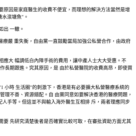
要原因是家庭醫生的收費不便宜，而理想的解決方法當然是增
塘水滾塘魚"。
如出 一轍。
醫療嚴 重失衡，自由黨一直鼓勵當局加強公私營合作，由政府
相應大 幅調低白內障手術的費用，讓中產人士大大受惠。不
作長期跟進。究其原因，是 由於私營醫院的收費高昂，即使買
 小時 生活圈"的刺激下，香港是有必要擴大私營醫療系統的
管理不善、資源錯配。自 由黨同意如要解決香港的醫療問題，
調配人手等。但這並不與輸入海外醫生互相排 斥，兩者理應同步
需要 先研究清楚後者是否確實比較可取，在審批資助方面尤其