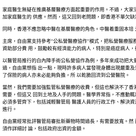
家庭醫生無疑在推廣基層醫療方面起重要的作用。不過，大家
加家庭醫生的 供應。然而，這又回到老問題，即香港不單欠缺
同時，香港不應忽略中醫在基層醫療的角色。中醫着重固本培 
主席，自由黨支持參考"公私營醫療協作"模式，把私營醫療服
資助部分費 用，鼓勵較有經濟能力的病人，特別是癌症病人，
以醫管局推行的白內障手術公私營協作為例，多年來成功把大量
過，自由黨想指 出一點，現時許多病人當發現身體出現嚴重及
了保險的病人亦未必能夠負擔，所 以乾脆回流到公營醫院。
當然，我們需要加強監管私營醫療的收費，但這也解決不了香港
需要，但這又 回到土地及人手的問題。醫學界常指，不應動輒
必須多管齊下，包括減輕醫管局 醫護人員的行政工作、解決資源
進行。
自由黨經常批評醫管局審批新藥物時間過長，有需要放寬。然 
須作詳細討 論，包括政府出資的金額。