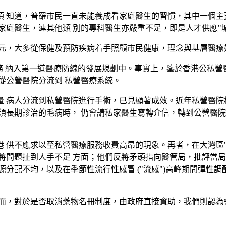
須 知道，普羅市民一直未能養成看家庭醫生的習慣，其中一個主
家庭醫生，連其他類 別的專科醫生亦嚴重不足，即是人才供應"
元，大多從保健及預防疾病着手照顧市民健康，理念與基層醫療
務 納入第一道醫療防線的發展規劃中。事實上，鑒於香港公私營
從公營醫院分流到 私營醫療系統。
 病人分流到私營醫院進行手術，已見顯著成效。近年私營醫院
須長期診治的毛病時， 仍會請私家醫生寫轉介信，轉到公營醫院
 供不應求以至私營醫療服務收費高昂的現象。再者，在大灣區"1
將問題扯到人手不足 方面；他們反將矛頭指向醫管局，批評當局
分配不均，以及在季節性流行性感冒 ("流感")高峰期間彈性
而，對於是否取消藥物名冊制度，由政府直接資助，我們則認為