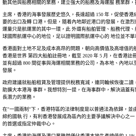
動其他與船務相關的業務，建立強大的船務及海運服 務業群
主席，香港的海事發展歷史悠久，長達超過 150 年，促使香
要的出口及轉 口港。但是，隨着內地鄰近港口的發展，在激烈
運量只是航運業的其中一環，此 外還有船舶管理、船務代理、
球國際航運中心的地位，足以證明國際航運中心的 地位並不單
香港面對土地不足及成本高昂的問題，朝向高價值及高增值的航
香港是世界 第四大船舶註冊地，截至 2020 年 5 月，在香港註冊
並有超過 800 間從事與海運相關業務的公司，為本地、內地
發展。
政府建議就船舶租賃及管理提供稅務寬減，連同輪候恢復二讀，
助擴大本港海 事群。我想特別一提，在海事群中，解決涵蓋有
長潛力的業務。
在"一國兩制"下，香港特區的法律制度是以普通法為依歸，並由
締約國執 行，有利香港發展成為區內的主要爭議解決中心之一
的首選或指定仲裁中心。
主席，香港的海運及港口業雖然僅佔香港本地生產總值的 1.1%