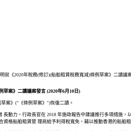
就《2020年稅務(修訂)(船舶租賃稅務寬減)條例草案》二讀議案發言 
草案》二讀議案發言 (2020年6月10日)
例草案》("《條例草案》")恢復二讀。
長動力，行政長官在 2018 年施政報告中建議推行多項措施
合資格船舶租賃管 理商給予利得稅寬免，藉以推動香港的船舶租