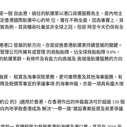
，是一個 自由港，過往的航運業以港口貨運服務為主，是內地主
定香港國際航運中心的地 位，實在不夠全面，因為事實上，貨
敦為例，其貨櫃吞吐量並非全球之冠，但卻 時至今天仍保有全
港港口 發展的新方向，亦是促進香港航運業持續發展的關鍵。
東及船舶管理公司所擁有或管理 的商船船隊，佔全球商船船隊 9.6%，
熟的航運業群，有條件及有能力向高端及 高增值航運服務的方向
融資、 租賃及海事保險業務，更可連帶惠及其他海事服務，有
障及賠償等事宜的爭議事項 的海事仲裁，亦是一項具有龐大增
 約》)適用於香港，在香港作出的仲裁裁決可於超過 150 個
向內地爭取香港成為 解決"一帶一路"建設專案投資及商業爭議
當局一 直積極致力發展香港的海運及港口業，甚至在 2016 年