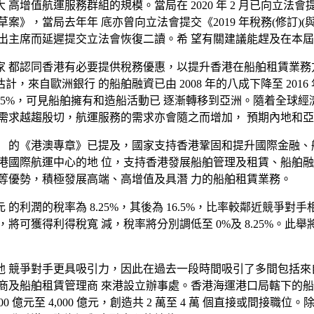
高增值航運服務群組的規模。當局在 2020 年 2 月已向立法
》，當局去年年 底亦曾向立法會提交《2019 年稅務(修訂)
出主席而延遲提交立法會恢復二讀。希 望有關建議能趕及在本
 都認同香港有必要提供稅務優惠，以提升香港在船舶租賃業務
7 年 5 月所作的估計，來自歐洲銀行 的船舶融資已由 2008 年的八成
 年間增加了 35%，可見船舶擁有和造船活動已 逐漸轉移到亞洲。隨着
需求越趨殷切，航運服務的需求亦會隨之而增加， 預期內地和
 的《港澳專章》已提及，國家支持香港鞏固和提升國際金融、
港國際航運中心的地 位，支持香港發展船舶管理及租賃、船舶
等優勢，積極發展高端、高增值及具潛 力的船舶租賃業務。
 的利潤的稅率為 8.25%，其後為 16.5%，比率較鄰近競
將可獲得利得稅寬 減，稅率將分別調低至 0%及 8.25%。此
 競爭對手更具吸引力，因此在過去一段時間吸引了多間包括來
商及船舶租賃管理商 來港設立辦事處。香港海運港口局轄下的船
,000 億元至 4,000 億元，創造共 2 萬至 4 萬 個直接或