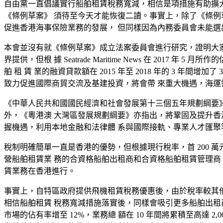
自由黨一直倡議實行船舶租賃稅務寬減，相信是項措施有助擴大 
《條例草案》 須待至今天才能恢復二讀。事實上，除了《條例草案
促進香港海事保險業務的發展， 但同樣因為內務委員會未能選
本會並沒有就《條例草案》成立法案委員會進行研究，證明大家
界提供，但根 據 Seatrade Maritime News 在 201
舶 租 賃 業的融資貸款額在 2015 年至 2018 年的 3
致力促進國際商貿交流及基建投資，將會帶 來重大機遇，海運
《中華人民共和國國民經濟和社會發展第十三個五年規劃綱要》
外，《粵港澳 大灣區發展規劃綱要》亦指出，將鞏固及提升香
握機遇，利用本地金融和法律體 系與國際接軌、專業人才匯聚
稅制明確簡單一直是香港的優勢，但根據現行稅率，首 200 萬元
營船舶租賃業 務的合資格船舶出租商和合資格船舶租賃管理商，
賃業務在香港進行。
事實上，自特區政府提供飛機租賃稅務優惠後，由於稅率較其他
相信船舶租賃 稅務寬減措施落實後，同樣會吸引更多船舶出租
市場的佔有率增至 12%，業務總 額在 10 年間將累積至高達 2