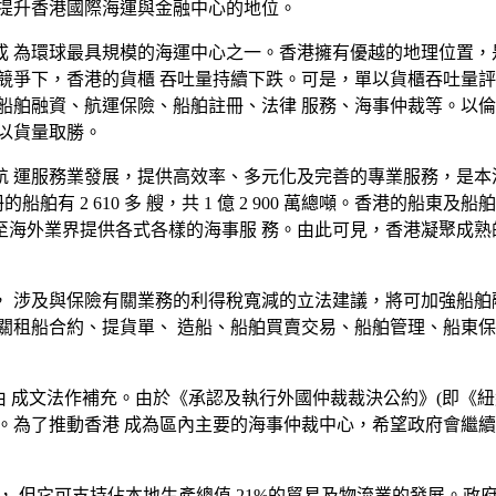
，提升香港國際海運與金融中心的地位。
港成 為環球最具規模的海運中心之一。香港擁有優越的地理位置
競爭下，香港的貨櫃 吞吐量持續下跌。可是，單以貨櫃吞吐量評
船舶融資、航運保險、船舶註冊、法律 服務、海事仲裁等。以倫
以貨量取勝。
 運服務業發展，提供高效率、多元化及完善的專業服務，是本
的船舶有 2 610 多 艘，共 1 億 2 900 萬總噸。香港的船
以至海外業界提供各式各樣的海事服 務。由此可見，香港凝聚成
 涉及與保險有關業務的利得稅寬減的立法建議，將可加強船舶
關租船合約、提貨單、 造船、船舶買賣交易、船舶管理、船東保
 成文法作補充。由於《承認及執行外國仲裁裁決公約》(即《紐約公
。為了推動香港 成為區內主要的海事仲裁中心，希望政府會繼續
， 但它可支持佔本地生產總值 21%的貿易及物流業的發展。政府