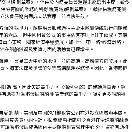
會提交《條 例草案》，但由於內務委員會遲遲未能選出主席，致令
(與保險有關的業務的利得 稅寬減)條例草案》，藉提供稅務寬減
屆立法會任期內完成立法程序，並盡快生效。
方面的 競爭力。船舶融資服務過往主要由歐洲傳統銀行向船務
下降至 2016 年的六成，但中國租賃公 司的市場佔有率則上升了兩成，其船
全球經濟重心東移，國家經濟平穩發展，加 上"一帶一路"經濟戰略，
亞洲在船舶融資及租賃方面的活動會迅速增長。
航運、 貿易三大中心的地位，並向高端、高增值方向發展。此
融資、海事法律及爭議解決等高端航運服務業。因此，香港應把
爭對手相對為 高，因此欠缺競爭力。《條例草案》的建議落實後，經
舉將有助提升香港發展船舶 租賃業務的競爭力，吸引更多船舶租
自愛爾 蘭、美國及中國的飛機租賃公司在港設立區域辦事處。
舶租賃專責小組估計，稅 務優惠措施可令香港在全球船舶融資
間接職位。除可讓香港發展成為區內主要船舶租賃管理中心 外，這亦有助推