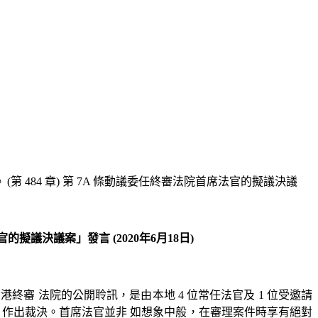
484 章) 第 7A 條動議委任終審法院首席法官的擬議決議
擬議決議案」發言 (2020年6月18日)
審 法院的公開聆訊，是由本地 4 位常任法官及 1 位受邀請
，作出裁決。首席法官並非 如想象中般，在審理案件時享有絕對