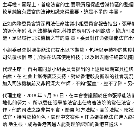
主導權。實際上，首席法官的主 要職責是保證香港特區的整
較單純擁有豐富的法律知識來得重要，這是不爭的 事實。
正如內務委員會資深司法任命建議小組委員會報告指出，張舉能
的退休年齡 和司法機構資訊科技的應用等不同範疇，協助司
能，足以履行司法機構之首的職 責。委員對任命張舉能法官出
小組委員會對張舉能法官提出以下期望，包括以更積極的態度
司法覆核個 案；加快在法庭使用科技；以及過去兩任終審法院
代理主席， 自由黨同意小組委員會提出的上述種種期望具迫切
白說，在 社會上獲得廣泛支持，對於香港較為撕裂的社會現況
加入司法機構前又非資深大 律師，不夠"藍血"，壓不了陣。另
代理主席，2018 年 5 月 30 日，在本會審議關於任命
地化的努力。 所以委任張舉能法官出任終審法院的常任法官
作。他的司法之路非常平實，始自 地方法院、高等法院、原訟
法官，接替鄧楨角色，處理中文案件。任命張舉能法官進入終
落 地生根，成為香港普通人能夠理解認知的香港普通法。