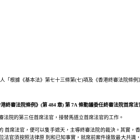
「根據《基本法》第七十三條第(七)項及《香港終審法院條例》(第 
法院條例》(第 484 章) 第 7A 條動議委任終審法院首席法官的
終審法院的第三任首席法官，接替馬道立首席法官的工作。
首席法官，便可以隻手遮天，主導終審法院的裁決。其實，香港終
位法官須按照法律原 則和已知事實，就席前案件達致最大共識