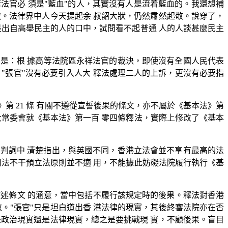
法官必 須是"藍血"的人，其實沒有人是流着藍血的。我還想補
傲。法律界中人今天提起余 叔韶大狀，仍然肅然起敬。說穿了，
是出自高舉民主的人的口中，試問看不起普通 人的人談甚麼民主
大意是：根 據高等法院區永祥法官的裁決，即使沒有全國人民代表
。"張官"沒有必要引入人大 釋法處理二人的上訴，更沒有必要指
第 21 條 有關不遵從宣誓後果的條文，亦不屬於《基本法》第
大常委會就《基本法》第一百 零四條釋法，實際上修改了《基本
在判詞中 清楚指出，與英國不同，香港立法會並不享有最高的法
司法不干預立法原則並不適 用，不能據此妨礙法院履行執行《基
述條文 的涵意，當中包括不履行該規定時的後果。釋法對香港
。"張官"只是坦白道出香 港法律的現實，其後終審法院亦在否
是政治現實還是法律現實，總之是要挑戰現 實，不顧後果。盲目