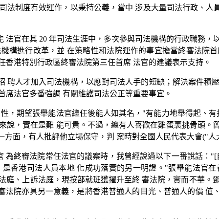
個司法制度有效運作，以秉持公義，當中 涉及大量司法行政、人
 法官在其 20 年司法生涯中，多次參與司法機構的行政職務，
法機構進行改革，並 在策略性和法院運作的事宜擔當終審法院首
任香港特別行政區終審法院第三任首席 法官的建議表示支持。
招 聘人才加入司法機構，以應對司法人手的短缺；解決案件積壓
首席法官多番強調 有關維護司法公正等重要事宜。
 性，期望張舉能法官繼任後能人如其名，"有能力地舉得起、有
來說，實在是難 能可貴。不過，總有人喜歡在雞蛋裏挑骨頭。簡
一方面，有人批評他立場保守，判 案時對全國人民代表大會("人
張舉能法官 為終審法院常任法官的議案時，我曾經說過以下一番說話：
，是香港司法人員本地 化成功落實的另一明證。"張舉能法官在
法庭、上訴法庭，現按部就班獲擢升至終 審法院，實而不華。
審法院亦具另一意義，是將香港普通人的目光、普通人的價 值