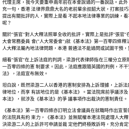
代理主席，我今天要重申兩年前在本會說過的一番說話。此外，
充一句，香港 法律界鼎鼎大名的老前輩余叔韶大狀，打案技巧
提出有關批評的人，實際上是看 不起本地法律專業的訓練，看
呢？
關於"張官"對人大釋法照單全收的批評，實際上是批評"張官"
大會常務委員 會("人大常委會")就《基本法》第一百零四條
人大釋法屬內地法律問題，本港 普通法不能過問或試圖干預，質
細看"張官"在上訴法庭的判詞，梁游代表律師指在三權分立原則
一百零四條的憲 制要求。因此，法庭應跟隨英國的判例，不干
法》，法庭宣布無效。
坦白說，既然梁游二人以香港的憲制安排為上訴理據，上訴法庭
律地位，而享 有該地位的是《基本法》。當法院席前爭議涉及
本法》，就涉及《基本法》的爭 議事項作出裁決的憲制責任。
《基本法》第一百零四條亦訂明立法會議員在就職時作出宣誓
的法院具有約 束力，《基本法》並無賦權本港法院處理人大釋
決梁游二人的上訴許可申請並裁 定他們終極敗訴時，充分肯定