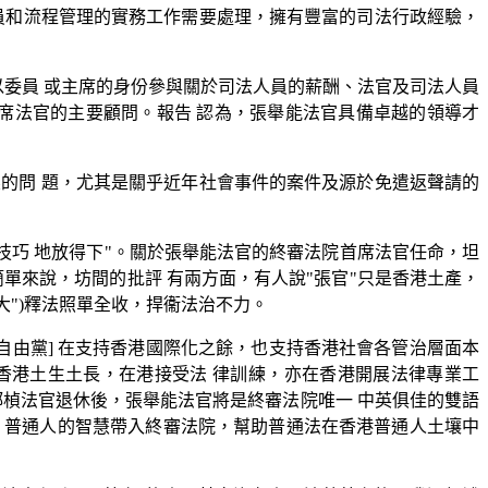
員和流程管理的實務工作需要處理，擁有豐富的司法行政經驗，
以委員 或主席的身份參與關於司法人員的薪酬、法官及司法人員
席法官的主要顧問。報告 認為，張舉能法官具備卓越的領導才
的問 題，尤其是關乎近年社會事件的案件及源於免遣返聲請的
技巧 地放得下"。關於張舉能法官的終審法院首席法官任命，坦
單來說，坊間的批評 有兩方面，有人說"張官"只是香港土產，
大")釋法照單全收，捍衞法治不力。
"[自由黨] 在支持香港國際化之餘，也支持香港社會各管治層面本
香港土生土長，在港接受法 律訓練，亦在香港開展法律專業工
鄧楨法官退休後，張舉能法官將是終審法院唯一 中英俱佳的雙語
、普通人的智慧帶入終審法院，幫助普通法在香港普通人土壤中