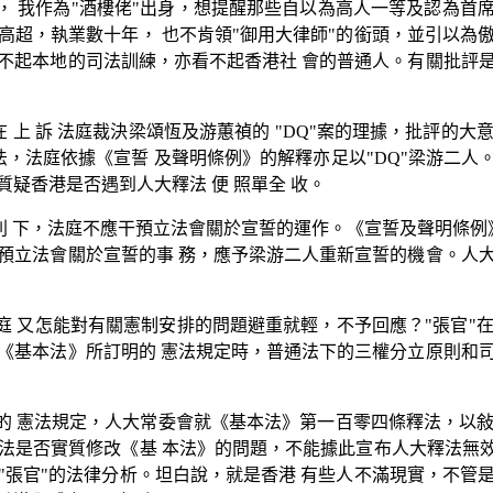
 我作為"酒樓佬"出身，想提醒那些自以為高人一等及認為首席
高超，執業數十年， 也不肯領"御用大律師"的銜頭，並引以為
不起本地的司法訓練，亦看不起香港社 會的普通人。有關批評
在 上 訴 法庭裁決梁頌恆及游蕙禎的 "DQ"案的理據，批評的
釋法，法庭依據《宣誓 及聲明條例》的解釋亦足以"DQ"梁游二人
疑香港是否遇到人大釋法 便 照單全 收。
 下，法庭不應干預立法會關於宣誓的運作。《宣誓及聲明條例》
預立法會關於宣誓的事 務，應予梁游二人重新宣誓的機會。人
 又怎能對有關憲制安排的問題避重就輕，不予回應？"張官"
《基本法》所訂明的 憲法規定時，普通法下的三權分立原則和
的 憲法規定，人大常委會就《基本法》第一百零四條釋法，以敍
法是否實質修改《基 本法》的問題，不能據此宣布人大釋法無效
"張官"的法律分析。坦白說，就是香港 有些人不滿現實，不管