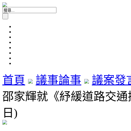
首頁
議事論事
議案發
邵家輝就《紓緩道路交通擠塞
日)