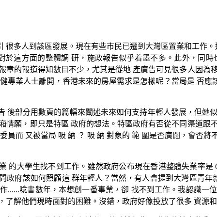
 很多人到該區發展。現在有些市民已遷到大灣區置業和工作。這
但對於這方面的整體調 研，施政報告似乎着墨不多。此外，同時也
報章的報道得知數目不少，尤其是從地 產廣告可見很多人因為
部分壯健專業人士離開，香港未來的房屋需求是怎樣呢？當局是 否
告 後部分用數頁的篇幅來闡述未來如何支持年輕人發展，但她似
廂情願，即只是特區 政府的想法。特區政府有否從不同渠道跟
員而 又被當局 吸 納 ？ 吸 納 對象的 範 圍是否廣闊，會
的大學生找不到工作。雖然政府公布現在香港整體失業率是 6.
試問政府該如何照顧這 群年輕人？當然，有人會提到大灣區青年就
.....唸書數年，本想創一番事業，卻 找不到工作。我認識一位
，了解他們現時面對的困難。沒錯，政府好像投放了很多 資源