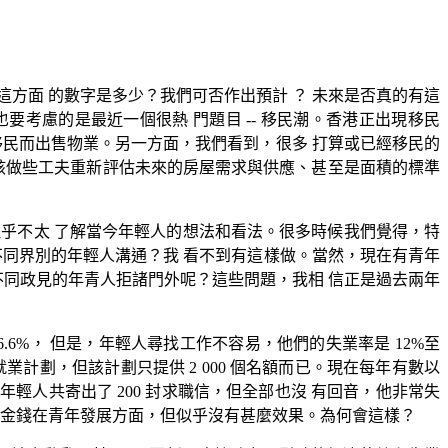
方面 的數字是多少？我們可否作出預計 ？ 未來是否真的有這
要考慮的是最近一個很熱 門題目 -- 移民潮。香港正出現移民
移民而出售物業。另一方面，我們看到，很多 打算或已經移民的
應該做些工夫重新評估未來的房屋需求與供應、甚至是面積的標準
乎不太 了解當今年輕人的想法和看法。很多時候我們覺得，特
不同界別的年輕人溝通？我 看不到有這樣做。當然，現在有青年
否將不同政見的年青人拒諸門外呢？這些問題，我相 信正是過去兩年
6%， 但是，年輕人尋找工作不容易，他們的失業率是 12%至
業計劃，但該計劃只提供 2 000 個名額而已。現在每年有數以
年輕人共寄出了 200 封求職信，但全部也沒 有回音，他非常失
和金錢在青年發展方面，但似乎沒有甚麼效果。為何會這樣？