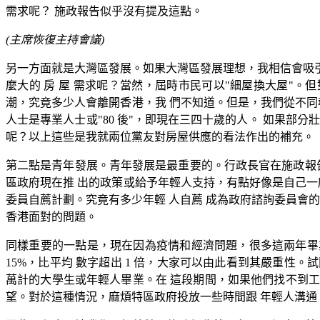
需求呢？ 施政報告似乎沒有提及這點。
(主席恢復主持會議)
另一方面就是大灣區發展。如果大灣區發展理想，我相信會吸引
麼大的 房 屋 需求呢？當然，屆時市民可以"細屋換大屋"。
潮，究竟多少人會離開香港，我 們不知道。但是，我們從不同
人士是專業人士或"80 後"，即現在三四十歲的人。 如果
呢？以上這些是我就兩位黨友對房屋供應的看法作出的補充。
第二點是青年發展。青年發展是最重要的。行政長官在施政報
區政府現在推 出的政策或給予年輕人支持，有點好像是自己一
委員自薦計劃。究竟有多少年輕 人自薦 成為政府諮詢委員會的委
香港面對的問題。
同樣重要的一點是，現在因為疫情和經濟問題，很多這兩年畢業 
15%，比平均 數字超出 1 倍，大家可以由此看到其嚴重性。
萬計的大學生或年輕人畢業。在 這段期間，如果他們找不到工作.
望。對於這種情況，麻煩特區政府投放一些時間跟 年輕人溝通