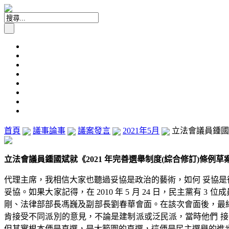
首頁
議事論事
議案發言
2021年5月
立法會議員鍾國斌
立法會議員鍾國斌就《2021 年完善選舉制度(綜合修訂)條例草案》
代理主席，我相信大家也聽過妥協是政治的藝術，如何 妥協是
妥協。如果大家記得，在 2010 年 5 月 24 日，民主黨
剛、法律部部長馮巍及副部長劉春華會面。在該次會面後，最終出現
肯接受不同派別的意見，不論是建制派或泛民派，當時他們 接受
但其實根本便是直選，是大範圍的直選，這便是民主選舉的進