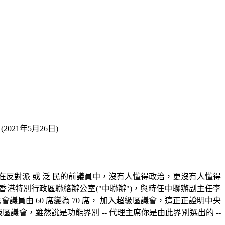
21年5月26日)
反對派 或 泛 民的前議員中，沒有人懂得政治，更沒有人懂得
府駐香港特別行政區聯絡辦公室("中聯辦")，與時任中聯辦副主任李
員由 60 席變為 70 席， 加入超級區議會，這正正證明中央
會，雖然說是功能界別 -- 代理主席你是由此界別選出的 --