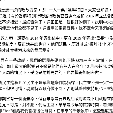
出更進一步的政改方案，即 "一人一票 "選舉特首。大家也知道
務委員會通過《關於香港特 別行政區行政長官普選問題和 2016 年
是不肯接受，最終否決了。這正正是一個很好的例子，說明中央
果便是他們全都不見了。這說明如果肯妥協，說不定今天香港的
改方案，還要在 2014 年弄出佔中，更在 2019 年弄出"
選舉制度。反正說甚麼也好，他們泛民、反對派或"攬炒派"也不
這才能令香港未來的發展穩定。
界有一些改變，我們的選民基礎可能下跌 60%左右。當然，
，加上最大的影響只不過是他們有些人在今年 12 月未必可
全大局的情況下，妥協是絕對需要的，也要懂得如何去做。
響民主進程呢？民主不是單靠選舉作為指標，民主並不是一定"一
本。但很可惜，現屆特區政府做不到，否則其整體支持度也不會
都期望有一個新景象，但新景象是要靠現屆政府還是下屆政府來
意見。可是，對不起，代理主席，單單是今早的質詢時間，看到
"hea"着給我們答覆後便離開，在未來的新景象中，這些態度