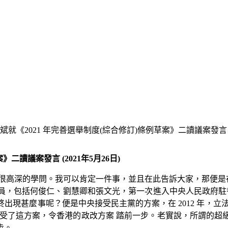
就《2021 年完善選舉制度(綜合修訂)條例草案》二讀議案發言 (20
二讀議案發言 (2021年5月26日)
很高深的學問。我可以肯定一件事，並且在此告訴大家，那便是在
有 3 位成員，包括何俊仁、劉慧卿和張文光，第一次進入中央人民政
甚麼事呢？便是中央接受民主黨的方案，在 2012 年，立法會議
了這方案，令香港的政改方案 踏前一步。老實說，所謂的超級區議
步。