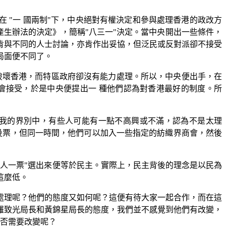
，在 "一 國兩制"下，中央絕對有權決定和參與處理香港的政改方
立法會產生辦法的決定》，簡稱"八三一"決定。當中央開出一些條件，
肯與不同的人士討論，亦肯作出妥協，但泛民或反對派卻不接受
局面便不同了。
黑暴"，破壞香港，而特區政府卻沒有能力處理。所以，中央便出手，在
會接受，於是中央便提出一 種他們認為對香港最好的制度。所
在我的界別中，有些人可能有一點不高興或不滿，認為不是太理
以投票，但同一時間，他們可以加入一些指定的紡織界商會，然後
人一票"選出來便等於民主。實際上，民主背後的理念是以民為
這麼低。
處理呢？他們的態度又如何呢？這便有待大家一起合作，而在這
羅致光局長和黃錦星局長的態度，我們並不感覺到他們有改變，
是否需要改變呢？