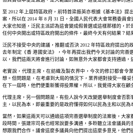
至 2012 年上屆特區政府，前特首梁振英亦根據《基本法》提
案，所以在 2014 年 8 月 31 日，全國人民代表大會常
大家也知道，泛民主派認為這會變成假普選或這樣那樣的，於
任何中央開出或特區政府開出的條件，最終今天有何結果？結
泛民不接受中央的建議，推翻或否決 2012 年特區政府提出的政
去年制定《香 港國安法》，今年再提出我們今天討論的完善
以，我們這兩天將會進行討論，如無意外大家都會支持通過，
老實說，代理主席，在紡織及製衣界中，今次的修訂都會令業
想。但問題是，在考慮到大局的情況下，業界絕對接受一種妥協
在下一屆時，他們便重新獲得投票權。所以，我覺得大家在顧
代理主席，另一個問題是，有些人說今天改變選舉制度會否影
主，以民為本，即最重要的是政府懂得如何以民為主和以民為
當然，如果這兩天可以通過這項完善選舉制度的法案後，大家
段時間，張建宗司長也經常說要多溝通，多聆聽立法會議員的
想跟我們合作。議會這麼多議員向他們提出這麼多意見，他們卻 