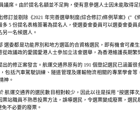
 席立法會議員議席。由於提名名額並不足夠，使有意參選人士因未能取
訂並剔除《2021 年完善選舉制度(綜合修訂)條例草案》("《
多 5 份提名表格簽署為提名人，使選委會委員可以選委會委員身
名另一名候選人。
選委都是功能界別和地方選區的合資格選民，即有機會可產生最多 
意從政議政的愛國愛港人士參加立法會選舉，為香港維護長期繁
出的修正案發言。航運交通界原有的 191 個登記選民已涵蓋
，包括汽車駕駛訓練、隧道管理及運輸物流相關的專業學會等，而
精神。
 航運交通界的選民數目相對較少，因此以往是採用 "按選擇
因票站職員不熟悉投票方法，誤導選民，令選票變成廢票，選民
避免不必要的廢票。