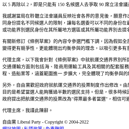
以 5 再除以 2，即是只能有 150 名候選人去爭取 90
我感謝當局在聆聽立法會議員反映社會各界的意見後，願意作出修
同身份提名不同候選人的限制，讓每名選委可以不同的身份在最
或功能界別選民身份在其所屬地方選區或其所屬功能界別去提
有關新修訂《條例草案》的內容令參選門檻下調，因為假如全部 
變得更有競爭性，更能體現出均衡參與的理念，以吸引更多有
代理主席，以下我會針對《條例草案》中就航運交通界界別所提
交通運輸方面則包括海、陸商用運輸工具及其相關的配套服務
程、造船業等，涵蓋範圍進一 步擴大，完全體現了均衡參與的
另外，自由黨歡迎政府就航運交通界的投票制度作出修改。由於
目的是希望當選人能夠獲過半數的選民支持。但是，很多時候
政府提出把航運交通界的投票改為"得票最多者當選"，相信可
代理主席，我謹此陳辭。
自由黨 Liberal Party - Copyright © 2004-2022
網站地圖
|
私隱政策
|
免責聲明