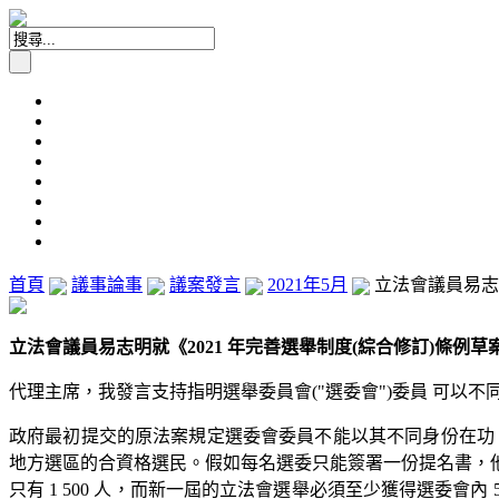
首頁
議事論事
議案發言
2021年5月
立法會議員易志明
立法會議員易志明就《2021 年完善選舉制度(綜合修訂)條例草案》全
代理主席，我發言支持指明選舉委員會("選委會")委員 可以
政府最初提交的原法案規定選委會委員不能以其不同身份在功
地方選區的合資格選民。假如每名選委只能簽署一份提名書，
只有 1 500 人，而新一屆的立法會選舉必須至少獲得選委會內 