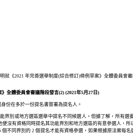
就《2021 年完善選舉制度(綜合修訂)條例草案》全體委員會審議階段發
體委員會審議階段發言(2) (2021年5月27日)
不同身份在多於一份提名書簽署為提名人。
 能界別或地方選區選舉中提名不同候選人，但據了解，所有選
他便沒有資格同時提名其功能界別和地方選區的有意參選人，所
5 個不同界別的 2 個提名才能有資格參選，如果根據原法案每名選