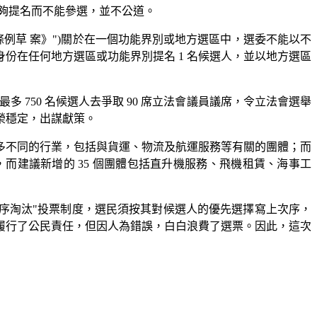
得足夠提名而不能參選，並不公道。
條例草 案》")關於在一個功能界別或地方選區中，選委不能以不
份在任何地方選區或功能界別提名 1 名候選人，並以地方選區
750 名候選人去爭取 90 席立法會議員議席，令立法會選舉
榮穩定，出謀獻策。
很多不同的行業，包括與貨運、物流及航運服務等有關的團體；而
建議新增的 35 個團體包括直升機服務、飛機租賃、海事工
次序淘汰"投票制度，選民須按其對候選人的優先選擇寫上次序，
履行了公民責任，但因人為錯誤，白白浪費了選票。因此，這次