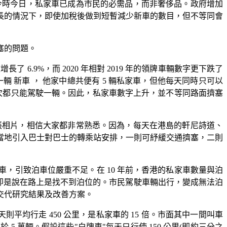
今時今日，私家車已成為市民的必需品，而非奢侈品。政府增加
長的情況下，即使加稅後做到短暫減少新車的數目，但不等同會
塞的問題。
了 6.9%，而 2020 年相對 2019 年的領牌車輛數字更下跌了
輛 新車 ， 他家中總共便有 5 輛私家車，但他每天同時只可以
每次都只能駕駛一輛。因此，私家車數字上升，並不等同路面擠塞
張相片，相信大家都非常熟悉。因為，每天在港島的軒尼詩道、
當地引入巴士對巴士的轉乘站安排，一則可紓緩交通擠塞，二則
，引致泊車位嚴重不足。在 10 年前，香港的私家車數量與泊
1：1，即是說在路上是找不到泊位的。市民駕駛車輛出行，變成無法泊
交代研究結果及改善方案。
平均行走 450 公里，是私家車的 15 倍。市面其中一間叫車
 萬輛。假設這些"白牌車"每天只行使 150 公里(即約三分之