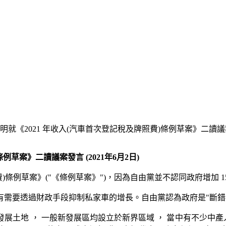
就《2021 年收入(汽車首次登記稅及牌照費)條例草案》二讀議案發言
草案》二讀議案發言 (2021年6月2日)
照費)條例草案》("《條例草案》")，因為自由黨並不認同政府增
需要透過財政手段抑制私家車的增長。自由黨認為政府是"斷錯
地 ， 一般新發展區均設立於新界區域 ， 當中有不少中產人士遷