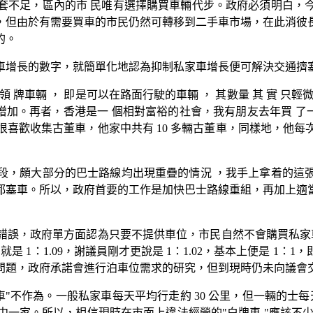
套不足，區內的市 民唯有選擇購買車輛代步。政府必須明白，
，但由於有需要買車的市民仍然可轉移到二手車市場，在此消彼
的。
車增長的數字，就簡單化地認為抑制私家車增長便可解決交通擠
 牌車輛 ， 即是可以在路面行駛的車輛 ， 其數量 其 實 只輕微增長
增加。再者，香港是一 個相對富裕的社會，我有朋友去年買 了一
喜歡收集古董車，他家中共有 10 多輛古董車，同樣地，他
段，頗大部分的巴士路線均出現重疊的情況 ，我手上拿着的這
都塞車。所以，政府首要的工作是加快巴士路線重組，再加上適
誤，政府單方面認為只要不提供車位，市民自然不會購買私家車
就是 1：1.09，謝議員剛才更說是 1：1.02，基本上便是 
問題，政府承諾會進行泊車位需求的研究，但到現時仍未向議會
不作為。一般私家車每天平均行走約 30 公里，但一輛的士每天則
一家。所以，相信現時在市面上違法經營的"白牌車 "應該不少於 5