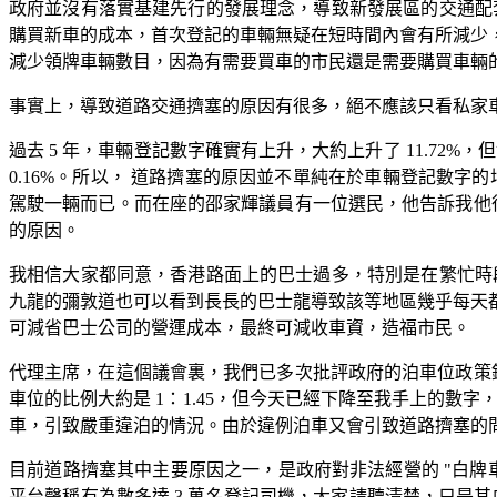
政府並沒有落實基建先行的發展理念，導致新發展區的交通配
購買新車的成本，首次登記的車輛無疑在短時間內會有所減少
減少領牌車輛數目，因為有需要買車的市民還是需要購買車輛
事實上，導致道路交通擠塞的原因有很多，絕不應該只看私家
過去 5 年，車輛登記數字確實有上升，大約上升了 11.72%，但領
0.16%。所以， 道路擠塞的原因並不單純在於車輛登記數字的
駕駛一輛而已。而在座的邵家輝議員有一位選民，他告訴我他很
的原因。
我相信大家都同意，香港路面上的巴士過多，特別是在繁忙時
九龍的彌敦道也可以看到長長的巴士龍導致該等地區幾乎每天
可減省巴士公司的營運成本，最終可減收車資，造福市民。
代理主席，在這個議會裏，我們已多次批評政府的泊車位政策錯
車位的比例大約是 1：1.45，但今天已經下降至我手上的數字，
車，引致嚴重違泊的情況。由於違例泊車又會引致道路擠塞的
目前道路擠塞其中主要原因之一，是政府對非法經營的 "白牌車"
平台聲稱有為數多達 3 萬名登記司機，大家請聽清楚，只是其中