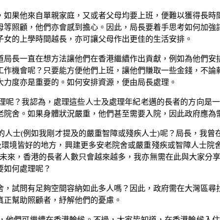
，如果他來自單親家庭，又或者父母均要上班，便難以獲得長時
母等照顧，他們亦會感到擔心。因此，局長要着手思考如何加強
子女的上學時間越長，亦可讓父母作出更佳的生活安排。
道局長一直在想方法讓他們在香港繼續作出貢獻，例如為他們安
工作機會呢？只要能方便他們上班，讓他們賺取一些金錢，不論
大力度亦是重要的。如何安排資源，便由局長處理。
理呢？我認為，處理這些人士及處理年紀老邁的長者的方向是一
老院舍。如果身體狀況嚴重，他們甚至需要入院，因此政府應為
的人士(例如我剛才提及的嚴重智障或殘疾人士)呢？局長，我曾
氣及環境皆好的地方，興建更多安老院舍或嚴重殘疾或智障人士
。未來，香港的長者人數只會越來越多，我亦無需在此與大家分享
要如何處理呢？
舍，試問有足夠空間容納如此多人嗎？因此，政府需在大灣區尋
真正幫助照顧者，紓解他們的憂慮。
，他們可繼續在香港輪候。不過，大家皆知道，在香港輪候入住