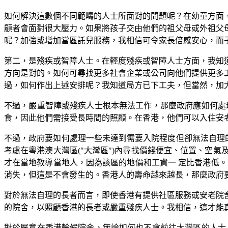
如何解決這數個不同範疇的人士所面對的問題呢？在幼童方面
顧者會面對很大壓力。如果將孩子交由他們的祖父母或外祖父
呢？加強或增加當區託兒服務，我相信可令家長倍感安心，而
第二，是殘疾或智障人士。在輕度殘疾或智障人士方面，我知
方向是對的。如何可尋找更多社會企業或公司向他們提供更多
過，如何作出上述安排呢？我知道局方已下工夫，但當然，加
不過，嚴重智障或殘疾人士根本無法工作，那麼政府應如何處
食，因此他們需接受長時間的照顧。在香港，他們可以入住安
不過，政府要如何處理一些未達到需要入院程度但卻無法自理
考慮在粵港澳大灣區("大灣區")內尋找價錢便宜、位置、空
才在當地教導當地人，因為該區的地價和工資一 定比香港低
消失，但這是不會發生的。香港人的壽命越來越長，那麼政府
對於無法自理的長者而言，即使香港有提供社區服務或安老院
的院舍，以照顧香港的長者或嚴重殘疾人士。我相信，這才能
對於屬意在香港輪候院舍，無論如何也不會前往大灣區的人士