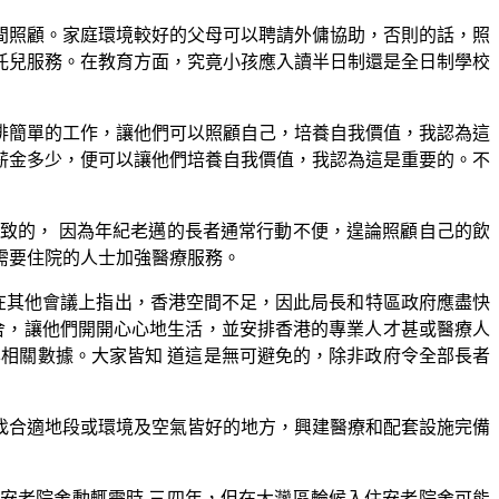
間照顧。家庭環境較好的父母可以聘請外傭協助，否則的話，照
託兒服務。在教育方面，究竟小孩應入讀半日制還是全日制學校
排簡單的工作，讓他們可以照顧自己，培養自我價值，我認為這
薪金多少，便可以讓他們培養自我價值，我認為這是重要的。不
致的， 因為年紀老邁的長者通常行動不便，遑論照顧自己的飲
需要住院的人士加強醫療服務。
在其他會議上指出，香港空間不足，因此局長和特區政府應盡快
院舍，讓他們開開心心地生活，並安排香港的專業人才甚或醫療人
相關數據。大家皆知 道這是無可避免的，除非政府令全部長者
找合適地段或環境及空氣皆好的地方，興建醫療和配套設施完備
安老院舍動輒需時 三四年，但在大灣區輪候入住安老院舍可能