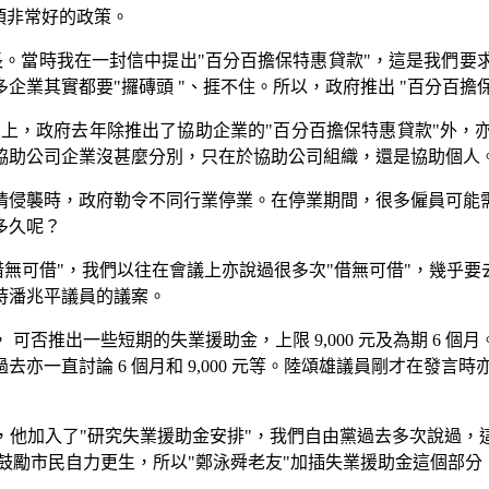
項非常好的政策。
司司長。當時我在一封信中提出"百分百擔保特惠貸款"，這是我們
業其實都要"攞磚頭 "、捱不住。所以，政府推出 "百分百擔
 上，政府去年除推出了協助企業的"百分百擔保特惠貸款"外，
與協助公司企業沒甚麼分別，只在於協助公司組織，還是協助個人
情侵襲時，政府勒令不同行業停業。在停業期間，很多僱員可能
多久呢？
借無可借"，我們以往在會議上亦說過很多次"借無可借"，幾乎要
持潘兆平議員的議案。
可否推出一些短期的失業援助金，上限 9,000 元及為期 6 
亦一直討論 6 個月和 9,000 元等。陸頌雄議員剛才在發言
，他加入了"研究失業援助金安排"，我們自由黨過去多次說過，
鼓勵市民自力更生，所以"鄭泳舜老友"加插失業援助金這個部分