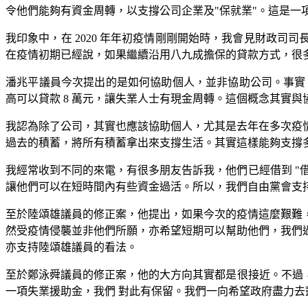
令他們能夠有資金周轉，以支撐公司企業及"保就業"。這是一
我印象中，在 2020 年年初疫情剛剛開始時，我會見財政
在疫情初期已經說，如果繼續沿用八九成擔保的貸款方式，很多企
潘兆平議員今次提出的是如何協助個人，並非協助公司。事實
高可以貸款 8 萬元，讓失業人士有現金周轉。這個概念其實
我認為除了公司，其實也應該協助個人，尤其是去年在多次疫
過去的積蓄，將所有積蓄拿出來支撐生活。其實這樣能夠支撐
我經常收到不同的來電，有很多朋友告訴我，他們已經借到 "
讓他們可以在短時間內有些資金過活。所以，我們自由黨會支
至於陸頌雄議員的修正案，他提出，如果今次的疫情這麼艱難， 
然受疫情侵襲並非他們所願，亦希望短期可以幫助他們，我們過去
亦支持陸頌雄議員的看法。
至於鄭泳舜議員的修正案，他的大方向其實都是很接近。不過
一項失業援助金，我們 對此有保留。我們一向希望政府盡力去