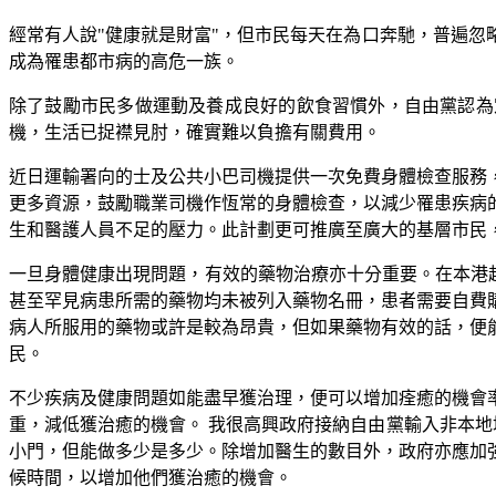
經常有人說"健康就是財富"，但市民每天在為口奔馳，普遍
成為罹患都市病的高危一族。
除了鼓勵市民多做運動及養成良好的飲食習慣外，自由黨認為
機，生活已捉襟見肘，確實難以負擔有關費用。
近日運輸署向的士及公共小巴司機提供一次免費身體檢查服務
更多資源，鼓勵職業司機作恆常的身體檢查，以減少罹患疾病
生和醫護人員不足的壓力。此計劃更可推廣至廣大的基層市民
一旦身體健康出現問題，有效的藥物治療亦十分重要。在本港超過1
甚至罕見病患所需的藥物均未被列入藥物名冊，患者需要自費
病人所服用的藥物或許是較為昂貴，但如果藥物有效的話，便
民。
不少疾病及健康問題如能盡早獲治理，便可以增加痊癒的機會
重，減低獲治癒的機會。 我很高興政府接納自由黨輸入非本地培訓
小門，但能做多少是多少。除增加醫生的數目外，政府亦應加
候時間，以增加他們獲治癒的機會。