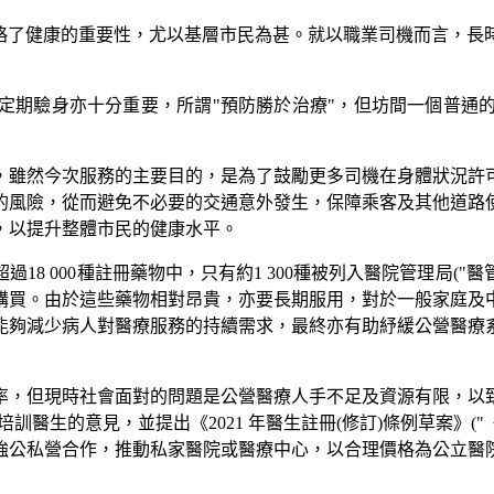
忽略了健康的重要性，尤以基層市民為甚。就以職業司機而言，長
定期驗身亦十分重要，所謂"預防勝於治療"，但坊間一個普通
，雖然今次服務的主要目的，是為了鼓勵更多司機在身體狀況許
的風險，從而避免不必要的交通意外發生，保障乘客及其他道路
，以提升整體市民的健康水平。
8 000種註冊藥物中，只有約1 300種被列入醫院管理局("
購買。由於這些藥物相對昂貴，亦要長期服用，對於一般家庭及
能夠減少病人對醫療服務的持續需求，最終亦有助紓緩公營醫療
率，但現時社會面對的問題是公營醫療人手不足及資源有限，以
醫生的意見，並提出《2021 年醫生註冊(修訂)條例草案》(
強公私營合作，推動私家醫院或醫療中心，以合理價格為公立醫