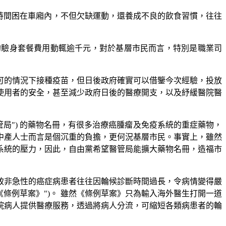
時間困在車廂內，不但欠缺運動，還養成不良的飲食習慣，往往
的驗身套餐費用動輒逾千元，對於基層市民而言，特別是職業司
可的情況下接種疫苗，但日後政府確實可以借鑒今次經驗，投放
使用者的安全，甚至減少政府日後的醫療開支，以及紓緩醫院醫
醫管局") 的藥物名冊，有很多治療癌腫瘤及免疫系統的重症藥物，
中產人士而言是個沉重的負擔，更何況基層市民。事實上，雖然
系統的壓力，因此，自由黨希望醫管局能擴大藥物名冊，造福市
致非急性的癌症病患者往往因輪候診斷時間過長，令病情變得嚴
"《條例草案》")。 雖然《條例草案》只為輸入海外醫生打開一道
院病人提供醫療服務，透過將病人分流，可縮短各類病患者的輪