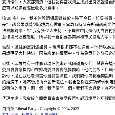
支持環保，大家都知道，但我記得當我到立法局出席聽證會而
麼可以知道實際徵收多少費用。
這 20 多年來，我不停與環保局對着幹。時至今日，垃圾徵
差"，讓公眾感覺到環境局有做事。當局有時又在所謂諮詢文件問
法會數夠票，說"我有多少人支持"，不理會市民是否明白要付
意環境局這種態度，所以我一直都要為業界和市民據理力爭，
當然，過往的反對派議員 -- 現時很多都不在這裏 -- 他
果證明是大錯特錯，因為魔鬼在細節中。作為負責任的議員必
最後，環境局有一件事到現在仍未正式向議員交代。其實在這
委員會會議提問和在財務委員會會議提問時，他們便說、口齒不清地說
訴你，過往我也看到當你擬開設職位，我們問你為何要開設時
的經濟下，她不贊成再開設新職位。我希望你在這項條例制定後
設職位的事宜，開一個，我們便問一個。我們不會退縮，亦不
代理主席，我會於全體委員會審議階段再批評環境局的所謂環
自由黨 Liberal Party - Copyright © 2004-2022
網站地圖
|
私隱政策
|
免責聲明