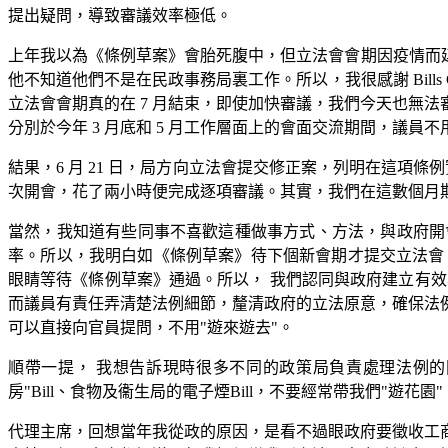
提出疑問，導致審議效率極低。
上年我以為《條例草案》會胎死腹中，但立法會會期因疫情而延
他不知道他們不是在民政事務局裏工作。所以，我很感謝 Bills
立法會會期真的在 7 月結束，即使加快審議，我們今天也無
分別於今年 3 月底和 5 月工作層面上的會面交流期間，議員不
結果，6 月 21 日，局方向立法會提交修正案，列明在這項條
次開會，花了兩小時便完成逐項審議。其實，我們在這數個月
當然，我知道有些同事不喜歡這種做事方式、方法，與政府開會
率。所以，我明白如《條例草案》待下個新會期才提交立法會
眼睛等待《條例草案》通過。所以， 我們認同與政府建立有
而議員有責任弄清楚法例細節，釐清政府的立法原意，確保法
可以直接向官員提問，不用"遊來遊去"。
順帶一提， 我想告訴現時很多不同的政策局負責處理法例
房"Bill、食物及衞生局的電子煙Bill，不要經常帶我們"遊花園"
代理主席，回想當年我從政的原因，是看不過眼政府要徵收工