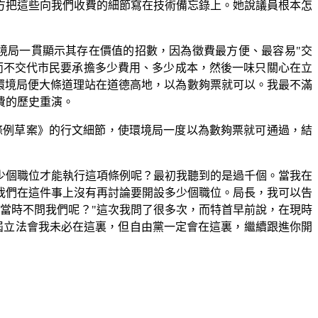
方把這些向我們收費的細節寫在技術備忘錄上。她說議員根本怎
環境局一貫顯示其存在價值的招數，因為徵費最方便、最容易"交
"，而不交代市民要承擔多少費用、多少成本，然後一味只關心在立
，環境局便大條道理站在道德高地，以為數夠票就可以。我最不滿
費的歷史重演。
略《條例草案》的行文細節，使環境局一度以為數夠票就可通過，結
少個職位才能執行這項條例呢？最初我聽到的是過千個。當我在
個，這次我們在這件事上沒有再討論要開設多少個職位。局長，我可以告
當時不問我們呢？"這次我問了很多次，而特首早前說，在現時
下屆立法會我未必在這裏，但自由黨一定會在這裏，繼續跟進你開