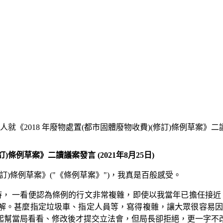
就《2018 年廢物處置(都市固體廢物收費)(修訂)條例草案》二讀議案
條例草案》二讀議案發言 (2021年8月25日)
修訂)條例草案》("《條例草案》")，我真是百般感受。
時， 一看便認為條例的行文非常複雜，即使以我當年已擔任接近
解。甚麼指定垃圾車、指定人員等，寫得複雜，讓大眾很容易因
起幫當局看看、修改後才提交立法會，但局長卻拒絕，更一字不