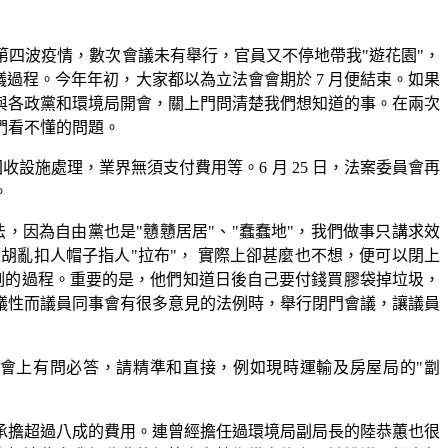
第四波疫情，數次會議未有舉行，官員又不停地帶我"遊花園"，
快審議過程。今年年初，大家都以為立法會會期於 7 月便結束。如果
定與各政黨和環境局開會，關上門問清楚我們想知道的事。在兩次
我們看不懂的問題。
收設施處理，業界無須支付費用等。6 月 25 日，法案委員會再
。
，因為自由黨也是"戇戇居居"、"蠢蠢地"，我們做事只講求效
亂扣人帽子指人"拉布"， 實際上卻甚麼也不想，便可以閉上
例的過程。重要的是，他們知道日後自己要付錢買膠袋掉垃圾，
議性而議員同事會有很多意見的法例時，舉行閉門會議，讓議員
會上有問必答，請精準和直接，例如現時運輸及房屋局的"劏
承擔超過八成的費用。連曾經擔任過環境局副局長的陸恭蕙也很