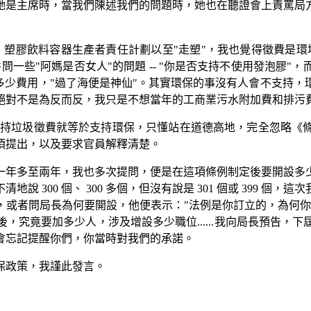
她是主席時，當我們陳述我們的問題時，她也在聽證會上責罵局
費、塑膠飲料容器生產者責任計劃以至"走塑"，我也覺得徵費是
一些"阿媽是否女人"的問題 -- "你是否支持不使用發泡膠
多少費用，"過了海便是神仙"。其實環保的事沒有人會不支持
絕對不是為反而反，我只是不想當年的工商業污水附加費和排污
們以為支持垃圾徵費就等於支持環保，只懂站在道德高地，完全忽
須提出，以及要求官員解釋清楚。
一年多至兩年，我也多次提問，便是在這項條例制定後要開設多
 300 個、 300 多個，但沒有說是 301 個或 399 
，或者問局長為何要開設，他便表示："法例是你訂立的，為何你
，究竟要加多少人，涉及增設多少職位......我向局長預告，
會忘記提醒你們，你當時對我們的承諾。
保政策，我謹此發言。