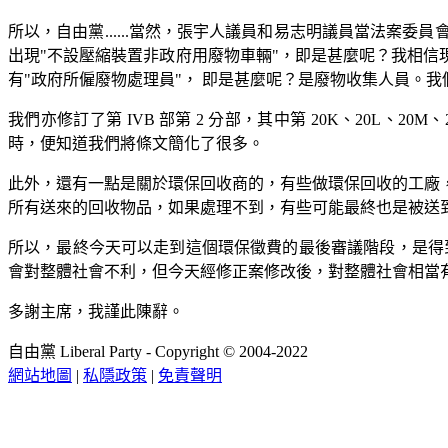
所以，自由黨......當然，張宇人議員和易志明議員當法
出現"不設壓縮裝置非政府用廢物車輛"，即是甚麼呢？我相信
有"政府所僱廢物處理員"， 即是甚麼呢？是廢物收集人員。
我們亦修訂了第 IVB 部第 2 分部，其中第 20K、20L、
時，便知道我們將條文簡化了很多。
此外，還有一點是關於環保回收商的，有些做環保回收的工廠
所有送來的回收物品，如果處理不到，有些可能最終也是被送
所以，最終今天可以走到這個環保徵費的最後審議階段，是得
會對整體社會不利，但今天經修正案修改後，對整體社會相當
多謝主席，我謹此陳辭。
自由黨 Liberal Party - Copyright © 2004-2022
網站地圖
|
私隱政策
|
免責聲明