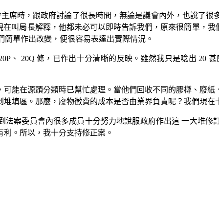
案委員會主席時，跟政府討論了很長時間，無論是議會內外，也說了
現在叫局長解釋，他都未必可以即時告訴我們，原來很簡單，我
我們簡單作出改變，便很容易表達出實際情況。
20M、20P、 20Q 條，已作出十分清晰的反映。雖然我只是唸出 
，可能在源頭分類時已幫忙處理。當他們回收不同的膠樽、廢紙
到堆填區。那麼，廢物徵費的成本是否由業界負責呢？我們現在
到法案委員會內很多成員十分努力地說服政府作出這 一大堆修
有利。所以，我十分支持修正案。