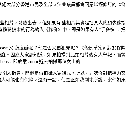
信絕大部分香港市民及全部立法會議員都會同意以經修訂的《條
些相片，發放出去 ，但如果有 些相片其實是把某人的頭像移接
這些移花接木的行為納入《條例》中，即是如果有人"手多多"，把
ase 又 怎麼辦呢？他是否又屬犯罪呢？《條例草案》對於保障
交法庭。因為大家都知道，如果拍攝到此類相片後有人舉報，而警
s，即故意 zoom 近去拍攝那位女士的。
受別人指責，問他是否拍攝人家裙底。所以，這次修訂把權力交
的人可能也有保障。還有一點，便是正如我剛才所說，案件如果