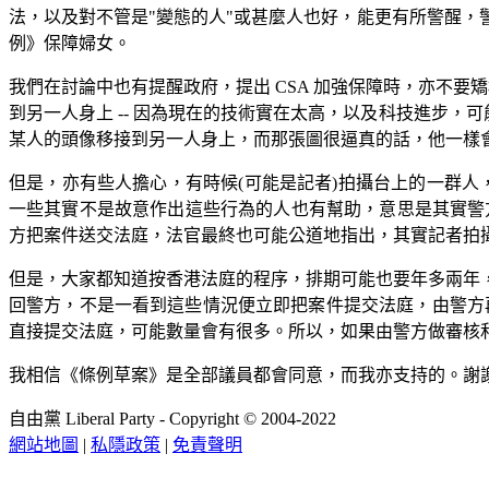
法，以及對不管是"變態的人"或甚麼人也好，能更有所警醒
例》保障婦女。
我們在討論中也有提醒政府，提出 CSA 加強保障時，亦不
到另一人身上 -- 因為現在的技術實在太高，以及科技進步，
某人的頭像移接到另一人身上，而那張圖很逼真的話，他一樣
但是，亦有些人擔心，有時候(可能是記者)拍攝台上的一群人，
一些其實不是故意作出這些行為的人也有幫助，意思是其實警方
方把案件送交法庭，法官最終也可能公道地指出，其實記者拍攝這張
但是，大家都知道按香港法庭的程序，排期可能也要年多兩年
回警方，不是一看到這些情況便立即把案件提交法庭，由警方
直接提交法庭，可能數量會有很多。所以，如果由警方做審核
我相信《條例草案》是全部議員都會同意，而我亦支持的。謝
自由黨 Liberal Party - Copyright © 2004-2022
網站地圖
|
私隱政策
|
免責聲明