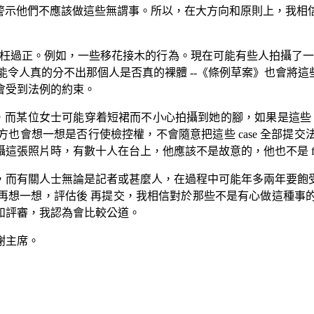
，警示他們不應該做這些無謂事。所以，在大方向和原則上，我相
要矯枉過正。例如，一些移花接木的行為。現在可能有些人拍攝了一
可能令人真的分不出那個人是否真的裸體 --《條例草案》也會將
會受到法例的約束。
而某位女士可能穿着短裙而不小心拍攝到她的腳，如果是這些 c
也會想一想是否行使檢控權，不會隨意把這些 case 全部提
照片時，有數十人在台上，他應該不是故意的，他也不是 focu
，而有關人士無論是記者或甚麼人，在過程中可能年多兩年要飽
再想一想，評估後 再提交，我相信對於那些不是有心做這種事
和評審，我認為會比較公道。
謝主席。