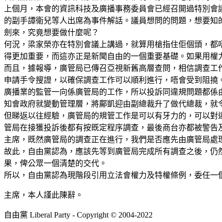
上個月，本會的資訊科技及廣播事務委員會已經召開過特別會
的副手譚衛兒等人出席為事件解話。議員想問的問題，想要知
劍來，究竟想要做什麼呢？
何況，梁家榮亦在特別會議上講過，就算用槍指住佢個頭，都
得更加重要，而這亦正是新聞自由的一個重要基礎。如果用權
而且，據報導，廣管局已傳召亞視新舊高層查問，相信調查工
申請手令搜證，以確保調查工作可以順利進行，唔會受到阻撓
廣播業的監管一向係廣管局的工作，所以投訴同違規問題都係
知會政府就變動管理層，將鄺凱迎由副總裁升了做代總裁，就
但睇返以往經驗，廣管局的規管工作是可以有牙力的，可以對違
管局在接獲投訴後都有按既定程序調查，最後商台亦都被警告
主席，既然廣管局的調查正在進行，我們是否應先由廣管局處
故此，自由黨認為，應該先等到廣管局完成所有調查之後，仍
果，俾公眾一個清楚的交代。
所以，自由黨認為現階段引用立法會權力及特權條例，委任一
主席，本人謹此陳辭。
自由黨 Liberal Party - Copyright © 2004-2022