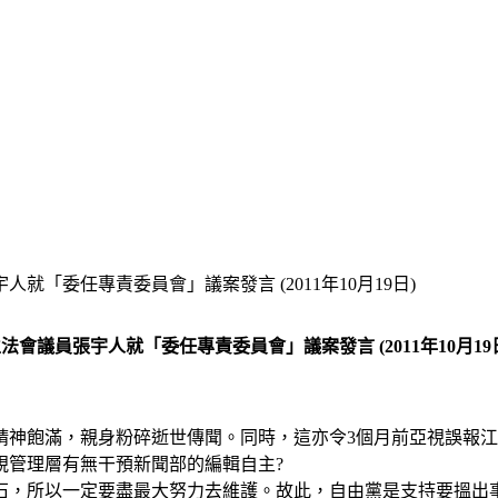
就「委任專責委員會」議案發言 (2011年10月19日)
立法會議員張宇人就「委任專責委員會」議案發言
(2011
年
10
月
19
精神飽滿，親身粉碎逝世傳聞。同時，這亦令3個月前亞視誤報
視管理層有無干預新聞部的編輯自主?
石，所以一定要盡最大努力去維護。故此，自由黨是支持要搵出