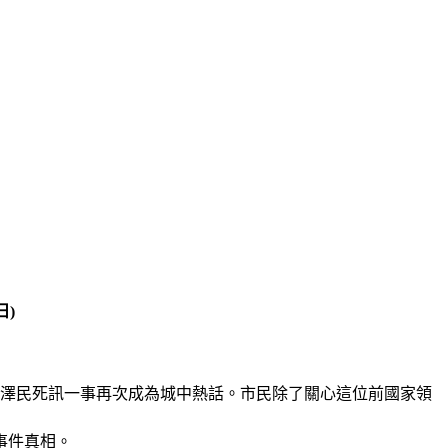
日
)
江澤民死訊一事再次成為城中熱話。市民除了關心這位前國家領
事件真相。