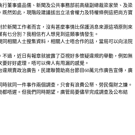
執行董事盛品儒、新聞及公共事務部前高級副總裁梁家榮、及梁
。既然如此，現階段建議拔出立法會權力及特權條例這把尚方寶
對於新聞工作者而言，沒有甚麼事情比保護消息來源這項原則來
媒有乜分別？我相信冇人想見到這類事情發生。
視同相關人士搜集資料，相關人士唔合作的話，當局可以向法院
。不過，近日有報章就披露了亞視好多懷疑違規的舉動，例如無
次要好好處理，唔可以俾人有甩漏的感覺。
台違規賣政治廣告，民建聯贊助商台節目60萬元作廣告宣傳，廣
同時就同一件事作兩個調查，只會有浪費公帑、勞民傷財之嫌。
動都唔遲。但我們同時期望，廣管局要儘早完成調查及公布結