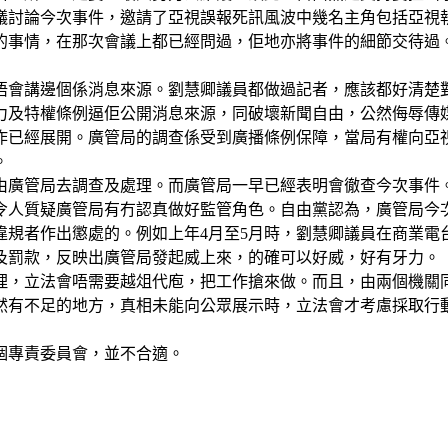
議討論今次事件，邀請了亞視誤報死訊風波中幾名主角包括亞視
的事情，在那次會議上都已經問過，佢地亦將事件的細節交待過
唔會講邊個係消息來源。劉慧卿議員都做過記者，應該都好清楚
力及特權條例逼佢公開消息來源，同破壞新聞自由，公然侮辱傳
作已經展開。廣管局的調查係受到廣播條例保障，當局有權向亞
。
由廣管局去調查及處理。而廣管局一早已經表明會徹查今次事件
令人質疑廣管局有冇認真做好監管角色。自由黨認為，廣管局今
規者作出懲處的。例如上年4月至5月時，劉慧卿議員在商業電
及罰款，反映出廣管局發起威上來，的確可以好威，好有牙力。
理，立法會唔需要越俎代庖，把工作搶來做。而且，由兩個機關
然有不足的地方，真相未能向公眾展示時，立法會才考慮採取行
個專責委員會，並不合適。