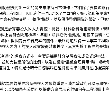
公司仍然要付出一定的開支來維持日常運作，它們除了要償還銀
的工程項目，因此它們一直以“吃了才算”的大膽心態和策略來
樣才會有資金交租、“養住”機器，以及保住整個團隊的飯碗，但
別是計算要投入的人力資源、機器、材料物料及相關利潤。現
物料上要符合既定標準、準則，除非它們“膽粗粗”地偷工減料，
程師，但因為要節省成本的關係，最終可能只得一個專業工程師
未來人才方面的投入就會變得越來越少，其實對於工程界的長遠
低者得”的評審方式外，主要是採用計分制評審法或公式評審法，
，並加大往績所佔的比例，以及在設定“最低合理費用”時，參
再度發生，特別是今時今日發展局已經將相關準則應用在招標選擇
我認為要為業界培育未來人才最為重要。我希望政府可以考慮在
考；以及如果有公司可以提供方案展示它們如何在工程項目上