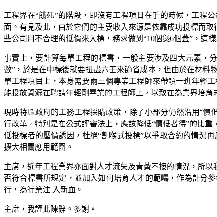
工程界在“餓死”的階段，即沒有工程項目在手的時候，工程
面。有見及此，由於它們的主要收入來源是依靠成功投標而取得
些公司用不合理的低價來入標，務求做到“10個煲6個蓋”，這
事實上，要計算每單工程的標書，一般主要涉及四大元素，分
數”，於是在中標後就要扭盡六壬來節省成本，但由於在材料
單工程項目上，本身需要兩三個專業工程師來帶領一班年輕工
能投放資源在聘請年輕剛畢業的工程師上，以致在為業界培育
現時特區政府的工務工程採購政策，除了小部分仍然沿用“價
行改革，特別是在公式評審法上，應該降低“價低者得”的比重
低投標者的壓價誘因，杜絕“割喉式投標”以爭取合約的情況
擴大相關應用範圍。
主席，近年工程業界亦面對人才流失及青黃不接的情況，所以
否符合標書所規定，並加入如何培育人才的範疇，作為計分參
行，為行業注 入新血。
主席，我謹此陳辭。多謝。