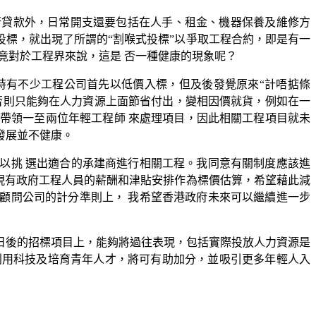
行貸款外，日常開支還要包括在人手、租金、機器保養及維修方
投標，就出現了所謂的“割喉式投標”以爭取工程合約，即是有一
究竟對於工程界來說，這是 否一種健康的現象呢？
時有不少工程公司首先以低價入標，但及後發覺原來“計唔掂條
否則只能夠在人力資源上面節省付出，變相因價就貨，例如在一
帶領一至兩位年輕工程師 來處理項目，因此相關工程項目就未
發展並不健康。
以挑 選出適合的承建商進行相關工程。我同意有關制度應該進
考現有政府工程人員的薪酬和津貼安排作為標價估算，希望藉此減
顧問公司的計分準則上， 我希望香港政府未來可以繼續進一步
日後的招標項目上，能夠將過往表現，包括實際投放人力資源是
利用科技及培育青年人才，將可有助加分，並吸引更多年輕人入