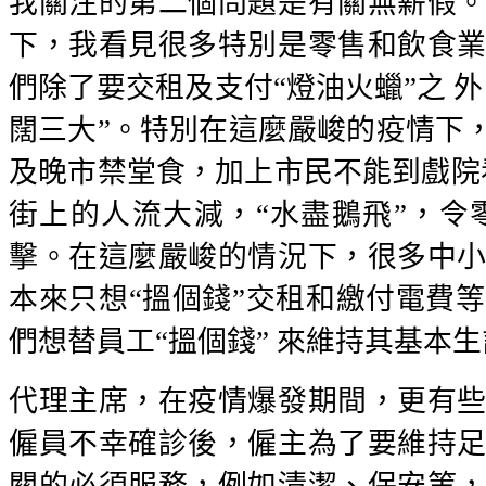
我關注的第二個問題是有關無薪假
下，我看見很多特別是零售和飲食
們除了要交租及支付“燈油火蠟”之 
闊三大”。特別在這麼嚴峻的疫情下
及晚市禁堂食，加上市民不能到戲院
街上的人流大減，“水盡鵝飛”，
擊。在這麼嚴峻的情況下，很多中
本來只想“搵個錢”交租和繳付電費
們想替員工“搵個錢” 來維持其基本
代理主席，在疫情爆發期間，更有
僱員不幸確診後，僱主為了要維持