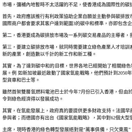
市場，彌補內地暫時不太活躍的不足，使香港成為國際性的碳
首先，政府應該推行有利政策協助企業自願並主動參與碳排放
國際商户都會要求其客户達到範圍3的碳中和標準，亦即包含
第二，香港要成為碳排放市場及一系列碳交易產品的主導者，
第三，要建立碳排放市場，就同時需要建立綠色產業人才培訓
新的產業，創造數以千計的新工作和新工種。
其實，為了達到碳中和的目標，世界各地已經開始了相關綠色
展。例 如新加坡最近啟動了國家氫能戰略，他們預計到205
型貨車和巴士等。
雖然首架雙層氫燃料電池巴士於今年7月份已引入香港，但由
令到綠色經濟得以發展成功。
其實，在氫能發展上，政府真的要提供更多財政支持。法國早前
參與者；而德國亦有出台《國家氫能戰略》，其中對62個大型
主席，現時香港的綠色轉型發展絕對是“萬事俱備，只欠東風