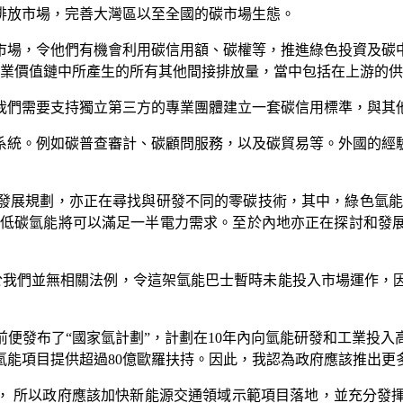
排放市場，完善大灣區以至全國的碳市場生態。
市場，令他們有機會利用碳信用額、碳權等，推進綠色投資及碳
企業價值鏈中所產生的所有其他間接排放量，當中包括在上游的
我們需要支持獨立第三方的專業團體建立一套碳信用標準，與其
系統。例如碳普查審計、碳顧問服務，以及碳貿易等。外國的經
發展規劃，亦正在尋找與研發不同的零碳技術，其中，綠色氫能
0年低碳氫能將可以滿足一半電力需求。至於內地亦正在探討和
於我們並無相關法例，令這架氫能巴士暫時未能投入市場運作，
便發布了“國家氫計劃”，計劃在10年內向氫能研發和工業投入
氫能項目提供超過80億歐羅扶持。因此，我認為政府應該推出
”， 所以政府應該加快新能源交通領域示範項目落地，並充分發