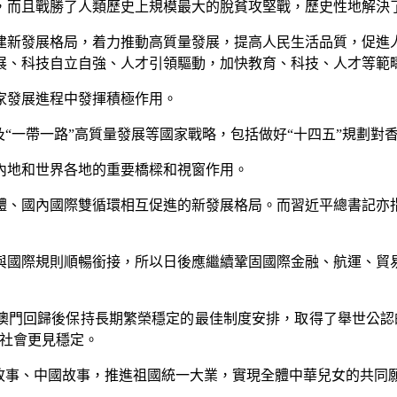
，而且戰勝了人類歷史上規模最大的脫貧攻堅戰，歷史性地解決
建新發展格局，着力推動高質量發展，提高人民生活品質，促進
展、科技自立自強、人才引領驅動，加快教育、科技、人才等範
家發展進程中發揮積極作用。
“一帶一路”高質量發展等國家戰略，包括做好“十四五”規劃對
內地和世界各地的重要橋樑和視窗作用。
體、國內國際雙循環相互促進的新發展格局。而習近平總書記亦
與國際規則順暢銜接，所以日後應繼續鞏固國際金融、航運、貿
、澳門回歸後保持長期繁榮穩定的最佳制度安排，取得了舉世公認
，社會更見穩定。
故事、中國故事，推進祖國統一大業，實現全體中華兒女的共同