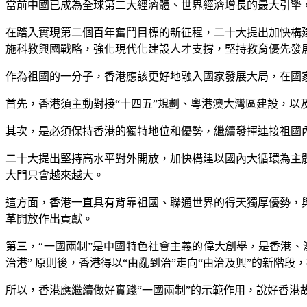
當前中國已成為全球第二大經濟體、世界經濟增長的最大引擎
在踏入實現第二個百年奮鬥目標的新征程，二十大提出加快構
施科教興國戰略，強化現代化建設人才支撐，堅持教育優先發
作為祖國的一分子，香港應該更好地融入國家發展大局，在國
首先，香港須主動對接“十四五”規劃、粵港澳大灣區建設，以及
其次，是必須保持香港的獨特地位和優勢，繼續發揮連接祖國
二十大提出堅持高水平對外開放，加快構建以國內大循環為主
大門只會越來越大。
這方面，香港一直具有背靠祖國、聯通世界的得天獨厚優勢，
革開放作出貢獻。
第三，“一國兩制”是中國特色社會主義的偉大創舉，是香港
治港” 原則後，香港得以“由亂到治”走向“由治及興”的新階段
所以，香港應繼續做好實踐“一國兩制”的示範作用，說好香港