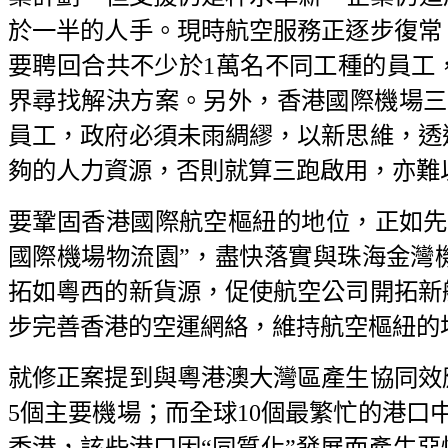
於一半的人手。現時航空服務正逐步復常
要聘回合共不少於1萬名不同工種的員工
界尋找解決方案。另外，香港國際機場三跑
員工，政府必須未雨綢繆，以新思維，透
夠的人力資源，否則就算三跑啟用，亦難
要鞏固香港國際航空樞紐的地位，正如先
國際機場物流園”，盡快落實與珠海金灣
拓如粵西的新貨源，促使航空公司開拓新
步完善香港的空運網絡，維持航空樞紐的
就修正案提到與粵港澳大灣區產生協同效
5個主要機場；而全球10個最繁忙的港口
香港，該些港口因“同質化”發展而產生