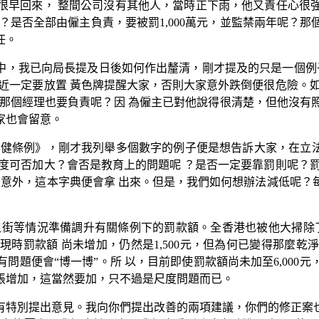
很早回來， 整間公司沒有其他人，當時正下雨，他又責任心很
？是否全部由僱主負責，要被罰1,000萬元，並監禁兩年呢？
任。
中，我已向局長提及日後如何作出釐清，剛才提及的只是一個例
近一定要放置 黃色牌提醒大家，否則大家意外跌倒便很危險。
還是那個經理也要負責呢？因 為僱主已對他說得很清楚，但他沒
家也會留意。
健條例》，剛才我列舉多個數字的例子便是想告訴大家，在立法後
力度可否加大？會否是教育上的問題呢 ？是否一定要靠罰則呢？
有意外，這本字典便會拿 出來。但是，我們如何想辦法減低呢？
阻街等情況準備調升有關條例下的罰款額。全香港也被他大掃除了，現
時罰款額 尚未增加，仍然是1,500元，但為何已變得那麼
問題便會“博一博”。所 以，目前即使罰款額尚未加至6,000
通脹增加，這當然要加，只不過是尺度問題而已。
有特別提出意見。我向你們提出改善的兩項建議，你們的修正案也