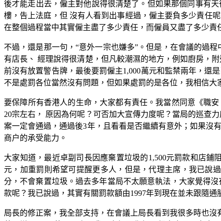
後才能走出去，僱主對他說得很清楚了。但如果那個同事有天
樓，告上法庭，但 沒有人看到出事經過，僱主要負多少責任呢
在整個過程當中其實僱主盡了多少責任，而僱員又盡了多少責
不過，還是那一句，“意外一宗也嫌多”。但是，在會議的過程
有店長、 經理說得很清楚，但凡較潮濕的地方，例如廚房，附
前沒有放置警告牌，最後要罰僱主1,000萬元和監禁兩年，
不是處罰各位當然沒有問題，但如果處罰的是各位，我相信大
要保障所有香港人的生命，大家都有責任。我當然同意《職安 
20宗左右， 原因為何呢？可否加大宣傳力度呢？當局的巡查
案一定會通過，通過後3年，且看看是否繼續有意外；如果沒
商户的承受能力。
大家知道，最近卓副司長因應棄置垃圾的1,500元罰款和店鋪
元，加重罰則希望可提醒更多人，但是，代理主席，我已說過現
分，不會棄置垃圾。過去多年當局不太願意執法，大家覺得沒有
款呢？我已說過，其實有關罰款額由1997年到現在並未跟隨
局長的修正案，我全部支持，在會議上局長看到我很多時也沒