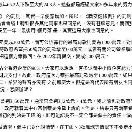
65.2人下跌至大約24.3人。這些都是經過大家20多年來的努
條例》 的罰則，其實一早便應增加。所以，《職安健條例》的罰
我在委員會會議上聽到很多其他同事也是同意的，沒有甚麼意見。而
至一年，最後用9個月落 墨，其實這是大家也同意的。
變成300萬元，而可公訴罪行的最高罰款則變為1,000萬元，
政府希望把50萬元的罰款增至600萬元，或者有關公司營業額的1
這個方案撤回。在 2022年再提交，變成5,000萬元。
香港企業的98%。大家可以想想，有多少間中小微企有能力支 付
要支付。故此，政府這次方案把最高罰款減至1,000萬元。如
，業界的聲音亦沒有 之前那麼大。但這是否代表所有朋友也同意
情況，怎麼辦呢？
會判罰50萬元，通常只會判罰2萬元、4萬元。我之前也對政府
不幸死亡，政府就着當中47宗個案是希望上訴的。但是，結果只有兩宗
最初的判決是正確 的，即可能認為不一定全部是僱主的責任，僱
做清潔，僱主已對他說清楚，在下雨、8號風球等情況下不要走出