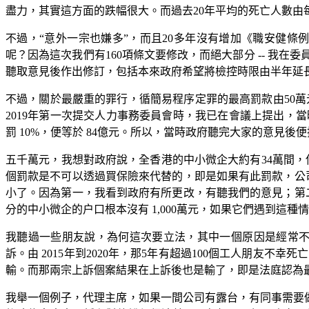
盡力，其實這方面的跌幅很大。而過去20年平均的死亡人數由每年
不過，“意外一宗也嫌多”，而且20多年沒有增加《職安健
呢？因為這次我們有160項條文要修改，而絕大部分 -- 
聽取意見後作出修訂，包括本來政府希望將檢控時限由半年延長
不過，關於最嚴重的罪行，循簡易程序定罪的最高罰款由50萬元
2019年第一次提交人力事務委員會時，我已在會議上提出，當時
罰 10%，便等於 84億元。所以，當時政府聽完大家的意見後便把
五千萬元，我想對政府說，全香港的中小微企大約有34萬間，佔全
個罰款是不可以透過買保險來代替的，即是如果有此罰款，公司
小了。因為第一，我看到政府有所更改，有聽我們的意見；第二
分的中小微企的户口根本沒有 1,000萬元，如果它們遇到這種
我聽過一些朋友說，為何這次要立法，其中一個原因是經常不
訴。由 2015年到2020年，那5年有超過100個工人朋友
輸。而那兩宗上訴個案結果在上訴後也是輸了，即是法庭認為
我舉一個例子，代理主席，如果一間公司有露台，有同事需要