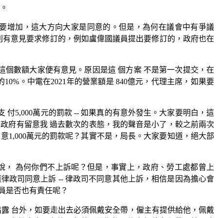
力。
則要增加，這大方向大家是同意的。但是，為何在議會中有爭議
個別有意見要求修訂的，例如盧偉國議員提出要修訂的，政府也在
對這個數額大家便有意見。原因是這 個方案 不是第一次提交，在
0%。中電在2021年的營業額是 840億元，代理主席，如果要
5,000萬元的罰款 -- 如果真的有意外發生。大家要明白，這
果政府有留意我 過去數次的表態，我的聲音是小了，較之前兩次
1,000萬元的罰款呢？其實不是，局長。大家要知道，絕大部
說， 為何你們不上訴呢？但是，事實上，政府、勞工處都曾上
獲律政司同意上訴 -- 律政司不同意其他上訴，相信是因為擔心會
員是否也有責任呢？
露 台外，如要走出去必須佩戴安全帶，僱主有提供給他，佩戴