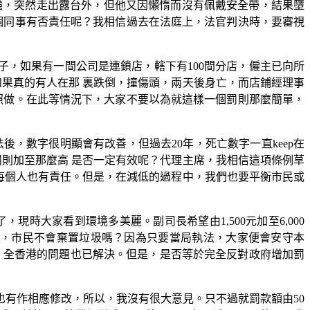
強，突然走出露台外，但他又因懶惰而沒有佩戴安全帶，結果墮
那個同事有否責任呢？我相信過去在法庭上，法官判決時，要審視
子，如果有一間公司是連鎖店，轄下有100間分店，僱主已向所
如果真的有人在那 裏跌倒，撞傷頭，兩天後身亡，而店鋪經理事
有照做。在此等情況下，大家不要以為就這樣一個罰則那麼簡單，
，數字很明顯會有改善，但過去20年，死亡數字一直keep在
罰則加至那麼高 是否一定有效呢？代理主席，我相信這項條例草
每個人也有責任。但是，在減低的過程中，我們也要平衡市民或
時大家看到環境多美麗。副司長希望由1,500元加至6,000
乾淨，市民不會棄置垃圾嗎？因為只要當局執法，大家便會安守本
元，全香港的問題也已解決。但是，是否等於完全反對政府增加罰
有作相應修改，所以，我沒有很大意見。只不過就罰款額由50