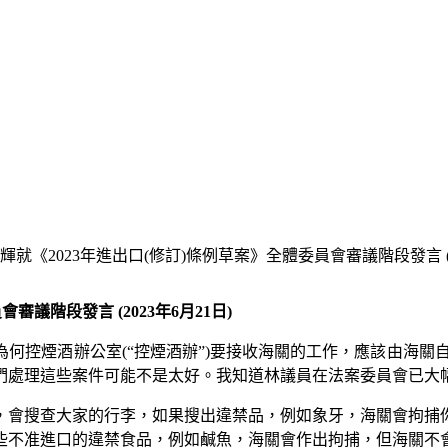
就《2023年進出口(修訂)條例草案》全體委員會審議階段發言 (20
議階段發言 (2023年6月21日)
何控煙酒辦公室(“控煙酒辦”)要接收海關的工作，應該由海關
們處理這些案件可能不是太好。我知道林議員在法案委員會已大幅
，會搜查大家的行李，如果搜出違禁品，例如象牙，海關會拘捕
些不准進口的違禁食品，例如鹹魚，海關會作出拘捕，但海關不