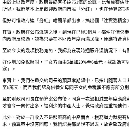
由於上財政年度，政府最終有多達751億的盈餘，比預算案估計
所以，我們基本上是歡迎政府向市民「分紅」，也在預算案期
但好可惜政府連「分紅」咁簡單都出事，搞出個「注資強積金大
其實，政府在公布派錢之後，到現在已經3個月，都仲詳情欠奉
向政府反映過，認為只要在本財政年度內滿18歲，便應符合資
至於今次的幾項稅務寬免，我認為在現時通脹升溫情況下，有
好似增加免稅額咁，子女方面由5萬加20%至6萬元，我認為可
寒」。
事實上，我們在遞交給司長的預算案期望中，已指出隨著人口老
至6萬元，而且我們認為供養父母同子女的免稅額不應有所分
至於財政司司長在預算案公布後，同意一次過扣減去年度應繳薪
才會令一向付出多，福利少的中產人士，覺得政府是重視他們
此外，對於一群收入不是那麼高的中產而言，稅務壓力就更有
求，預算案中沒有回應，我們認為都是說不過去，故希望政府