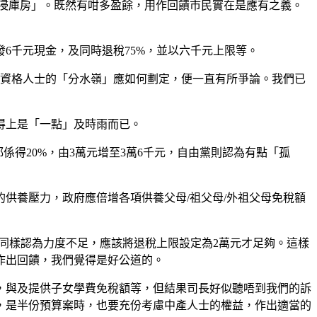
「水浸庫房」。既然有咁多盈餘，用作回饋市民實在是應有之義。
6千元現金，及同時退稅75%，並以六千元上限等。
合資格人士的「分水嶺」應如何劃定，便一直有所爭論。我們已
得上是「一點」及時雨而已。
係得20%，由3萬元增至3萬6千元，自由黨則認為有點「孤
供養壓力，政府應倍增各項供養父母/祖父母/外祖父母免稅額
們同樣認為力度不足，應該將退稅上限設定為2萬元才足夠。這樣
作出回饋，我們覺得是好公道的。
，與及提供子女學費免稅額等，但結果司長好似聽唔到我們的訴
，是半份預算案時，也要充份考慮中產人士的權益，作出適當的