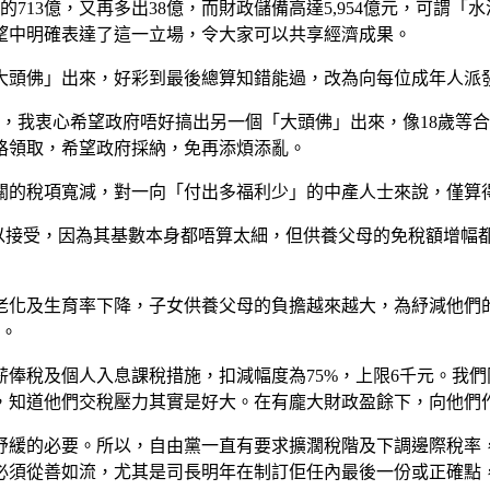
的713億，又再多出38億，而財政儲備高達5,954億元，可謂
望中明確表達了這一立場，令大家可以共享經濟成果。
頭佛」出來，好彩到最後總算知錯能過，改為向每位成年人派發
，我衷心希望政府唔好搞出另一個「大頭佛」出來，像18歲等
格領取，希望政府採納，免再添煩添亂。
關的稅項寬減，對一向「付出多福利少」的中產人士來說，僅算
以接受，因為其基數本身都唔算太細，但供養父母的免稅額增幅都
化及生育率下降，子女供養父母的負擔越來越大，為紓減他們的
別。
俸稅及個人入息課稅措施，扣減幅度為75%，上限6千元。我
，知道他們交稅壓力其實是好大。在有龐大財政盈餘下，向他們
紓緩的必要。所以，自由黨一直有要求擴濶稅階及下調邊際稅率
必須從善如流，尤其是司長明年在制訂佢任內最後一份或正確點