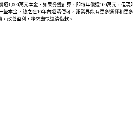
償還1,000萬元本金，如果分攤計算，即每年償還100萬元，
還一些本金，總之在10年內還清便可，讓業界能有更多選擇和
績，改善盈利，務求盡快還清借款。