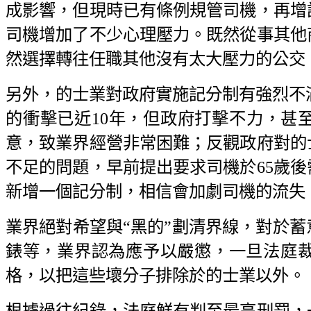
成影響，但現時已有條例規管司機，再增
司機增加了不少心理壓力。既然從事其他
然選擇轉往任職其他沒有太大壓力的公交
另外，的士業對政府實施記分制有強烈不滿
的衝擊已近10年，但政府打擊不力，甚
意，致業界經營非常困難；反觀政府對的
不足的問題，早前提出要求司機於65歲
新增一個記分制，相信會加劇司機的流失
業界絕對希望與“黑的”劃清界線，對於
錶等，業界認為應予以嚴懲，一旦法庭
格，以把這些壞分子排除於的士業以外。
根據過往紀錄，法庭鮮有判至最高刑罰，