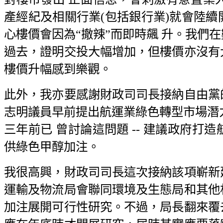
產經紀及相關行業(包括銀行業)就會陸
心樓價會因為“撤辣”而即時飆 升。我們
過去，證明交投大幅增加，但樓價亦沒有
樓價升幅感到樂觀。
此外，我亦要感謝財政司司長接納自由黨
志明議員早前提出航運業綠色轉型市場潛力
三年前已 曾討論這問題 -- 建議政府
供綠色甲醇加注。
我很高興，財政司司長這次接納該項嶄新
運輸及物流局會聯同環境及生態局和其他
加注展開可行性研究。不過，局長翻來覆