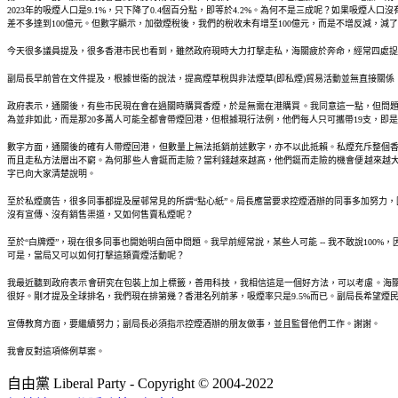
2023年的吸煙人口是9.1%，只下降了0.4個百分點，即等於4.2%。為何不是三成呢？如果吸煙人口
差不多達到100億元。但數字顯示，加徵煙稅後，我們的稅收未有增至100億元，而是不增反減，減
今天很多議員提及，很多香港市民也看到，雖然政府現時大力打擊走私，海關疲於奔命，經常四處捉
副局長早前曾在文件提及，根據世衞的說法，提高煙草稅與非法煙草(即私煙)貿易活動並無直接關
政府表示，通關後，有些市民現在會在過關時購買香煙，於是無需在港購買。我同意這一點，但問題在於
為並非如此，而是那20多萬人可能全都會帶煙回港，但根據現行法例，他們每人只可攜帶19支，即
數字方面，通關後的確有人帶煙回港，但數量上無法抵銷前述數字，亦不以此抵賴。私煙充斥整個香港市
而且走私方法層出不窮。為何那些人會鋌而走險？當利錢越來越高，他們鋌而走險的機會便越來越大
字已向大家清楚說明。
至於私煙廣告，很多同事都提及屋邨常見的所謂“點心紙”。局長應當要求控煙酒辦的同事多加努力，因
沒有宣傳、沒有銷售渠道，又如何售賣私煙呢？
至於“白牌煙”，現在很多同事也開始明白箇中問題。我早前經常說，某些人可能 -- 我不敢說10
可是，當局又可以如何打擊這類賣煙活動呢？
我最近聽到政府表示會研究在包裝上加上標籤，善用科技，我相信這是一個好方法，可以考慮。海
很好。剛才提及全球排名，我們現在排第幾？香港名列前茅，吸煙率只是9.5%而已。副局長希望
宣傳教育方面，要繼續努力；副局長必須指示控煙酒辦的朋友做事，並且監督他們工作。謝謝。
我會反對這項條例草案。
自由黨 Liberal Party - Copyright © 2004-2022