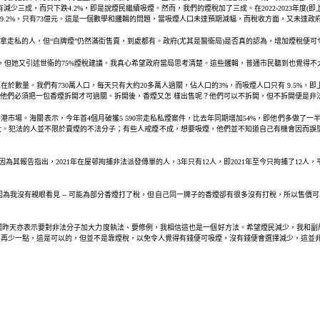
沒有減少三成，而只下跌4.2%，即是說煙民繼續吸煙。然而，我們的煙稅加了三成。在2022-2023年
了9.2%，只有73億元。這是一個數學和邏輯的問題，當吸煙人口未達預期減幅，而稅收方面，又未達
拿走私的人，但“白牌煙”仍然滿街售賣，到處都有。政府(尤其是醫衞局)是否真的認為，增加煙稅便
係，但她又引述世衞的75%煙稅建議。我真心希望政府當局思考清楚。這些邏輯，普通市民聽到也覺得
數量。我們有730萬人口，每天只有大約20多萬人過關，佔人口的3%，而吸煙人口只有 9.5%，即
是他們必須把一包香煙拆開才可過關。拆開後，香煙又怎 樣出售呢？他們可以不拆開，但不拆開便是
場。海關表示，今年首4個月破獲5 590宗走私私煙案件，比去年同期增加54%，即他們多做了一
。犯法的人並不限於賣煙的不法分子；有些人戒煙不成，想要吸煙，他們並不知道自己有機會因而誤
為其報告指出，2021年在屋邨拘捕非法派發傳單的人，3年只有12人，即2021年至今只拘捕了12
0%，因為我沒有親眼看見 -- 可能為部分香煙打了稅，但自己同一牌子的香煙卻有很多沒有打稅，所以
關昨天亦表示要對非法分子加大力度執法、要修例，我相信這也是一個好方法。希望煙民減少，我和副
煙民再少一點，這是可以的，但並不是靠煙稅，以免令人覺得有錢便可吸煙，沒有錢便會選擇減少，這並