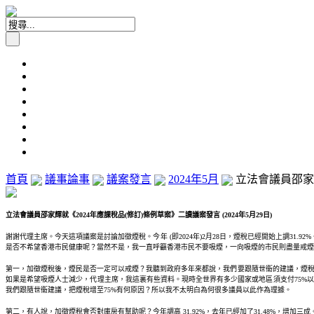
首頁
議事論事
議案發言
2024年5月
立法會議員邵家輝
立法會議員邵家輝就《2024年應課稅品(修訂)條例草案》二讀議案發言 (2024年5月29日)
謝謝代理主席。今天這項議案是討論加徵煙稅。今年 (即2024年)2月28日，煙稅已經開始上調
是否不希望香港市民健康呢？當然不是，我一直呼籲香港市民不要吸煙，一向吸煙的市民則盡量戒煙
第一，加徵煙稅後，煙民是否一定可以戒煙？我聽到政府多年來都說，我們要跟隨世衞的建議，煙稅
如果是希望吸煙人士減少，代理主席，我這裏有些資料。現時全世界有多少國家或地區須支付75%以上的煙稅
我們跟隨世衞建議，把煙稅增至75%有何原因？所以我不太明白為何很多議員以此作為理據。
第二，有人說，加徵煙稅會否對庫房有幫助呢？今年調高 31.92%，去年已經加了31.48%，增加三