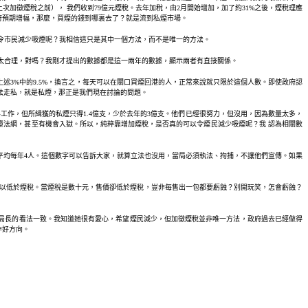
度(即上次加徵煙稅之前）， 我們收到79億元煙稅。去年加稅，由2月開始增加，加了約31%之後，煙稅理應
政府預期增幅，那麼，買煙的錢到哪裏去了？就是流到私煙市場。
可令市民減少吸煙呢？我相信這只是其中一個方法，而不是唯一的方法。
不太合理，對嗎？我剛才提出的數據都是這一兩年的數據，顯示兩者有直接關係。
上述3%中的9.5%，換言之，每天可以在關口買煙回港的人，正常來說就只限於這個人數。即使政府認
非法走私，就是私煙，那正是我們現在討論的問題。
半工作，但所緝獲的私煙只得1.4億支，少於去年的3億支。他們已經很努力，但沒用，因為數量太多，
墮法網，甚至有機會入獄。所以，純粹靠增加煙稅，是否真的可以令煙民減少吸煙呢？我 認為相關數
人，平均每年4人。這個數字可以告訴大家，就算立法也沒用，當局必須執法、拘捕，不讓他們宣傳。如果
售價可以低於煙稅。當煙稅是數十元，售價卻低於煙稅，豈非每售出一包都要虧蝕？別開玩笑，怎會虧蝕？
局長的看法一致。我知道她很有愛心，希望煙民減少，但加徵煙稅並非唯一方法，政府過去已經做得
非好方向。