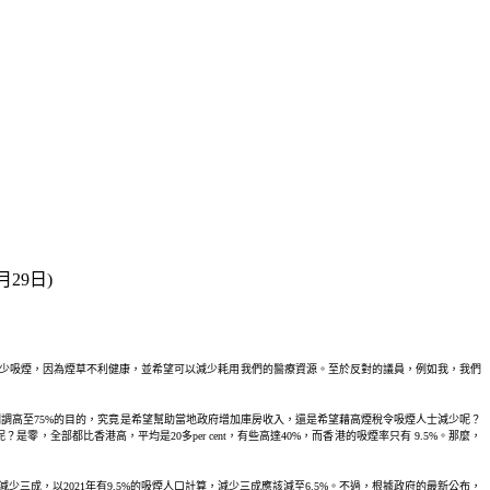
29日)
市民減少吸煙，因為煙草不利健康，並希望可以減少耗用我們的醫療資源。至於反對的議員，例如我，我們
調高至75%的目的，究竟是希望幫助當地政府增加庫房收入，還是希望藉高煙稅令吸煙人士減少呢？
，全部都比香港高，平均是20多per cent，有些高達40%，而香港的吸煙率只有 9.5%。那麼，
減少三成，以2021年有9.5%的吸煙人口計算，減少三成應該減至6.5%。不過，根據政府的最新公布，