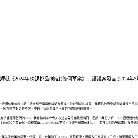
就《2024年應課稅品(修訂)條例草案》二讀議案發言 (2024年5月
31.92%。我相信稍後表決時，絕大部分議員應該都會贊成。對於贊成的議員，我相信他們全都希望香港
，因為煙草對身體不好。不過，我認為成年人在香港應該有選擇權。
應佔香煙零售價的75%，我也聽到不少今天表達意見的議員提出同一理據。我想了解一下，把煙稅比例
？有40個，煙稅率由76.1%至92.8%不等。在這些國家或地區中，有多少個的吸煙率比香港低呢？是零
成。我先說去年的情況。代理主席，去年加了31.48%，正常來說，吸煙人口應該減少三成。如果吸煙人口