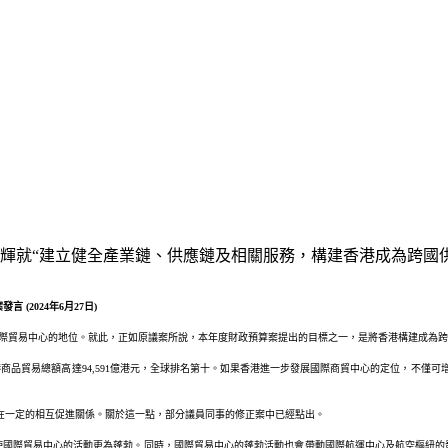
就“建立健全產業鏈、供應鏈及相關服務，構建香港成為跨國供應鏈 管
(2024年6月27日)
國際貿易中心的地位。就此，正如原議案所說，本年度財政預算案提出的目標之一，是將香港構建成為
商品貿易總額高達94,591億港元，全球排名第十。如果香港進一步發展國際商貿中心的定位，不僅可
，存在一定的相互促進關係。關於這一點，部分議員同事的修正案中已經點出。
使國際貿易中心的活動更為蓬勃。同時，國際貿易中心的蓬勃活動也會帶動國際航運中心及航空樞紐的