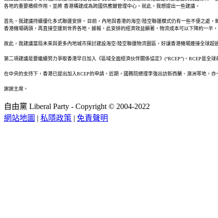
各地的重要橋樑作用，並將 香港構建成為跨國供應鏈管理中心。就此，我想提出一些建議。
首先，我建議持續優化多式聯運安排。目前，內地與香港的海空/陸空聯運模式仍有一些不便之處，
香港機場碼頭，再直接空運到世界各地。據報，此安排的經濟效益顯著，物流成本可以下降約一半，
故此，我建議當局未來與更多內地城市探討建設海空/陸空聯運物流園區，好讓香港機場連接全球超過
第二項建議是要繼續努力爭取香港早日加入《區域全面經濟伙伴關係協定》(“RCEP”)。RCE
在中央的支持下，香港已提出加入RCEP的申請。近期，國務院總理李強出訪新西蘭、澳洲等地，
謝謝主席。
自由黨 Liberal Party - Copyright © 2004-2022
網站地圖
|
私隱政策
|
免責聲明