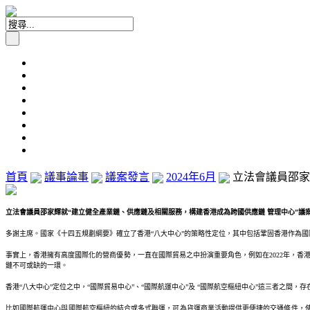
首頁
議事論事
議案發言
2024年6月
立法會議員邵家輝
立法會議員邵家輝就“建立健全產業鏈、供應鏈及相關服務，構建香港成為跨國供應鏈 管理中心”議案發言 
多謝主席。國家《十四五規劃綱要》確立了香港“八大中心”的策略性定位，其中包括鞏固香港作為
事實上，香港擁有高度國際化的營商優勢，一直在國際貿易之中扮演重要角色，例如在2022年，香港
鏈不可或缺的一環。
香港“八大中心”定位之中，“國際貿易中心”、“國際航運中心”及 “國際航空樞紐中心”這三者之間
比如國際航運中心與國際航空樞紐的結合或多式聯運，可為貨運商業活動提供更便捷的交通條件，