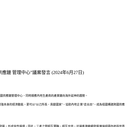
理中心”議案發言 (2024年6月27日)
跨國供應鏈管理中心，同時順應內地生產商的產業鏈向海外延伸的趨勢。
增強本身的經濟動能，更可以“以己所長、貢獻國家”，協助內地企業“走出去”，成為祖國構建跨國供應
發展，形成良性循環。因此，三者之間相互關聯，相互支持，可讓香港繼續發揮連接祖國內地與世界