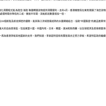
簡化清關程式能為陸空/海陸 聯運轉運貨物提供清關便利。去年4月，香港機管局在東莞開展了海空貨
處理時間亦降低約三成，實施半年間，貨船航班數量增加一倍。
200個航點及航班頻密的優勢，能與珠江流域發展成熟的水運網絡結合，協助“中國製造”的產品進軍世
P是全球最大的自由貿易區，包括東盟十國、中國內地、日本、韓國、澳洲和新西蘭，佔全球經濟及貿易總
亦一再為香港爭取其他國家的支持。我們知道，李家超特首和有關官員亦正努力爭取，希望特區政府繼續