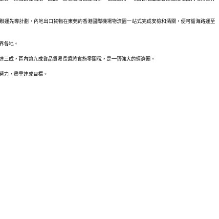
物聯運先導計劃，內地出口貨物在東莞的香港國際機場物流園一站式完成安檢和清關，便可循海路運至
界各地。
量多達三成，區內逾九成貨品貿易長遠將實施零關稅，是一個強大的經濟圈。
努力，盡早達成目標。