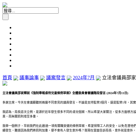
首頁
議事論事
議案發言
2024年7月
立法會議員邵家輝
立法會議員邵家輝就《強制舉報虐待兒童條例草案》全體委員會審議階段發言 (2024年7月11日)
多謝主席。今天在會議廳聽到兩邊不同意見的議員發言，不論是支持監禁3個月，還是監禁1年，其實
我認為，局長這次立例，是源於近年發生很多不同的虐兒個案，所以希望大家關注，從多方面想方設
責，而無關罰則增至多重。
我舉一個例子，早前我們在此通過一項有關職安健的條例草案，希望保障工人的安全，以免危害他們的
續發生。難道因為我們將罰則加重，便不會有人發生意外嗎？我現在當面告訴局長，意外就是意外，