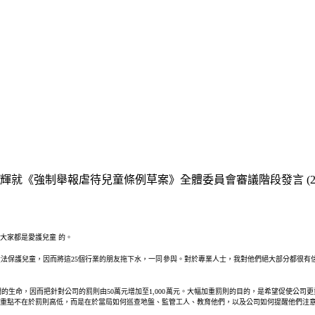
就《強制舉報虐待兒童條例草案》全體委員會審議階段發言 (202
大家都是愛護兒童 的。
法保護兒童，因而將這25個行業的朋友拖下水，一同參與。對於專業人士，我對他們絕大部分都很有
生命，因而把針對公司的罰則由50萬元增加至1,000萬元。大幅加重罰則的目的，是希望促使公
重點不在於罰則高低，而是在於當局如何巡查地盤、監管工人、教育他們，以及公司如何提醒他們注