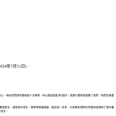
4年7月11日)
信心，相信他們很有醫德或十分專業，所以莫說是監禁3個月，其實只要政府提醒了他們，他們自會盡
司更重視安全，避免意外發生。條例草案通過後，過去這一年多，大家看新聞時仍然看到這類死亡意外繼
意安全。