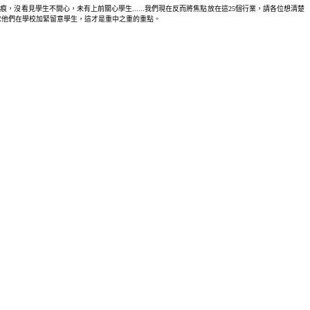
沒看見學生不開心，未有上前關心學生......我們現在反而將焦點放在這25個行業，請各位想清楚
求他們在學校加緊留意學生，這才是重中之重的重點。