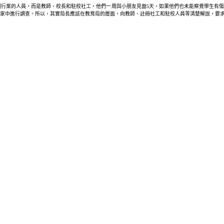
業的人員，而是教師、校長和駐校社工，他們一周與小朋友見面5天，如果他們也未能察覺學生有傷痕，
家中進行調查。所以，其實局長應該在教育局的層面，向教師、註冊社工和駐校人員等清楚解說，要