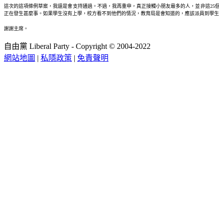
這次的這項條例草案，我還是會支持通過。不過，我再重申，真正接觸小朋友最多的人，並非這25個行
正在發生甚麼事。如果學生沒有上學，校方看不到他們的情況，教育局是會知道的，應該派員到學生
謝謝主席。
自由黨 Liberal Party - Copyright © 2004-2022
網站地圖
|
私隱政策
|
免責聲明