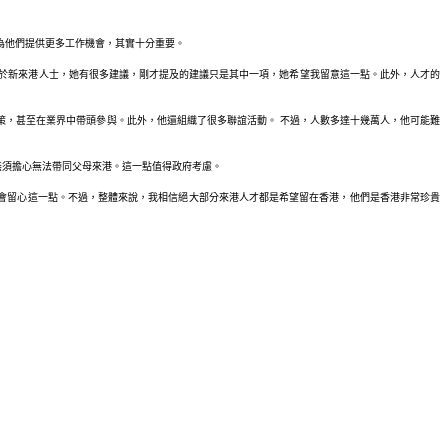
。
為他們提供更多工作機會，其實十分重要。
對於新來港人士，她有很多建議，剛才提及的建議只是其中一項，她希望我留意這一點。此外，人才的
策，甚至在業界中帶頭參與。此外，他還組織了很多聯誼活動。 不過，人數多達十幾萬人，他可能難
無須擔心無法帶同父母來港。這一點值得政府考慮。
會留心這一點。不過，整體來說，我相信絕大部分來港人才都是希望留在香港，他們是香港非常珍貴