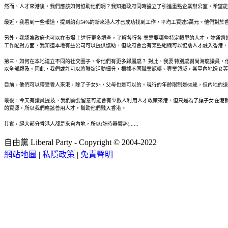
然而，人才來港後，我們應該如何協助他們呢？我知道政府同時設立了引進重點企業辦公室，希望能
最近，我看到一些報道，提到約有54%的新來港人才已成功找到工作，平均工資達5萬元。他們對
另外，我認為政府也可以在市場上進行更多調查，了解各行各 業需要哪些特定類型的人才，並通過
工作配對方面，我知道本地有些公司可以提供協助，但政府會否有某些組織可以協助人才融入香港
第三，如何在本地建立不同的社交圈子，令他們有更多歸屬感？ 對此，我要特別感謝尚海龍議員，
以全部顧及。因此，我們或許可以將聯誼活動細分，根據不同職業範疇、專業領域，甚至內地婦女等
目前，他們可以帶受養人來港，除了子女外，父母也是可以的。現行的年齡限制是60歲，但內地的退
最後，今天有議員提及，我們需要留意可能會有少數人利用人才政策來港，但只是為了讓子女在港
的資源，所以我們應該善用人才，幫助他們融入香港。
其實，絕大部分香港人都是來自內地，所以(計時器響起)......
自由黨 Liberal Party - Copyright © 2004-2022
網站地圖
|
私隱政策
|
免責聲明