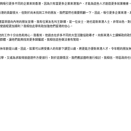
夠吸引更多不同的企業來到香港，因為只有當更多企業來港落户，才能為這些人才創造更多就業機會
於香港的貢獻很大，但對於尚未找到工作的朋友，我們當然也需要照顧一下。因此，吸引更多企業來港，
適當渠道向內地的朋友宣傳。我有位黨友名叫王靜嫻，是一位女士，她也是新來港人士，非常出色。
，使過程更加順利？我相信此舉有助加強他們留港的信心。
他的工作十分出色和用心。我看到，他過去在許多不同的大型活動協助專才，向新來港人士講解政府政
群體，讓他們能夠找到更多歸屬感。我相信這些做法會有幫助。
休年齡是55歲。因此，如果可以將受養人的年齡下調至55歲，將更能方便新來港人才，令年輕的朋友
就學，又或為求取得旅遊證件方便旅行。對於這類情況，我們應該適時進行檢討。我相信，特區政府也