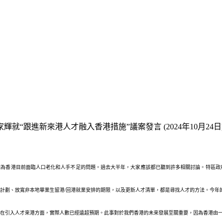
就“跟進新來港人才融入香港措施”議案發言 (2024年10月24日
因為香港目前面臨人口老化和人手不足的問題。過去大半年，大家應該都已聽到許多相關討論。特區
計劃、放寬非本地畢業生留港/回港就業安排的期限，以及更新人才清單，都是尋找人才的方法。今年的
在引入人才來港方面，實際人數已經遠超預期。此事對於我們香港的未來發展至關重要，因為香港由