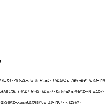
)
政府新上場時，相信亦已注意到這一點，所以在搶人才和搶企業方面，局長和特首都作出了很多不同貢
施政報告更進一步優化搶人才的措施，包括擴大高才通計劃的合資格大學名單至198間，並且更新人
一個漁港發展至今天擁有如此重要的國際地位，全靠不同的人才來到香港發展。