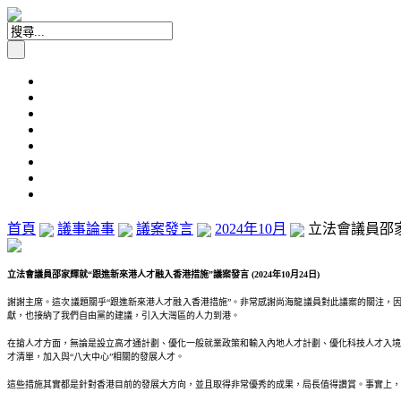
首頁
議事論事
議案發言
2024年10月
立法會議員邵家輝
立法會議員邵家輝就“跟進新來港人才融入香港措施”議案發言 (2024年10月24日)
謝謝主席。這次議題關乎“跟進新來港人才融入香港措施”。非常感謝尚海龍議員對此議案的關注，
獻，也接納了我們自由黨的建議，引入大灣區的人力到港。
在搶人才方面，無論是設立高才通計劃、優化一般就業政策和輸入內地人才計劃、優化科技人才入境
才清單，加入與“八大中心”相關的發展人才。
這些措施其實都是針對香港目前的發展大方向，並且取得非常優秀的成果，局長值得讚賞。事實上，