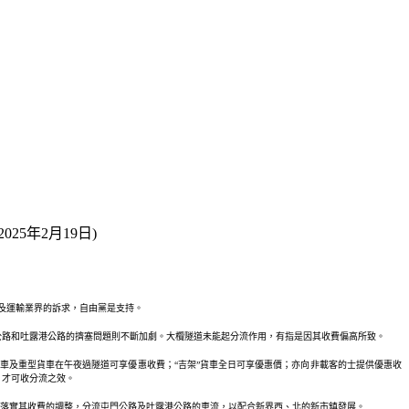
25年2月19日)
民及運輸業界的訴求，自由黨是支持。
門公路和吐露港公路的擠塞問題則不斷加劇。大欖隧道未能起分流作用，有指是因其收費偏高所致。
車及重型貨車在午夜過隧道可享優惠收費；“吉架”貨車全日可享優惠價；亦向非載客的士提供優惠收
，才可收分流之效。
，落實其收費的調整，分流屯門公路及吐露港公路的車流，以配合新界西、北的新市鎮發展。