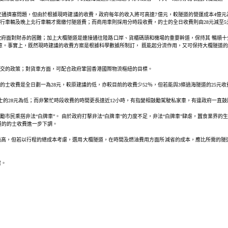
通擠塞問題，但由於根據現時建議的收費，政府每年的收入將可高達7億元，較隧道的營運成本4億
行車輛及晚上北行車輛才需繳付隧道費；而商用車則採用分時段收費，的士的全日收費則由28元減至5
府面對財赤的困難；加上大欖隧道是連接通往陸路口岸、貨櫃碼頭和機場的重要幹道，保持其 暢順
意。事實上，既然現時建議的收費方案是根據科學數據所制訂， 既能起分流作用，又可保持大欖隧道
交的政策；對貨車方面，可配合政府鞏固香港國際物流樞紐的目標。
士收費是全日劃一為28元，較原建議的低，亦較目前的收費少52％，但若能與3條過海隧道的25元
的士的28元為低；而非繁忙時段收費的時間更長達近12小時，有指變相鼓勵駕駛私家車，有違政府一直
鼓勵市民乘搭非法“白牌車”。 由於政府打擊非法“白牌車”的力度不足，非法“白牌車”肆虐，蠶食業界
道的的士收費進一步下調。
收費過高，但若以行程的總成本考慮，選用大欖隧道，在時間及燃油費用方面所減省的成本，應比所需的隧
案。