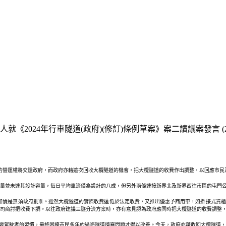
《2024年行車隧道(政府)(修訂)條例草案》案二讀議案發言 (20
隧道的營運權將交還政府，而政府亦藉這次回收大欖隧道的機會，把大欖隧道的收費作出調整，以回應市
輛流量並未達其設計容量，每日平均車流僅為設計的八成，但另外兩條連接新界北及新界西往市區的屯
加價是無須政府批准。雖然大欖隧道的實際收費遠低於法定收費，又推出優惠予商用車，如掛接式貨櫃
司商討把收費下調。以往政府建議三隧分流方案時，亦有意見認為政府應同時把大欖隧道的收費調整
改變駕駛者的習慣，最終困擾市民多年的過海隧道擠塞問題才得以改善。今天，政府亦藉收回大欖隧道