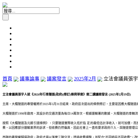
首頁
議事論事
議案發言
2025年2月
立法會議員張宇人就
立法會議員張宇人就《2024年行車隧道(政府)(修訂)條例草案》案二讀議案發言 (2025年2月19日)
主席，大欖隧道的專營權將於2025年5月31日結束，政府這次提出的條例修訂，主要是因應大欖
大欖隧道於1998年啟用，其設計的交通流量為每日14萬架次。根據運輸署的數據，大欖隧道的車
按照《大欖隧道及元朗引道條例》，只要隧道實際收入低於指 定的最低估計淨收入，就可加價，而
費，以回應部分運輸業界的訴求，但收費仍然偏高，因此社會上一直有要求政府介入，與隧道管理公
西隧的專營權歸還政府，政府才得以落實三隧分流，透過收費調整，並配合“不同時段不同收費”，