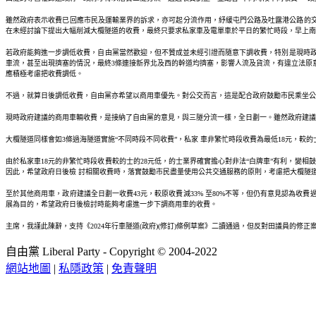
雖然政府表示收費已回應市民及運輸業界的訴求，亦可起分流作用，紓緩屯門公路及吐露港公路的交
在未經討論下提出大幅削減大欖隧道的收費，最終只要求私家車及電單車於平日的繁忙時段，早上南
若政府能夠進一步調低收費，自由黨當然歡迎，但不贊成並未經引證而隨意下調收費，特別是現時政
車流，甚至出現擠塞的情況，最終3條連接新界北及西的幹道均擠塞，影響人流及貨流，有違立法原
應積極考慮把收費調低。
不過，就算日後調低收費，自由黨亦希望以商用車優先。對公交而言，這是配合政府鼓勵市民乘坐公
現時政府建議的商用車輛收費，是接納了自由黨的意見，與三隧分流一樣，全日劃一。雖然政府建議的
大欖隧道同樣會如3條過海隧道實施“不同時段不同收費”，私家 車非繁忙時段收費為最低18元，較
由於私家車18元的非繁忙時段收費較的士的28元低，的士業界確實擔心對非法“白牌車”有利，變相
因此，希望政府日後檢 討相關收費時，落實鼓勵市民盡量使用公共交通服務的原則，考慮把大欖隧
至於其他商用車，政府建議全日劃一收費43元，較原收費減33% 至80%不等，但仍有意見認為
展為目的，希望政府日後檢討時能夠考慮進一步下調商用車的收費。
主席，我謹此陳辭，支持《2024年行車隧道(政府)(修訂)條例草案》二讀通過，但反對田議員的修正
自由黨 Liberal Party - Copyright © 2004-2022
網站地圖
|
私隱政策
|
免責聲明