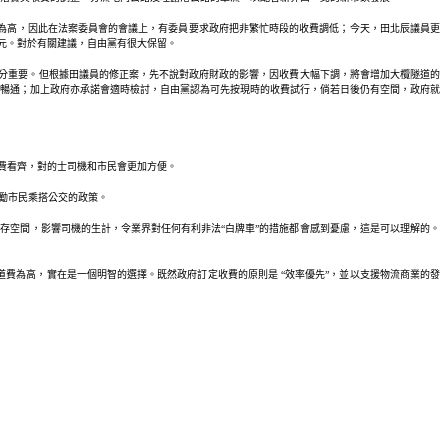
元為高，因此在法案委員會的會議上，有委員要求政府把非繁忙時段的收費調低；今天，田北辰議員更
元。對於有關建議，自由黨有很大保留。
十分重要。但根據田議員的修正案，先不說對政府財政的影響，因收費大幅下調，將會增加大欖隧道的
的暢通；加上政府亦承諾會適時檢討，自由黨認為可先按現時的收費試行，倘若日後仍有空間，政府就
收費看齊，對的士司機和市民會更加方便。
鼓勵市民乘搭公交的政策。
的生存空間，影響司機的生計，令業界對任何有利非法“白牌車”的措施都會感到憂慮，這是可以理解的。
道費為高，實在是一個明智的選擇。既然政府訂定收費的原則是 “效率優先”，並以支援物流商業的發