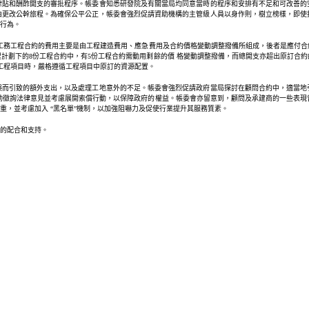
津貼和酬酢開支的審批程序。帳委會知悉研發院及有關當局均同意當時的程序和安排有不足和可改善的
由更改公幹旅程。為確保公平公正，帳委會強烈促請資助機構的主管級人員以身作則，樹立榜樣，即使
行為。
悉工務工程合約的費用主要是由工程建造費用、應急費用及合約價格變動調整撥備所組成，後者是應付
計劃下的8份工程合約中，有5份工程合約需動用剩餘的價 格變動調整撥備，而總開支亦超出原訂合
展工程項目時，嚴格遵循工程項目中原訂的資源配置。
誤而引致的額外支出，以及處理工地意外的不足。帳委會強烈促請政府當局探討在顧問合約中，適當地
主動徵詢法律意見並考慮展開索償行動，以保障政府的權益。帳委會亦留意到，顧問及承建商的一些表現曾
，並考慮加入 “黑名單”機制，以加強阻嚇力及促使行業提升其服務質素。
的配合和支持。