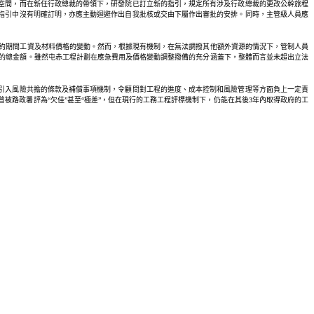
空間，而在新任行政總裁的帶領下，研發院已訂立新的指引，規定所有涉及行政總裁的更改公幹旅程
指引中沒有明確訂明，亦應主動迴避作出自我批核或交由下屬作出審批的安排。同時，主管級人員應
合約期間工資及材料價格的變動。然而，根據現有機制，在無法調撥其他額外資源的情況下，管制人員
約的總金額。雖然屯赤工程計劃在應急費用及價格變動調整撥備的充分涵蓋下，整體而言並未超出立法
引入風險共擔的條款及補償事項機制，令顧問對工程的進度、成本控制和風險管理等方面負上一定責
被路政署評為“欠佳”甚至“極差”，但在現行的工務工程評標機制下，仍能在其後3年內取得政府的工