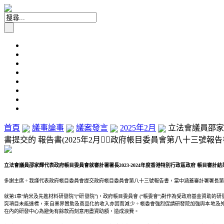
首頁
議事論事
議案發言
2025年2月
立法會議員邵家
書提交的 報告書(2025年2月政府帳目委員會第八十三號報告書)發
立法會議員邵家輝代表政府帳目委員會就審計署署長2023-2024年度香港特別行政區政府 帳目審計結果及
多謝主席。我謹代表政府帳目委員會提交政府帳目委員會第八十三號報告書，當中涵蓋審計署署長第
就第1章“納米及先進材料研發院”(“研發院”)，政府帳目委員會 (“帳委會”)對作為受政府基金
究項目未能達標，來自業界贊助及商品化的收入亦因而減少。帳委會強烈促請研發院加強與本地及
在內的研發中心為避免有餘款而刻意用盡資助額，造成浪費。