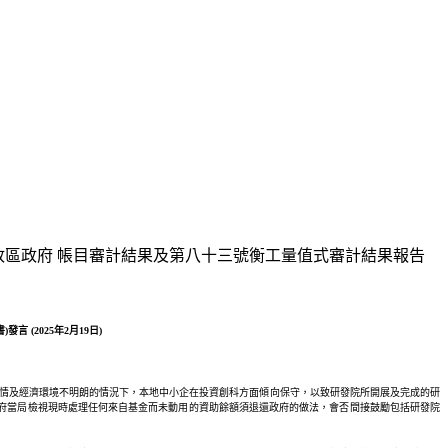
行政區政府 帳目審計結果及第八十三號衡工量值式審計結果報告
(2025年2月19日)
在過去疫情及經濟環境不明朗的情況下，本地中小企在投資創科方面傾向保守，以致研發院所開展及完成的研
府當局檢視現時處理任何來自基金而未動用的資助餘額須退還政府的做法，會否間接鼓勵包括研發院