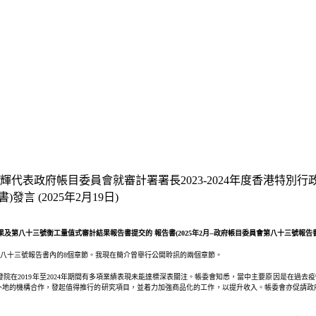
輝代表政府帳目委員會就審計署署長2023-2024年度香港特別
言 (2025年2月19日)
第八十三號衡工量值式審計結果報告書提交的 報告書(2025年2月--政府帳目委員會第八十三號報告書)發言 
八十三號報告書內的8個章節。我現在簡介曾舉行公開聆訊的兩個章節。
資助的研發院在2019年至2024年期間有多項業績表現未能達標深表關注。帳委會知悉，當中主要原因是
外地的機構合作，發起值得推行的研究項目，並着力加強商品化的工作，以提升收入。帳委會亦促請政