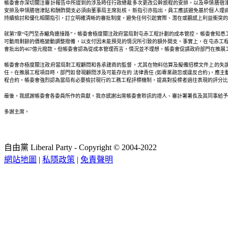
帳委會亦深切關注審計報告中所提到的涉及時任行政總裁多次更改公幹旅程的安排，以及申領膳宿
安排及申領膳宿津貼和酬酢開支必須由董事局主席批核。新指引亦指出，員工應該避免基於個人理
持續檢討和優化相關指引，訂立明確清晰的審批制度，避免任何引起實際、潛在或觀感上利益衝突的
就第7章“屯門至赤鱲角連接路”，帳委會極度關注政府當局對屯赤工程計劃的成本管控。帳委會知
可動用剩餘的價格變動調整撥備，以支付因未能預見的情況所引致的額外開支。事實上，在屯赤工程
會批出的467億元撥款，但帳委會認為從成本管理而言，情況並不理想。帳委會促請政府部門在推
帳委會亦極度關注政府當局對工程顧問和各承建商的監督，尤其在物料估算及擬備招標文件上的失
任。在推展工程項目時，部門如發現顧問涉及可能存在的 法律責任 (如專業疏忽或違反合約)，應
程合約。帳委會強烈認為當局有必要檢討現行的工務工程評標機制，提高對投標者過往表現的評分比重
最後，我感謝帳委會各委員所作的貢獻。我亦感謝出席帳委會聆訊的證人、審計署署長及其同事給予
多謝主席。
自由黨 Liberal Party - Copyright © 2004-2022
網站地圖
|
私隱政策
|
免責聲明