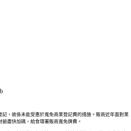
)
登記，故係未能受惠於寬免商業登記費的措施。販商近年面對業
財爺盡快加碼，給食環署販商寬免牌費。