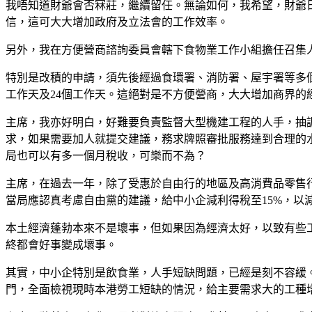
我唔知道財爺會否冧莊，繼續留任。無論如何，我希望，財爺
信，這可大大增加政府及立法會的工作效率。
另外，我在方便營商諮詢委員會轄下食物業工作小組擔任召集
特別是改積的申請，須先後經過食環署、消防署、屋宇署等多
工作天及24個工作天。這絕對是不方便營商，大大增加商界的
主席，我亦好明白，好難要負責監督大型機建工程的人手，抽
求，如果需要加人就提交建議，務求牌照審批服務達到合理的
局也可以有多一個月稅收，可樂而不為？
主席，在過去一年，除了受惠於自由行的地區及高消費品零售
當局應認真考慮自由黨的建議，給中小企減利得稅至15%，以
本土經濟蓬勃本來不是壞事，但如果因為經濟太好，以致有些
終都會好事變成壞事。
其實，中小企特別是飲食業，人手短缺問題，已經是刻不容緩
門，全面檢視現時本港勞工短缺的情況，給主要需求大的工種