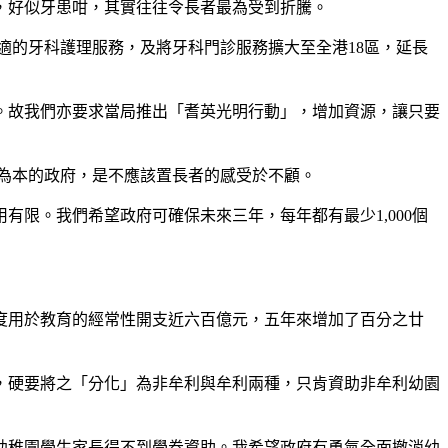
，好似牙患咁，其實往往令長者最為受到折騰。
適的牙科護理服務，及將牙科門診服務擴大至全港18區，延長
。故我們亦要求當局推出「耆英光明行動」，增加資源，讓只要
為本的政府，是不應該置長者的感受於不顧。
限。我們希望政府可確保未來三年，每年都有最少1,000個
度用於教育的經常性開支近六百億元，五年來增加了百分之廿
，硬要將之「分化」為非牟利與牟利兩種，只肯資助非牟利幼園
幼稚園學生家長得不到學券資助。我希望政府有勇氣全面撤消幼