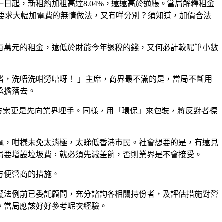
起，新租約加租高達8.04%，遠遠高於通脹。當局解釋租金
長要求大幅加電費的無情做法，又有咩分別？須知道，加價合法
百萬元的租金，遠低於財爺今年退稅的錢，又何必計較呢筆小數
啫，洗唔洗咁勞嘈呀！ 」主席，商界最不滿的是，當局不斷用
承擔落去。
方案更是先向業界埋手。同樣，用「環保」來包裝，將反對者標
電，咁樣未免太消極，太睇低香港巿民。社會想要的是，有遠見
局要增設垃圾費，就必須先減差餉，否則業界是不會接受。
方便營商的措施。
擬法例前已委託顧問，充分諮詢各相關持份者，及評估措施對營
。當局應該好好參考呢次經驗。