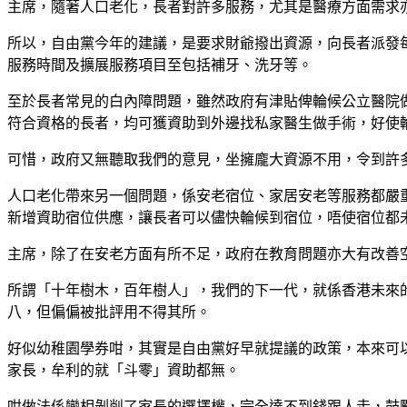
主席，隨著人口老化，長者對許多服務，尤其是醫療方面需求
所以，自由黨今年的建議，是要求財爺撥出資源，向長者派發每
服務時間及擴展服務項目至包括補牙、洗牙等。
至於長者常見的白內障問題，雖然政府有津貼俾輪候公立醫院
符合資格的長者，均可獲資助到外邊找私家醫生做手術，好使
可惜，政府又無聽取我們的意見，坐擁龐大資源不用，令到許
人口老化帶來另一個問題，係安老宿位、家居安老等服務都嚴重
新增資助宿位供應，讓長者可以儘快輪候到宿位，唔使宿位都
主席，除了在安老方面有所不足，政府在教育問題亦大有改善
所謂「十年樹木，百年樹人」，我們的下一代，就係香港未來
八，但偏偏被批評用不得其所。
好似幼稚園學券咁，其實是自由黨好早就提議的政策，本來可
家長，牟利的就「斗零」資助都無。
咁做法係變相剝削了家長的選擇權，完全達不到錢跟人走，鼓