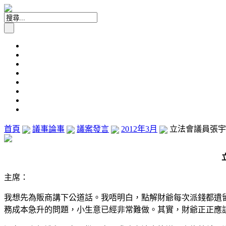
首頁
議事論事
議案發言
2012年3月
立法會議員張宇人
主席：
我想先為販商講下公道話。我唔明白，點解財爺每次派錢都遺
務成本急升的問題，小生意已經非常難做。其實，財爺正正應