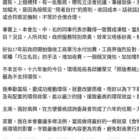
還有，上個禮拜，有一批販商，嚟咗立法會抗議，事緣就係，漁
加幅大，是因為按既定 “用者自付”的原則，收回成本。話就
或合符既定機制，不等於合情合理。
事實上，本會左、中、右的同事代表亦難得一致贊成凍租，當
目？況且，人所共知，政府服務特別昂貴、效率又唔係好高，根
好似17年前政府開始徵收工商業污水付加費，工商界強烈反對
呢種「巧立名目」的手法，增加收費，一個個叉燒包，加加埋
不幸言中，十六年後的今日，環境局局長邱騰華又「照版煮碗
籤為不支持環保。
我奉勸當局，要成功推動環保，就要改變思維，唔好以為下下
及有配套的環保政策，能以最少的錢，達致最高的環保效益。
主席，我好高興，在方便營商諮詢委員會完成了六年的任期，
其實，我在本會審議多條法例，當局做得最好的一條就是《食
商環境的影響，令致最後的草案內容更為完善，避免對商業行