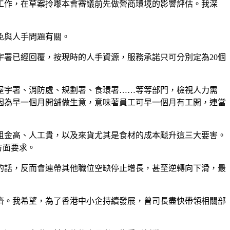
工作，在草案拎嚟本會審議前先做營商環境的影響評估。我深
免與人手問題有關。
署已經回覆，按現時的人手資源，服務承諾只可分別定為20個
屋宇署、消防處、規劃署、食環署……等等部門，檢視人力需
因為早一個月開舖做生意，意味著員工可早一個月有工開，連當
租金高、人工貴，以及來貨尤其是食材的成本颷升這三大要害。
方面要求。
的話，反而會連帶其他職位空缺停止增長，甚至逆轉向下滑，最
濟。我希望，為了香港中小企持續發展，曾司長盡快帶領相關部