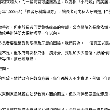
亦越來越大，而一些高官可能無為意，以為係「小問題」的病痛
年1,000元的「長者牙科護理券」，讓長者可向私人牙醫選用合
做手術，但由於長者仍要負擔較高的金額，公立醫院的長龍依然
輪候手術時間大幅縮短至一年以內。
多長者要繼續受到眼疾及牙患的困擾。我們認為， 一個真正以民
不足，但政府每次都只係「擠牙膏」式般加少少宿位，紓緩作用有
未等到，就已經離世。
空間。
的希望。雖然政府在教育方面，每年都投入不少資源，例如下年
以幫到家長減輕在幼兒教育方面的開支，但政府係都要畫蛇添足
勵家長選擇最適合自己子女學校的原意，令到至今仍有一成八的