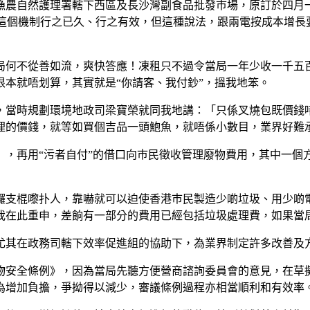
農自然護理署轄下西區及長沙灣副食品批發巿場，原訂於四月一日
話這個機制行之已久、行之有效，但這種說法，跟兩電按成本增
局何不從善如流，爽快答應！凍租只不過令當局一年少收一千五
本就唔划算，其實就是“你請客、我付鈔”，搵我地笨。
，當時規劃環境地政司梁寶榮就同我地講：「只係叉燒包既價錢
埋的價錢，就等如買個吉品一頭鮑魚，就唔係小數目，業界好難
」，再用“污者自付”的借口向巿民徵收管理廢物費用，其中一個
攞支棍嚟扑人，靠嚇就可以迫使香港巿民製造少啲垃圾、用少啲
我在此重申，差餉有一部分的費用已經包括垃圾處理費，如果當
尤其在政務司轄下效率促進組的協助下，為業界制定許多改善及
物安全條例》，因為當局先聽方便營商諮詢委員會的意見，在草
為增加負擔，爭拗得以減少，審議條例過程亦相當順利和有效率