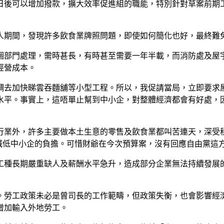
日後可以增加撥款，擴大效率促進組的職能，特別針對草案前期
人期間，發現許多飲食業牌照問題，即使如何簡化也好，最終難
個部門處理，需時甚長，有時甚至需要一年半載，而消防處及屋宇
經營成本。
調去加快睇雲吞麵舖等小型工程。所以，我促請當局，立即要求
水平。事實上，這唔單止幫到中小企，對整體經濟都會有好處，
行業外，許多主要做本土生意的零售及飲食業都叫苦連天，深受
減低中小企的負擔。可惜財爺在今次預算案，沒有回應自由黨這
工種長期嚴重缺人及薪酬水平急升，造成部分企業無法持續發展
。勞工政策未必是曾司長的工作範疇，但政策失衡，也會影響經
增加輸入外地勞工。