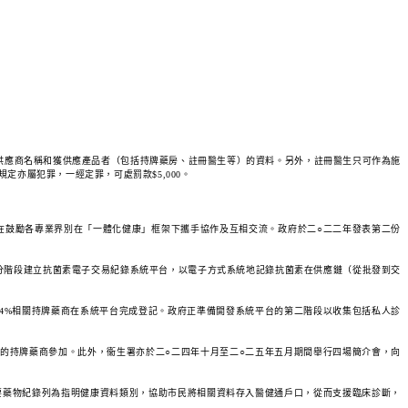
、供應商名稱和獲供應產品者（包括持牌藥房、註冊醫生等）的資料。另外，註冊醫生只可作為施
定亦屬犯罪，一經定罪，可處罰款$5,000。
在鼓勵各專業界別在「一體化健康」框架下攜手協作及互相交流。政府於二○二二年發表第二份
分階段建立抗菌素電子交易紀錄系統平台，以電子方式系統地記錄抗菌素在供應鏈（從批發到交
54%相關持牌藥商在系統平台完成登記。政府正準備開發系統平台的第二階段以收集包括私人診
的持牌藥商參加。此外，衞生署亦於二○二四年十月至二○二五年五月期間舉行四場簡介會，向
要藥物紀錄列為指明健康資料類別，協助市民將相關資料存入醫健通戶口，從而支援臨床診斷，