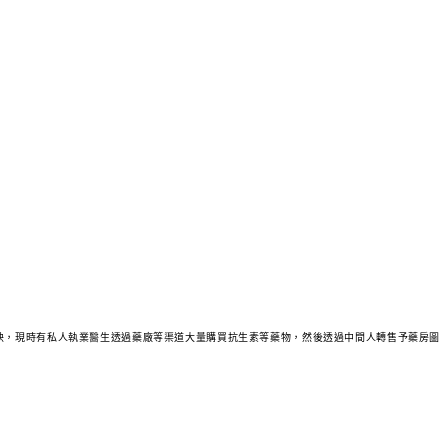
映，現時有私人執業醫生透過藥廠等渠道大量購買抗生素等藥物，然後透過中間人轉售予藥房圖