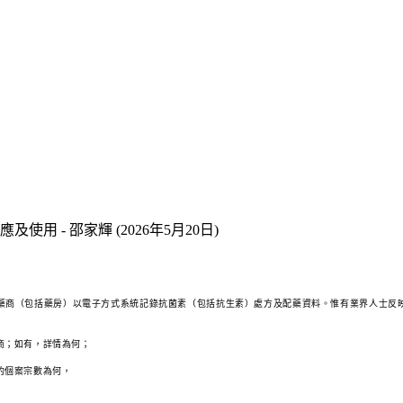
使用 - 邵家輝 (2026年5月20日)
藥商（包括藥房）以電子方式系統記錄抗菌素（包括抗生素）處方及配藥資料。惟有業界人士反
商；如有，詳情為何；
的個案宗數為何，