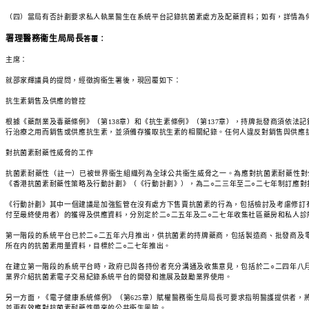
（四）當局有否計劃要求私人執業醫生在系統平台記錄抗菌素處方及配藥資料；如有，詳情為
署理醫務衞生局局長
答覆：
主席：
就邵家輝議員的提問，經徵詢衞生署後，現回覆如下：
抗生素銷售及供應的管控
根據《藥劑業及毒藥條例》（第138章）和《抗生素條例》（第137章），持牌批發商須依
行治療之用而銷售或供應抗生素，並須備存獲取抗生素的相關紀錄。任何人違反對銷售與供應抗生素
對抗菌素耐藥性威脅的工作
抗菌素耐藥性（註一）已被世界衞生組織列為全球公共衞生威脅之一。為應對抗菌素耐藥性對
《香港抗菌素耐藥性策略及行動計劃》（《行動計劃》），為二○二三年至二○二七年制訂應對
《行動計劃》其中一個建議是加強監管在沒有處方下售賣抗菌素的行為，包括檢討及考慮修訂
付至最終使用者）的獲得及供應資料，分別定於二○二五年及二○二七年收集社區藥房和私人
第一階段的系統平台已於二○二五年六月推出，供抗菌素的持牌藥商，包括製造商、批發商及零
所在内的抗菌素用量資料，目標於二○二七年推出。
在建立第一階段的系統平台時，政府已與各持份者充分溝通及收集意見，包括於二○二四年八
業界介紹抗菌素電子交易紀錄系統平台的開發和進展及鼓勵業界使用。
另一方面，《電子健康系統條例》（第625章）賦權醫務衞生局局長可要求指明醫護提供者
並更有效應對抗菌素耐藥性帶來的公共衞生風險。