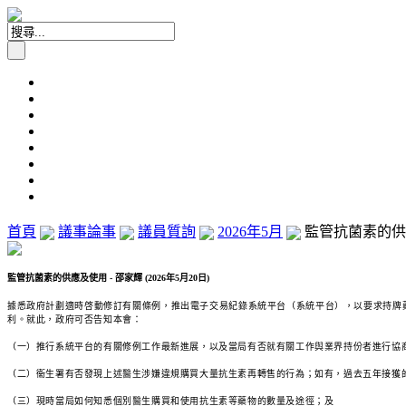
首頁
議事論事
議員質詢
2026年5月
監管抗菌素的供應及
監管抗菌素的供應及使用 - 邵家輝 (2026年5月20日)
據悉政府計劃適時啓動修訂有關條例，推出電子交易紀錄系統平台（系統平台），以要求持牌
利。就此，政府可否告知本會：
（一）推行系統平台的有關修例工作最新進展，以及當局有否就有關工作與業界持份者進行協
（二）衞生署有否發現上述醫生涉嫌違規購買大量抗生素再轉售的行為；如有，過去五年接獲
（三）現時當局如何知悉個別醫生購買和使用抗生素等藥物的數量及途徑；及