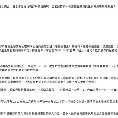
何；如否，會否考慮另行制訂系統性機制，全面記錄私人執業醫生購買抗生素等藥物的總數量？
法記錄所有經批發交易而取得或處置的藥劑製品（包括抗菌素）的資料，包括採購數量、供應數量
的管制的相關規定，即屬犯罪，可處罰款$50,000及監禁12個月。任何人違反備存的紀錄的規
公共衞生帶來的威脅，政府於二○一六年成立抗菌素耐藥性高層督導委員會（督導委員會），旨
抗菌素耐藥性威脅而採取的策略。
有關條例，規定以電子方式系統地記錄抗菌素處方及配藥資料。按照《行動計劃》的建議，政府
診所的抗菌素用量電子化資料從而更有效地監察抗菌素在市面上合法使用的情況。
售商（即獲授權毒藥銷售商（一般稱為藥房））自願參與。截至二○二六年五月十一日， 已有
月至九月及二○二五年二月分別進行第一次及第二次的用戶接受度測試，邀請持有大量抗菌素交易
，將指明健康資料存入已參與醫健通市民的個人戶口。其中，政府會考慮將抗菌素處方及配藥等重