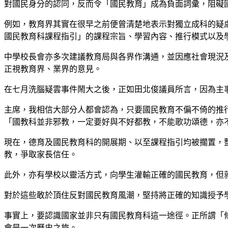
對國民身分的認同，反而令「國民教育」成為負面詞彙，阻礙
例如，教育界其實在很早之前便曾清楚地表示對獨立成科的疑慮
國民教育科課程指引」的課程宗旨、學習內容、推行模式以及
中學校長會亦多次建議教育局與各界作溝通，並因應社會現況
正視教育界、業界的意見。
在七月洗腦疑雲事件鬧大之後，正如田北俊議員所言，因為主
主席，我相信大部分人都會認為，只要國民教育不偏不倚的推
「國教科並非邪教，一定要好與不好都教，不能歌功頌德，亦
現在，德育及國民教育科的開展期、以至課程指引均被擱置，
教，爭取家長信任。
此外，亦有學校以靈活方式，向學生灌輸正確的國民教育，但
對於這些敢於頂住反對國民教育風潮，堅持將正確的知識授予
事實上，要認識國家並非只有國民教育科這一途徑。正所謂「
會是一次歷史之旅。