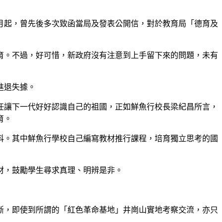
8月起，曾先後多次致函當局及發表公開信，對於教育局「德育及
育。不過，好可惜，新政府沒有注意到上手留下來的問題，未有
進退失據。
任讓下一代好好認識自己的祖國，正如鮮魚行校長梁紀昌所言，
育。
科。其中鮮魚行學校自己編寫教材推行課程，培育獨立思考的國
材，鼓勵學生尋求真理、明辨是非。
斷，即使到所謂的「紅色革命基地」井崗山實地考察交流，亦只