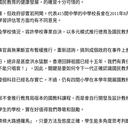
國民教育的健康發展，的確是十分可惜的。
，但政府卻置若罔聞。代表415間中學的中學校長會在2011年
學習評估等方面均有不同意見。
及學校情況，容許學校專業自決，以多元模式推行德育及國民教
事官員無果斷宣布暫緩推行，重新諮詢，搞到成個政府在事件上
行，絕非是甚麼洪水猛獸。香港回歸祖國已經十五年，我們有責
不能只唱衰！」，因此，關鍵是要如何令下一代正確認識國民教
整個科目已經名存實亡。不過，仍有四間小學在本學年開展國教
就不會推行教育局版本的國教科課程，而是會自行開發及設計教
學生的學校，實在好值得我們尊敬和鼓勵。
條條大路通羅馬」，只要方法及態度正確，學生能多角度思考判