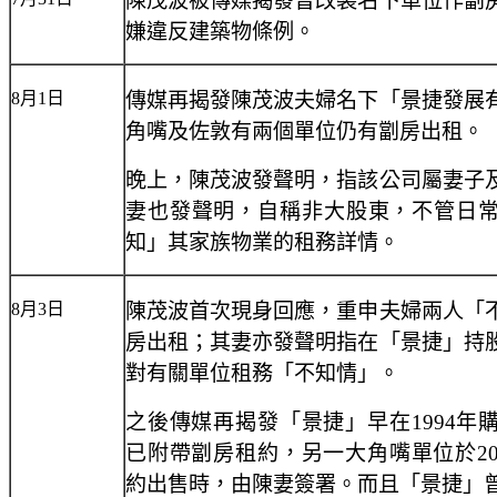
陳茂波被傳媒揭發曾改裝名下單位作劏
嫌違反建築物條例。
8月1日
傳媒再揭發陳茂波夫婦名下「景捷發展
角嘴及佐敦有兩個單位仍有劏房出租。
晚上，陳茂波發聲明，指該公司屬妻子
妻也發聲明，自稱非大股東，不管日
知」其家族物業的租務詳情。
8月3日
陳茂波首次現身回應，重申夫婦兩人「
房出租；其妻亦發聲明指在「景捷」持
對有關單位租務「不知情」。
之後傳媒再揭發「景捷」早在1994年
已附帶劏房租約，另一大角嘴單位於20
約出售時，由陳妻簽署。而且「景捷」曾