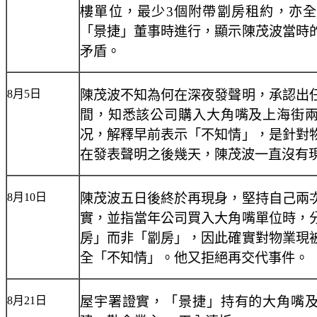
樓單位，最少3個附帶劏房租約，亦
「景捷」董事時進行，顯示陳茂波當時
矛盾。
8月5日
陳茂波不知為何在深夜發聲明，承認出
間，知悉該公司購入大角嘴及上海街
况，解釋早前表示「不知情」，是針對
在發表聲明之後幾天，陳茂波一直沒有
8月10日
陳茂波五日後終於再現身，堅持自己兩
實，並指當年公司買入大角嘴單位時，
房」而非「劏房」，因此確實對物業現
全「不知情」。他又拒絕再交代事件。
8月21日
屋宇署證實，「景捷」持有的大角嘴