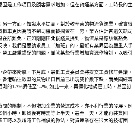
的原因是工作項目及顧客需求增加。但在貨運業方面，工時長的主
；另一方面，知識水平提高，對於較辛苦的物流貨運業，確實很
貨櫃車更因為請不到司機而被擱置在一旁，業界估計普遍欠缺司
是在所難免，正如剛剛田北俊議員提到，物流業是應該獲豁免
反映，我們是要請求員工「加班」的，最近有業界因為嚴重人手
，勞工嚴重錯配的問題，並就某些行業增加資源作培訓，以吸引
小企帶來衝擊，下月底，最低工資委員會將提交工資修訂建議，
隱，香港輸往歐盟的貨物出口目前已出現雙位數下跌，而美國經濟
-3%調低至1-2%, 如此一來，再僵化地規管工時，甚至訂
時間的限制，不但増加企業的營運成本，亦不利行業的發展。例
5個小時，卸貨後有時需等上半天，甚至一天，才能再裝貨回
準工時以及超時工作補償的做法，對貨運業存在很大的技術困