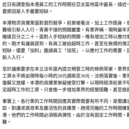
近日有調查指本港員工的工作時間在亞太區地區中最長，接近一
要原因是人手嚴重短缺。
本港物流貨運業面對激烈競爭，前景被看淡，加上工作困身，
難吸引新人入行，青黃不接的問題嚴重。有業界稱，現時最年
機達百分之二十。面對人手短缺的問題，唯有增加工時以應付
的。剛才有議員提到，有員工被迫超時工作，甚至在無償的情
短缺，還要「加料」邀請員工「加班」，以應付工作的需要，
新人入行。
至於議案要求在本立法年度內提交規管工時的條例草案，業界
工資水平將由現時每小時的28元調高至30元，法例落實後，
復蘇又放緩，本港的貨運業無疑被受打擊，以現時經濟前景不明朗
定超時工作的工資，只會進一步增加業界的經營困難，甚至掀
事實上，各行業的工作時間因應其實際需要有所不同，是需講
如，對講求高效率及靈活性的貨運業，跨境司機的工作時間確
港，他們的工作時間必須極具彈性，由於沒有固定工作時間，
難。