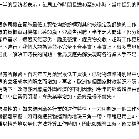
半的受訪者表示，每周工作時間長達40至50小時，當中提到
很多司機在實施最低工資後均紛紛轉到其他較穩定及舒適的工作
青的貨櫃車司機都已達50歲，登廣告招聘，半年乏人問津，部分
客戶需求，遇著天氣惡劣，颱風襲港，趕貨物交收，超時工作更
況下進行，我個人認為這並不完全乎合事實，事實上，很多業界
因此，解決工時長的問題，當局反應先解決現時各行業人手不足
是有所保留。自去年五月落實最低工資後，已對物流業特別是中
業界的營運成本將隨之而增加。再者，歐洲多個國家財政狀況不
下，政府亦因應這外圍經濟的不利因素把今年的經濟增長由預測的1
起中小企業倒閉潮，令失業率增加，最終是得不償失。
求彈性的，如未能因應各行業的運作特性，一刀切劃定一個工作
實很難掌握，如司機把貨物運到內地珠三角一帶，車程已用上4、
難以精確地以量化方法計算工作時間，因此如規管工時，確立標