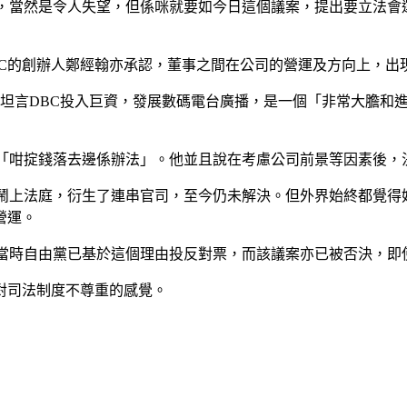
任，當然是令人失望，但係咪就要如今日這個議案，提出要立法會
DBC的創辦人鄭經翰亦承認，董事之間在公司的營運及方向上，
》坦言DBC投入巨資，發展數碼電台廣播，是一個「非常大膽和
：「咁掟錢落去邊係辦法」。他並且說在考慮公司前景等因素後，
亦鬧上法庭，衍生了連串官司，至今仍未解決。但外界始終都覺得
營運。
，當時自由黨已基於這個理由投反對票，而該議案亦已被否決，即
對司法制度不尊重的感覺。