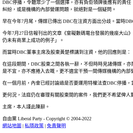
DBC停播，令聽眾少了一個選擇，亦有負佢領牌後應有的責
糾紛，或是機構的內部營運問題，就絕對是一個疑問。
早在今年7月尾，傳媒已傳出 DBC在注資方面出分歧。當時
今年7月27日信報刊出的文章《窒礙數碼電台發展的幾座大山
仍未有商業上成功的例子」。
而當時DBC董事主席及股東黃楚標講到注資，他的回應則是
在這段期間，DBC股東之間各執一辭，不但時時見諸傳媒，
是不宜，亦不應捲入去嘅，更不適宜干預一間傳媒機構的內部
在一個月前，內會已經討論過是否要運用特權法查DBC停播
更何況，法庭仍在審理有關股東間的案件，我們更不希望俾人
主席，本人謹此陳辭。
自由黨 Liberal Party - Copyright © 2004-2022
網站地圖
|
私隱政策
|
免責聲明