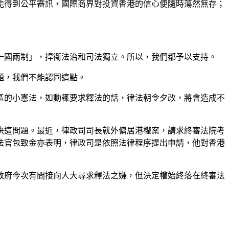
能得到公平審訊，國際商界對投資香港的信心便隨時蕩然無存；
一國兩制」，捍衞法治和司法獨立。所以，我們都予以支持。
題，我們不能認同這點。
區的小憲法，如動輒要求釋法的話，律法朝令夕改，將會造成不
決這問題。最近，律政司司長就外傭居港權案，請求終審法院考
任法官包致金亦表明，律政司是依照法律程序提出申請，他對香港
政府今次有間接向人大尋求釋法之嫌，但決定權始終落在終審法