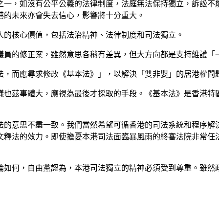
之一，如沒有公平公義的法律制度，法庭無法保持獨立，訴訟不
港的未來亦會失去信心，影響將十分重大。
人的核心價值，包括法治精神、法律制度和司法獨立。
議員的修正案，雖然意思各稍有差異，但大方向都是支持維護「
法，而應尋求修改《基本法》」，以解決「雙非嬰」的居港權問
樣也茲事體大，應視為最後才採取的手段。《基本法》是香港特
法的意思不盡一致。我們當然希望可循香港的司法系統和程序解
條文釋法的效力。即使擔憂本港司法面臨暴風雨的終審法院非常
論如何，自由黨認為，本港司法獨立的精神必須受到尊重。雖然