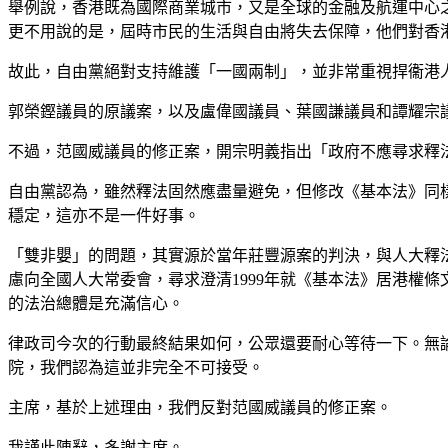
舉例說，香港既為國際商業城市，又是全球的金融及航運中心
更不用說的是，屆時市民的生活與自由將失去保障，他們對香
故此，自由黨絕對支持維護「一國兩制」，並非常重視捍衞港
郭榮鏗議員的原議案，以及盧偉國議員、葉國謙議員和譚耀宗
不過，范國威議員的修正案，開宗明義指出「政府不應尋求釋
自由黨認為，雖然釋法固然應盡量避免，但修改《基本法》同
穩定，這亦不是一件好事。
「雙非嬰」的問題，其實源於當年莊豐源案的判決，與人大釋
慮向全國人大常委會，尋求澄清1999年就《基本法》居港權
的法治總體是充滿信心。
律政司今次的行動最終結果如何，公眾還要耐心等待一下。無
院，我們認為這並非完全不可接受。
主席，基於上述理由，我們反對范國威議員的修正案。
我謹此陳辭，多謝主席。