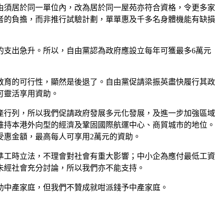
由須居於同一單位內，改為居於同一屋苑亦符合資格，令更多家
者的負擔，而非推行試驗計劃，單單惠及千多名身體機能有缺損
的支出急升。所以，自由黨認為政府應設立每年可獲最多6萬元
教育的可行性，顯然是後退了。自由黨促請梁振英盡快履行其政
可靈活享用資助。
產行列，所以我們促請政府發展多元化發展，及進一步加強區域
維持本港外向型的經濟及鞏固國際航運中心、商貿城市的地位。
受惠金額，最高每人可享用2萬元的資助。
準工時立法，不理會對社會有重大影響；中小企為應付最低工資
未經社會充分討論，所以我們亦不能支持。
助中產家庭，但我們不贊成就咁派錢予中產家庭。