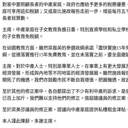
對家中要照顧長者的中產家庭，政府也應給予更多的稅務優惠
庭可享用這扣稅額；又或是比施政報告走前一步，增設每月五
長者就算數。
主席，中產家庭在子女教育負擔日重，特別直資學校和私立學
的子女教育免稅額。
在幼園教育方面，雖然梁振英的參選政綱承諾「盡快實施15
綱，從速落實推行15年免費教育，並在未落實之前，要全面
主席，對於中產人士，特別是專業人士，在事業上有更大發展
經濟發展，形成與內地等不同地區的經濟發展圈。雖然施政報
開拓了的機遇，我們亦鼓勵市民不斷自我增值，把握機遇，故
至於其他的修正案中，各自都提出了不少有利中產的訴求，是
已百上加斤，我們難以支持他們的修正。張超雄議員的修正案
至於梁美芬議員的修正案，提議向中產家庭提供私樓租金津貼
本人謹此陳辭，多謝主席。