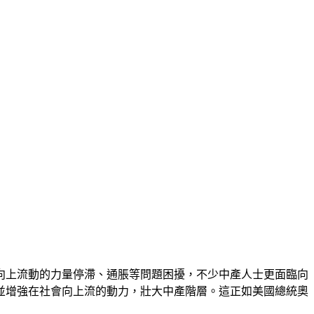
向上流動的力量停滯、通脹等問題困擾，不少中產人士更面臨向
並增強在社會向上流的動力，壯大中產階層。這正如美國總統奧