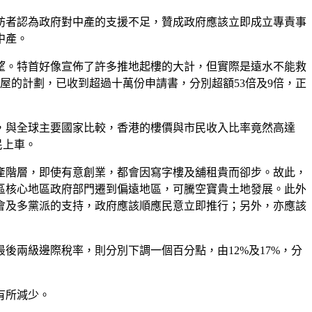
訪者認為政府對中產的支援不足，贊成政府應該立即成立專責事
中產。
望。特首好像宣佈了許多推地起樓的大計，但實際是遠水不能救
屋的計劃，已收到超過十萬份申請書，分別超額53倍及9倍，正
指，與全球主要國家比較，香港的樓價與市民收入比率竟然高達
民上車。
產階層，即使有意創業，都會因寫字樓及舖租貴而卻步。故此，
區核心地區政府部門遷到偏遠地區，可騰空寶貴土地發展。此外
會及多黨派的支持，政府應該順應民意立即推行；另外，亦應該
後兩級邊際稅率，則分別下調一個百分點，由12%及17%，分
有所減少。