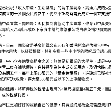
港已出現「收入中產、生活基層」的窮中產現象，高達六成的受
首成立的十多個委員會當中，仍然不認為有需要成立一個來支援
幫助中產置業。問題是：即使提到會協助中產置業，也令到中產失
以專給入息4萬元或以下家庭申請的綠悠雅苑或白表免補地價買居
彩。
。日前，國際貨幣基金組織公布2012年香港經濟評估報告中
增加住宅用地，以紓緩樓價，特別多推一些中小型的限呎單位讓市
頸，中小企亦飽受高租金之苦；無論是初畢業的大學生，或是中
空置工廈在補地價後，直接轉型為住宅或商業用途，及儘快將市
設為期五年、每年上限10萬元的「租金免稅額」，這建議已獲社
低印花稅收費，擴大至300萬元或以下的上車盤物業。
的建議，將薪俸稅的稅階由現時的4萬元擴闊至4萬五千元，而最
過一成的稅務負擔。
勵市民更加好好的照顧自己的健康，其實最終是為全港醫療費用