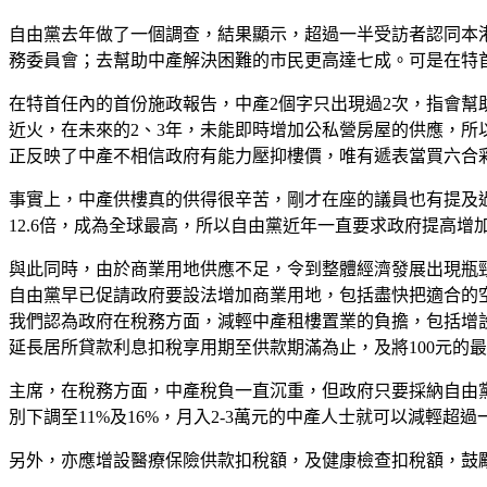
自由黨去年做了一個調查，結果顯示，超過一半受訪者認同本
務委員會；去幫助中產解決困難的市民更高達七成。可是在特
在特首任內的首份施政報告，中產2個字只出現過2次，指會
近火，在未來的2、3年，未能即時增加公私營房屋的供應，所
正反映了中產不相信政府有能力壓抑樓價，唯有遞表當買六合
事實上，中產供樓真的供得很辛苦，剛才在座的議員也有提及過
12.6倍，成為全球最高，所以自由黨近年一直要求政府提高
與此同時，由於商業用地供應不足，令到整體經濟發展出現瓶
自由黨早已促請政府要設法增加商業用地，包括盡快把適合的
我們認為政府在稅務方面，減輕中產租樓置業的負擔，包括增
延長居所貸款利息扣稅享用期至供款期滿為止，及將100元的最
主席，在稅務方面，中產稅負一直沉重，但政府只要採納自由黨
別下調至11%及16%，月入2-3萬元的中產人士就可以減輕超
另外，亦應增設醫療保險供款扣稅額，及健康檢查扣稅額，鼓